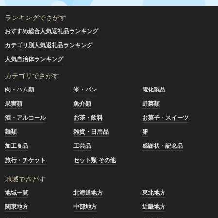
ランキングでさがす
おすすめ総合人気返礼品ランキング
カテゴリ別人気返礼品ランキング
人気自治体ランキング
カテゴリでさがす
肉・ハム類
米・パン
電化製品
果実類
魚介類
野菜類
酒・アルコール
お茶・飲料
お菓子・スイーツ
麺類
雑貨・日用品
卵
加工食品
工芸品
感謝状・記念品
旅行・チケット
セット類 その他
地域でさがす
地域一覧
北海道地方
東北地方
関東地方
中部地方
近畿地方