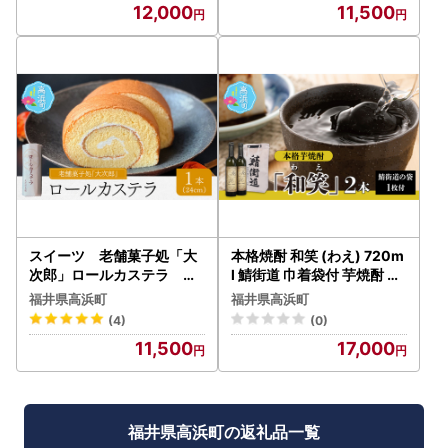
12,000
11,500
スイーツ 老舗菓子処「大
本格焼酎 和笑 (わえ) 720m
次郎」ロールカステラ バ
l 鯖街道 巾着袋付 芋焼酎 お
タークリーム ロールカス
酒 地酒 福井県 簡易包装
福井県高浜町
福井県高浜町
テラ プレーン ギフト
(4)
(0)
11,500
17,000
福井県高浜町の返礼品一覧