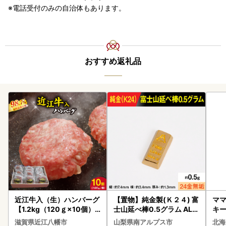
電話受付のみの自治体もあります。
おすすめ返礼品
近江牛入（生）ハンバーグ
【置物】純金製(Ｋ２４) 富
ママ
【1.2kg（120ｇ×10個）
士山延べ棒0.5グラム ALP
キ
】【AG09W】
BK181
ズ 
滋賀県近江八幡市
山梨県南アルプス市
北海