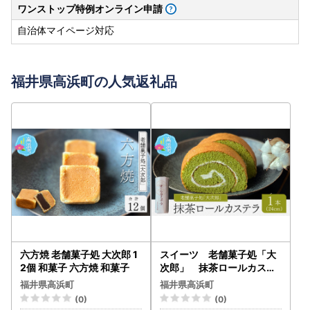
ワンストップ特例オンライン申請
自治体マイページ対応
福井県高浜町の人気返礼品
六方焼 老舗菓子処 大次郎 1
スイーツ 老舗菓子処「大
2個 和菓子 六方焼 和菓子
次郎」 抹茶ロールカステ
ラ バタークリーム 抹茶
福井県高浜町
福井県高浜町
ロールカステラ ギフト
(0)
(0)