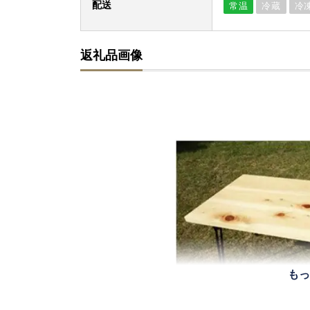
配送
常温
冷蔵
冷
返礼品画像
もっ