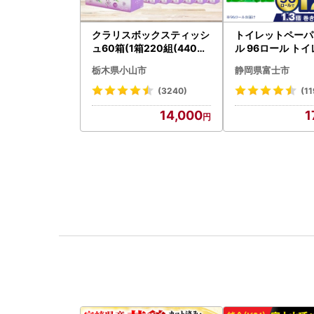
クラリスボックスティッシ
トイレットペーパ
ュ60箱(1箱220組(440枚)
ル 96ロール トイ
)(5個入り×12セット)【配
001-012]
栃木県小山市
静岡県富士市
送不可地域：離島・沖縄県
】【1256759】
(3240)
(11
14,000
1