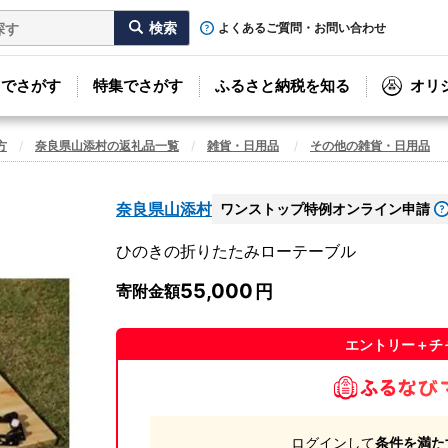
よくあるご質問・お問い合わせ
リでさがす
特集でさがす
ふるさと納税を知る
オリ
方
奈良県山添村の返礼品一覧
雑貨・日用品
その他の雑貨・日用品
奈良県山添村
ワンストップ特例オンライン申請
ひのきの折りたたみローテーブル
55,000
寄附金額
エントリー＋チ
ログインして
条件を満た