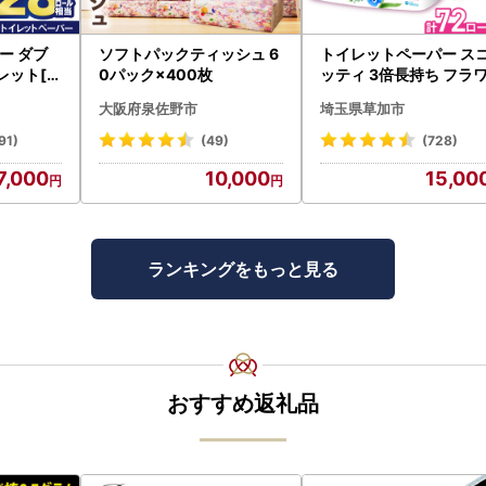
ー ダブ
ソフトパックティッシュ 6
トイレットペーパー ス
レット[sf
0パック×400枚
ッティ 3倍長持ち フラ
パック 4ロール×6P
大阪府泉佐野市
埼玉県草加市
91)
(49)
(728)
7,000
10,000
15,00
ランキングをもっと見る
おすすめ返礼品