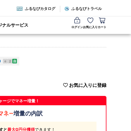
ふるなびカタログ
ふるなびトラベル
ジナルサービス
ログイン
お気に入り
カート
e
ま
自
お気に入りに登録
ャージでマネー増量！
増量の内訳
すと
最大0円分獲得
できます！