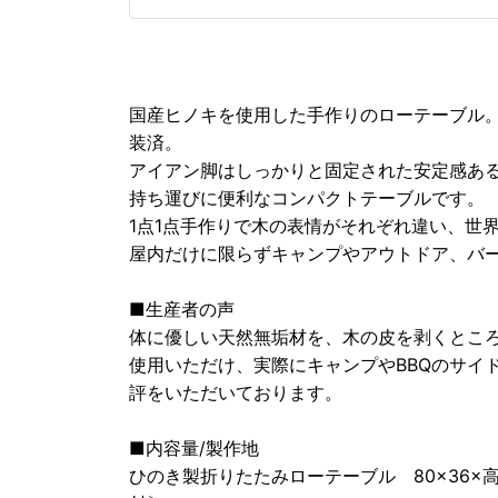
国産ヒノキを使用した手作りのローテーブル
装済。
アイアン脚はしっかりと固定された安定感あ
持ち運びに便利なコンパクトテーブルです。
1点1点手作りで木の表情がそれぞれ違い、世
屋内だけに限らずキャンプやアウトドア、バ
■生産者の声
体に優しい天然無垢材を、木の皮を剥くとこ
使用いただけ、実際にキャンプやBBQのサイ
評をいただいております。
■内容量/製作地
ひのき製折りたたみローテーブル 80×36×高