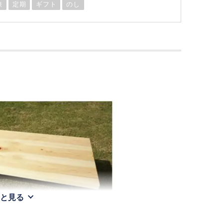
凍
定期
ギフト
のし
と見る