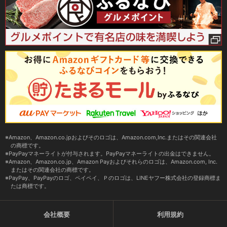
Amazon、Amazon.co.jpおよびそのロゴは、Amazon.com,Inc.またはその関連会社
の商標です。
PayPayマネーライトが付与されます。PayPayマネーライトの出金はできません。
Amazon、Amazon.co.jp、Amazon Payおよびそれらのロゴは、Amazon.com, Inc.
またはその関連会社の商標です。
PayPay、PayPayのロゴ、ペイペイ、Ｐのロゴは、LINEヤフー株式会社の登録商標ま
たは商標です。
会社概要
利用規約