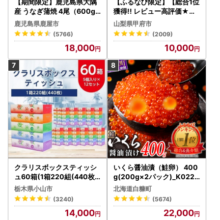
【期間限定】鹿児島県大隅
【ふるなび限定】【総合1位
産 うなぎ蒲焼 4尾（600g
獲得!! レビュー高評価★】
） KN007-004-04-cp18
〈2026年度配送分〉山梨
鹿児島県鹿屋市
山梨県甲府市
うなぎ 鰻 魚 惣菜 総菜
県産 シャインマスカット 2
(5766)
(2009)
～3房（1.0kg以上）シャイ
18,000
10,000
ン フルーツ FN-Limited-S
P
クラリスボックスティッシ
いくら醤油漬（鮭卵） 400
ュ60箱(1箱220組(440枚))
g(200g×2パック)_K022-
(5個入り×12セット)【配送
1676
栃木県小山市
北海道白糠町
不可地域：離島・沖縄県】
(3240)
(5674)
【1256759】
14,000
22,000