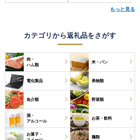
もっと見る
カテゴリから返礼品をさがす
肉・
米・パン
ハム類
電化製品
果物類
魚介類
野菜類
酒・
お茶・
飲料
アルコール
お菓子・
麺類
スイーツ