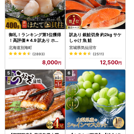
御礼！ランキング第1位獲得
訳あり 銀鮭切身 約2kg サケ
！高評価★4.9 訳あり ホタ
しゃけ 魚 鮭
テ 400g（ほたて 帆立 貝柱
北海道別海町
宮城県気仙沼市
冷凍 ）
(2893)
(2511)
8,000
12,500