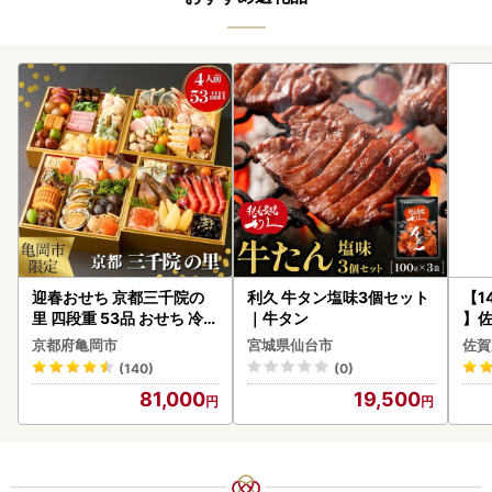
迎春おせち 京都三千院の
利久 牛タン塩味3個セット
【1
里 四段重 53品 おせち 冷蔵
｜牛タン
】佐
2027 先行予約
2個 
京都府亀岡市
宮城県仙台市
佐賀
083
(140)
(0)
81,000
19,500