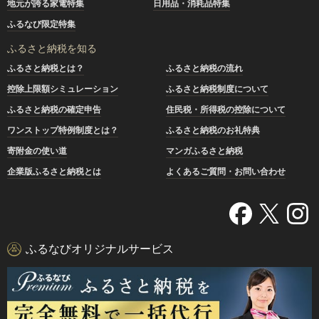
地元が誇る家電特集
日用品・消耗品特集
ふるなび限定特集
ふるさと納税を知る
ふるさと納税とは？
ふるさと納税の流れ
控除上限額シミュレーション
ふるさと納税制度について
ふるさと納税の確定申告
住民税・所得税の控除について
ワンストップ特例制度とは？
ふるさと納税のお礼特典
寄附金の使い道
マンガふるさと納税
企業版ふるさと納税とは
よくあるご質問・お問い合わせ
ふるなびオリジナルサービス