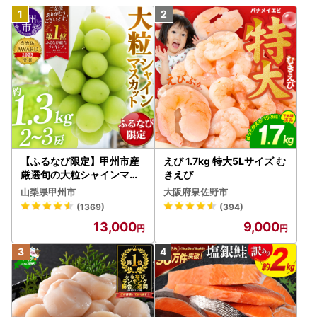
【ふるなび限定】甲州市産
えび 1.7kg 特大5Lサイズ む
厳選旬の大粒シャインマス
きえび
カット 約1.3kg 2～3房【2
山梨県甲州市
大阪府泉佐野市
026年発送】（MG）B12-
(1369)
(394)
472 FN-Limited-VO シャ
13,000
9,000
インマスカット フルーツ