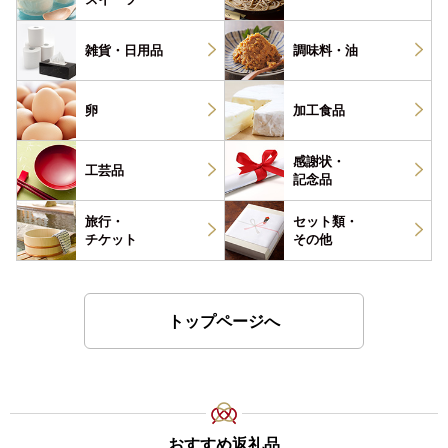
雑貨・
日用品
調味料・
油
卵
加工食品
感謝状・
工芸品
記念品
旅行・
セット類・
チケット
その他
トップページへ
おすすめ返礼品