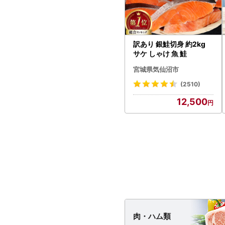
訳あり 銀鮭切身 約2kg
サケ しゃけ 魚 鮭
宮城県気仙沼市
(2510)
12,500
肉・
ハム類