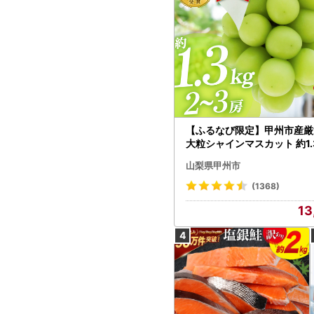
【ふるなび限定】甲州市産厳
大粒シャインマスカット 約1.3
～3房【2026年発送】（MG）
山梨県甲州市
472 FN-Limited-VO シャ
カット フルーツ
(1368)
13