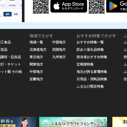
地域でさがす
おすすめ特集でさがす
加工食品
地域一覧
中国地方
おすすめ特集一覧
ふ
工芸品
北海道地方
四国地方
訳あり返礼品特集
ふ
感謝状・記念品
東北地方
九州地方
担当者おすすめ特集
控
旅行・チケット
関東地方
定期便特集
ふ
セット類 その他
中部地方
地元が誇る家電特集
ふ
近畿地方
日用品・消耗品特集
住
ふるなび限定特集