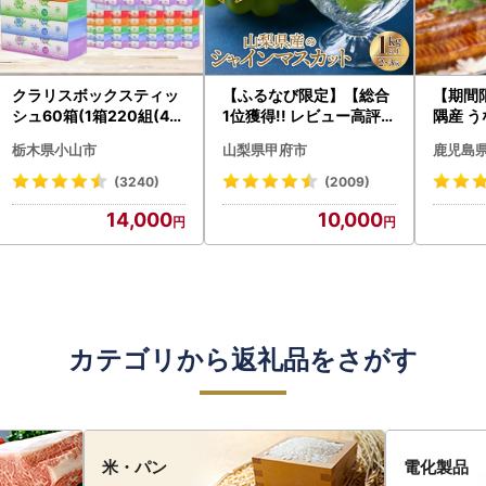
クラリスボックスティッ
【ふるなび限定】【総合
【期間
シュ60箱(1箱220組(44
1位獲得!! レビュー高評価
隅産 う
0枚))(5個入り×12セッ
★】〈2026年度配送分
0g） K
栃木県小山市
山梨県甲府市
鹿児島
ト)【配送不可地域：離島
〉山梨県産 シャインマス
cp18 
・沖縄県】【1256759】
カット 2～3房（1.0kg以
菜
(3240)
(2009)
上）シャイン フルーツ F
14,000
10,000
N-Limited-SP
カテゴリから返礼品をさがす
米・パン
電化製品