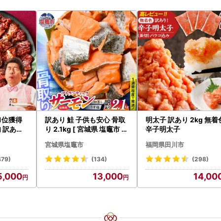
｜1位獲得
訳あり 鮭 子供も安心 骨取
明太子 訳あり 2kg 無着
 訳あり
り 2.1kg [ 宮城県 塩竈市 ]
辛子明太子
鮭
宮城県塩竈市
福岡県田川市
479)
(134)
(298)
5,000
13,000
14,00