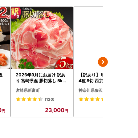
色
2026年9月にお届け 訳あ
【訳あり】 特大 西京漬け
り 宮崎県産 豚切落し 5kg
4種 8切 西京漬け
C325-2506-2609
宮崎県新富町
神奈川県藤沢市
(120)
(8)
0
23,000
14,000