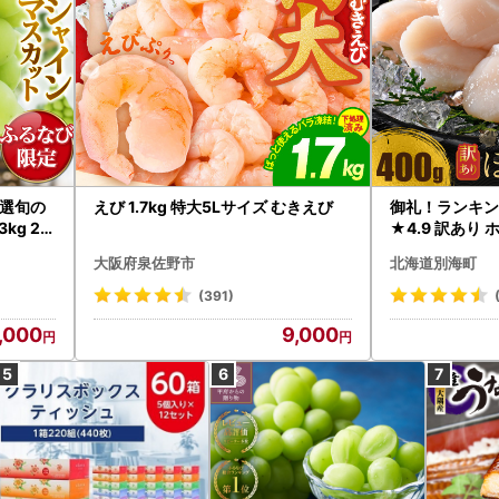
選旬の
えび 1.7kg 特大5Lサイズ むきえび
御礼！ランキン
kg 2
★4.9 訳あり 
B12-
帆立 貝柱 冷凍 
大阪府泉佐野市
北海道別海町
インマス
(391)
,000
9,000