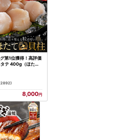
グ第1位獲得！高評価
ホタテ 400g（ほたて
）
(2892)
8,000