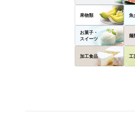
果物類
魚
お菓子・
麺
スイーツ
加工食品
工