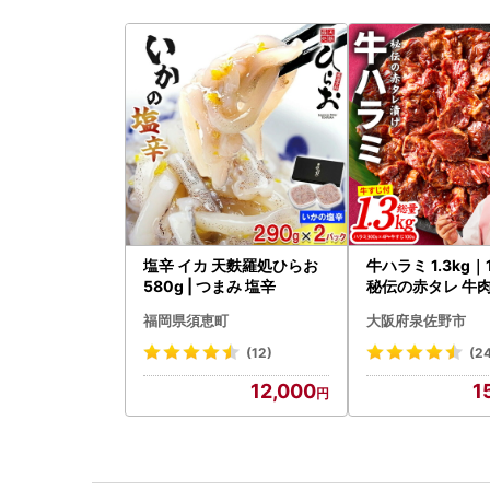
塩辛 イカ 天麩羅処ひらお
牛ハラミ 1.3kg
580g | つまみ 塩辛
秘伝の赤タレ 牛肉
焼肉 BBQ
福岡県須恵町
大阪府泉佐野市
(12)
(2
12,000
1