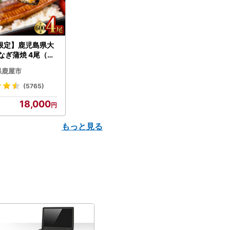
限定】鹿児島県大
なぎ蒲焼 4尾（60
N007-004-04-
県鹿屋市
うなぎ 鰻 魚 惣菜 総
(5765)
18,000
もっと見る