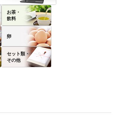
お茶・
飲料
卵
セット類・
その他