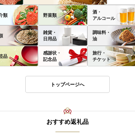
酒・
介類
野菜類
アルコール
雑貨・
調味料・
類
日用品
油
感謝状・
旅行・
芸品
記念品
チケット
トップページへ
おすすめ返礼品