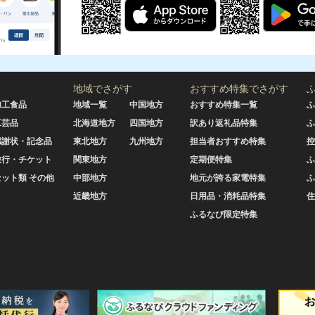
地域でさがす
おすすめ特集でさがす
加工食品
地域一覧
中国地方
おすすめ特集一覧
ふ
工芸品
北海道地方
四国地方
訳あり返礼品特集
ふ
感謝状・記念品
東北地方
九州地方
担当者おすすめ特集
控
旅行・チケット
関東地方
定期便特集
ふ
セット類 その他
中部地方
地元が誇る家電特集
ふ
近畿地方
日用品・消耗品特集
住
ふるなび限定特集