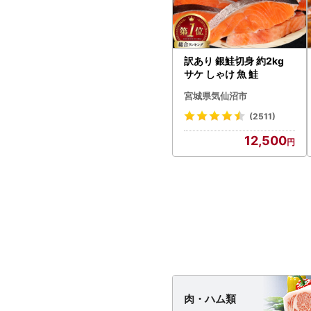
訳あり 銀鮭切身 約2kg
サケ しゃけ 魚 鮭
宮城県気仙沼市
(2511)
12,500
肉・
ハム類