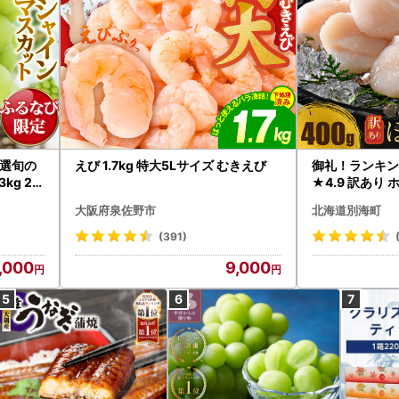
選旬の
えび 1.7kg 特大5Lサイズ むきえび
御礼！ランキン
kg 2
★4.9 訳あり 
B12-
帆立 貝柱 冷凍 
大阪府泉佐野市
北海道別海町
インマス
(391)
,000
9,000