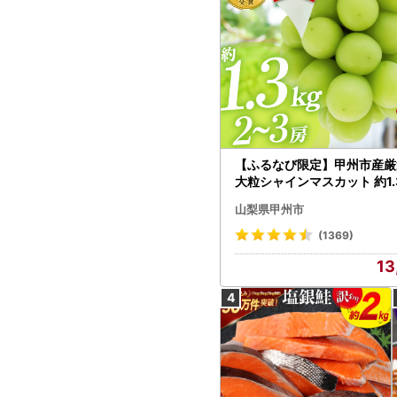
【ふるなび限定】甲州市産厳
大粒シャインマスカット 約1.3
～3房【2026年発送】（MG）
山梨県甲州市
472 FN-Limited-VO シャ
カット フルーツ
(1369)
13