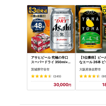
アサヒビール 究極の辛口
【1位獲得】ビー
スーパードライ 350ml×4
なエール 26本 
8本 ビール
茨城県守谷市
大阪府泉佐野市
(245)
(9
30,000
1