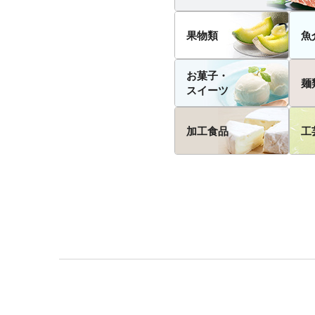
果物類
魚
お菓子・
麺
スイーツ
加工食品
工