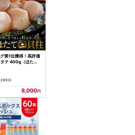
グ第1位獲得！高評価
ホタテ 400g（ほたて
）
(2893)
8,000