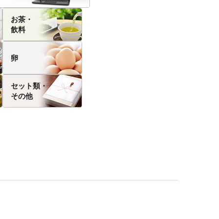
お茶・
飲料
卵
セット類・
その他