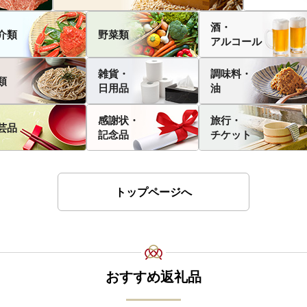
酒・
介類
野菜類
アルコール
雑貨・
調味料・
類
日用品
油
感謝状・
旅行・
芸品
記念品
チケット
トップページへ
おすすめ返礼品