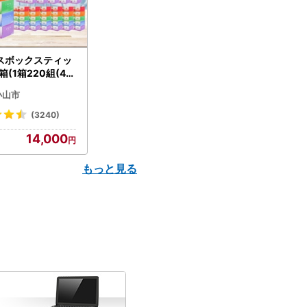
スボックスティッ
箱(1箱220組(44
(5個入り×12セッ
小山市
配送不可地域：離島
】【1256759】
(3240)
14,000
もっと見る