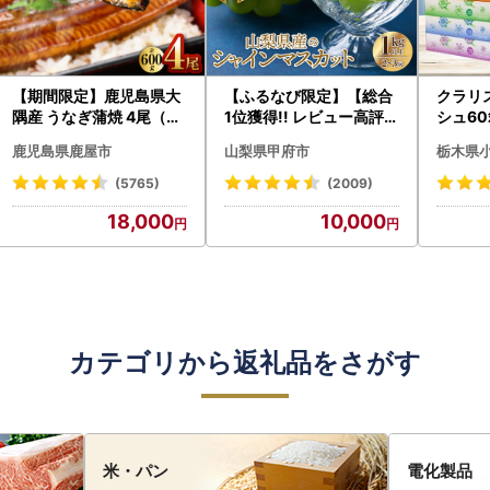
【期間限定】鹿児島県大
【ふるなび限定】【総合
クラリ
隅産 うなぎ蒲焼 4尾（60
1位獲得!! レビュー高評価
シュ60
0g） KN007-004-04-
★】〈2026年度配送分
0枚))
鹿児島県鹿屋市
山梨県甲府市
栃木県
cp18 うなぎ 鰻 魚 惣菜 総
〉山梨県産 シャインマス
ト)【
菜
カット 2～3房（1.0kg以
・沖縄県
(5765)
(2009)
上）シャイン フルーツ F
18,000
10,000
N-Limited-SP
カテゴリから返礼品をさがす
米・パン
電化製品