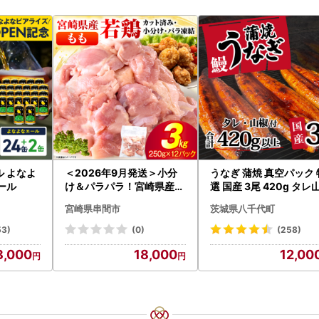
ル よなよ
＜2026年9月発送＞小分
うなぎ 蒲焼 真空パック 
ビール
け＆パラパラ！宮崎県産鶏
選 国産 3尾 420g タレ
ももカット合計3kg_K043
付き うな重 ひつまぶし 
宮崎県串間市
茨城県八千代町
-009-2609
あり 茨城 ウナギ 鰻 個
人気 美味しい 小分け 八
53)
(0)
(258)
代町
8,000
18,000
12,00