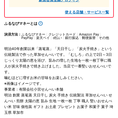
使える店舗・サービス一覧
ふるなびマネーとは
決済方法：
ふるなびマネー
クレジットカード
Amazon Pay
PayPay
楽天ペイ
d払い
銀行振込
郵便振替
その他
明治40年創業以来「蒸篭蒸」「天日干し」「炭火手焼き」という
伝統製法で作った草加せんべいです。「むしろ」の上で2日～3日
じっくり太陽の恵を浴び、旨みの増した生地を一枚一枚丁寧に職
人が炭火手焼きで焼き上げました。当店で一番堅いおせんべいで
す。
噛むほどに増すお米の甘味をお楽しみください。
※画像はイメージです。
事業者：有限会社小宮せんべい本舗
明治 創業 蒸篭蒸 天日干し 炭火 手焼き 伝統製法 草加せんべい せ
んべい 煎餅 太陽の恵 旨み 生地 一枚一枚 丁寧 職人 堅いおせんべ
い米 甘味 個包装 ギフト お土産 プレゼント お菓子 和菓子 菓子 埼
玉県 草加市