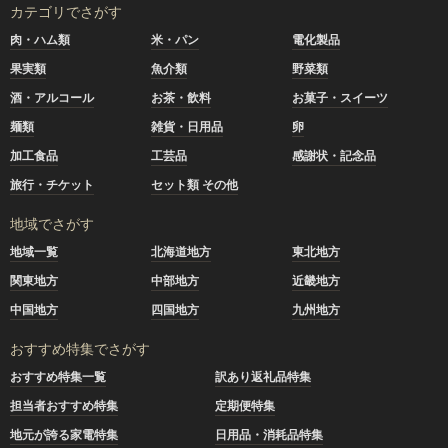
カテゴリでさがす
肉・ハム類
米・パン
電化製品
果実類
魚介類
野菜類
酒・アルコール
お茶・飲料
お菓子・スイーツ
麺類
雑貨・日用品
卵
加工食品
工芸品
感謝状・記念品
旅行・チケット
セット類 その他
地域でさがす
地域一覧
北海道地方
東北地方
関東地方
中部地方
近畿地方
中国地方
四国地方
九州地方
おすすめ特集でさがす
おすすめ特集一覧
訳あり返礼品特集
担当者おすすめ特集
定期便特集
地元が誇る家電特集
日用品・消耗品特集