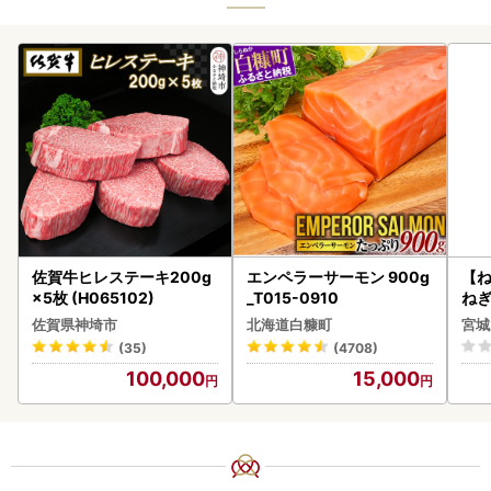
佐賀牛ヒレステーキ200g
エンペラーサーモン 900g
【
×5枚 (H065102)
_T015-0910
ねぎ
佐賀県神埼市
北海道白糠町
宮城
(35)
(4708)
100,000
15,000