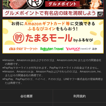
Amazon、Amazon.co.jpおよびそのロゴは、Amazon.com,Inc.またはその関連会社
の商標です。
PayPayマネーライトが付与されます。PayPayマネーライトの出金はできません。
Amazon、Amazon.co.jp、Amazon Payおよびそれらのロゴは、Amazon.com, Inc.
またはその関連会社の商標です。
PayPay、PayPayのロゴ、ペイペイ、Ｐのロゴは、LINEヤフー株式会社の登録商標ま
たは商標です。
会社概要
利用規約