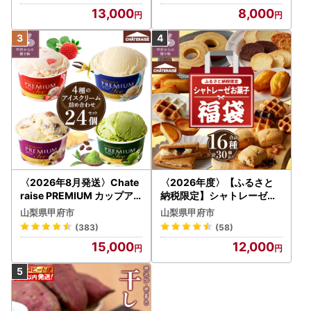
-2w
13,000
8,000
〈2026年8月発送〉Chate
〈2026年度〉【ふるさと
raise PREMIUM カップア
納税限定】シャトレーゼ人
イス 詰合せ 4種 24個 アイ
気お菓子勢ぞろい!! お菓子
山梨県甲府市
山梨県甲府市
ス
福箱 シャトレーゼ
(383)
(58)
15,000
12,000