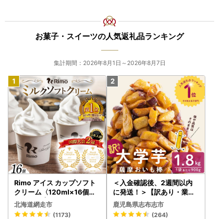
お菓子・スイーツの人気返礼品ランキング
集計期間：2026年8月1日～2026年8月7日
Rimo アイス カップソフト
＜入金確認後、2週間以内
クリーム〈120ml×16個〉
に発送！＞【訳あり・業務
ABA002 | アイス
用】薩摩おいも棒セット 計
北海道網走市
鹿児島県志布志市
1.8kg(900g×2袋) p8-142
(1173)
(264)