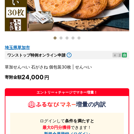
埼玉県草加市
ワンストップ特例オンライン申請
e
ま
自
草加せんべい 石がさね 個包装30枚 | せんべい
24,000
寄附金額
エントリー＋チャージでマネー増量！
増量の内訳
ログインして
条件を満たすと
最大0円分獲得
できます！
新規会員登録／ログイン