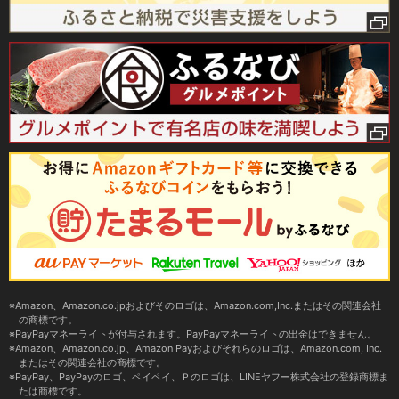
Amazon、Amazon.co.jpおよびそのロゴは、Amazon.com,Inc.またはその関連会社
の商標です。
PayPayマネーライトが付与されます。PayPayマネーライトの出金はできません。
Amazon、Amazon.co.jp、Amazon Payおよびそれらのロゴは、Amazon.com, Inc.
またはその関連会社の商標です。
PayPay、PayPayのロゴ、ペイペイ、Ｐのロゴは、LINEヤフー株式会社の登録商標ま
たは商標です。