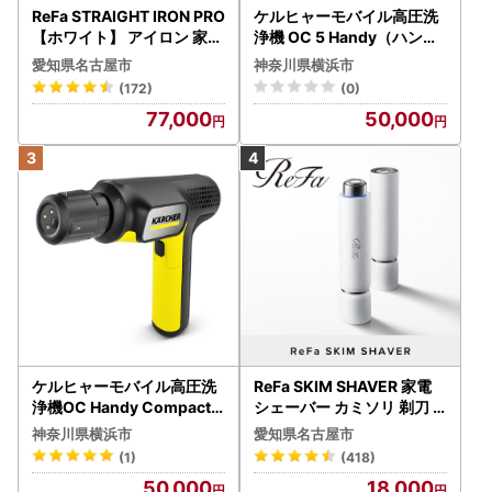
ReFa STRAIGHT IRON PRO
ケルヒャーモバイル高圧洗
【ホワイト】 アイロン 家電
浄機 OC 5 Handy（ハンデ
美容 リファ アイロン
ィジェット） APV0006
愛知県名古屋市
神奈川県横浜市
(172)
(0)
77,000
50,000
ケルヒャーモバイル高圧洗
ReFa SKIM SHAVER 家電
浄機OC Handy Compact
シェーバー カミソリ 剃刀
（ハンディエア） APV000
シェーバー
神奈川県横浜市
愛知県名古屋市
7
(1)
(418)
50,000
18,000