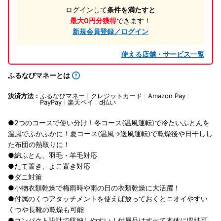
ログインして
条件を満たすと
最大0円分獲得
できます！
新規会員登録／ログイン
使える店舗・サービス一覧
ふるなびマネーとは
決済方法：
ふるなびマネー
クレジットカード
Amazon Pay
PayPay
楽天ペイ
d払い
●2つのコースで使い分け！冬コース(温風運転)で冷たいふとんを
温風でふかふかに！夏コース(温風→送風運転)で乾燥後や日干しし
た布団の熱取りに！
●綿ふとん、羽毛・羊毛対応
●たて置き、よこ置き対応
●ダニ対策
●小物衣類乾燥で梅雨時や雨の日の衣類乾燥に大活躍！
●付属のくつアタッチメントを使えば放っておくとニオイやすい
くつや長靴の乾燥も可能
●コンパクト設計で収納しやすい！付属品はすべて本体に収納可