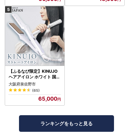
【ふるなび限定】KINUJO
ヘアアイロン ホワイト 国内
製造 FN-Limited-PR
大阪府泉佐野市
(65)
65,000
ランキングをもっと見る