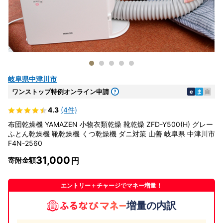
岐阜県中津川市
ワンストップ特例オンライン申請
e
ま
自
4.3
(4件)
布団乾燥機 YAMAZEN 小物衣類乾燥 靴乾燥 ZFD-Y500(H) グレー
ふとん乾燥機 靴乾燥機 くつ乾燥機 ダニ対策 山善 岐阜県 中津川市
F4N-2560
31,000
寄附金額
エントリー＋チャージでマネー増量！
増量の内訳