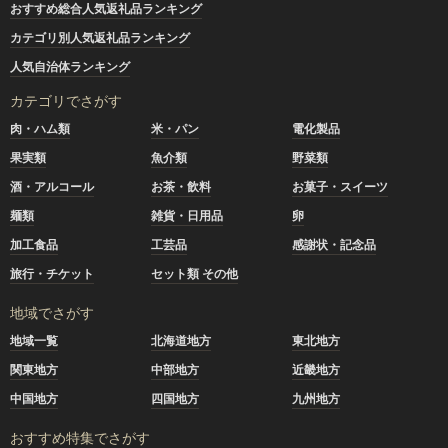
おすすめ総合人気返礼品ランキング
カテゴリ別人気返礼品ランキング
人気自治体ランキング
カテゴリでさがす
肉・ハム類
米・パン
電化製品
果実類
魚介類
野菜類
酒・アルコール
お茶・飲料
お菓子・スイーツ
麺類
雑貨・日用品
卵
加工食品
工芸品
感謝状・記念品
旅行・チケット
セット類 その他
地域でさがす
地域一覧
北海道地方
東北地方
関東地方
中部地方
近畿地方
中国地方
四国地方
九州地方
おすすめ特集でさがす