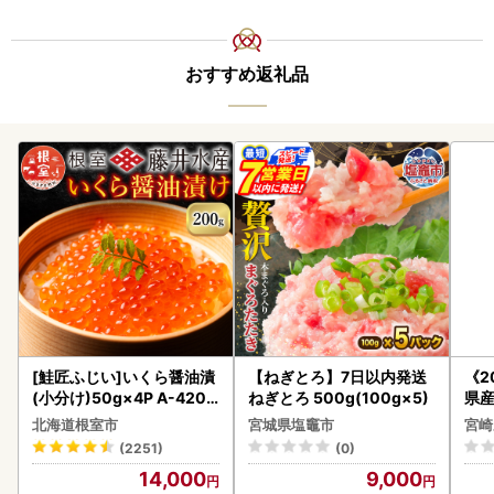
おすすめ返礼品
[鮭匠ふじい]いくら醤油漬
【ねぎとろ】7日以内発送
《2
(小分け)50g×4P A-4209
ねぎとろ 500g(100g×5)
県産
5
セッ
北海道根室市
宮城県塩竈市
宮崎
(2251)
(0)
14,000
9,000