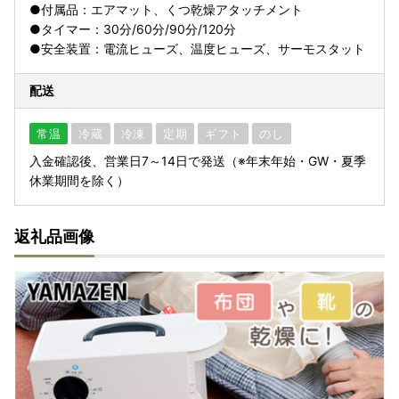
●付属品：エアマット、くつ乾燥アタッチメント
●タイマー：30分/60分/90分/120分
●安全装置：電流ヒューズ、温度ヒューズ、サーモスタット
配送
常温
冷蔵
冷凍
定期
ギフト
のし
入金確認後、営業日7～14日で発送（※年末年始・GW・夏季
休業期間を除く）
返礼品画像