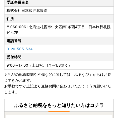
委託事業者名
【重要】お問い合わせ先変更のお知らせ
株式会社日本旅行北海道
岐阜県中津川市ふるさと納税返礼品事務局のお問い合わせ先
が9月1日より変更となりましたので、ご連絡申し上げます。
住所
【変更後のお問い合わせ先】
〒060-0061
北海道札幌市中央区南1条西4丁目 日本旅行札幌
メールでのお問い合わせ: ：info_nakatsugawa@nta.co.jp
ビル7F
電話でのお問い合わせ: 0120-505-534
受付時間: 9:00～17:00（土日祝、1/1～1/3除く）
電話番号
何かご不明な点やご質問がございましたら、お気軽にお問い
0120-505-534
合わせください。
受付時間
9:00～17:00（土日祝、1/1～1/3除く）
返礼品の配送時期や不備などに関しては「ふるなび」からはお答
えできかねます。
お手数ですが上記より直接お問い合わせいただくようお願いいた
します。
ふるさと納税をもっと知りたい方はコチラ