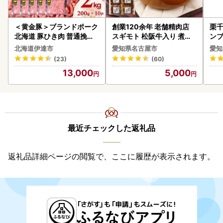
＜黄金豚＞ブランドポーク
創業120余年 老舗精肉店
栗千
北海道 豚ひき肉 普通挽き
スギモト 松阪牛入り 煮込
ンブ
200g 10パック 計2kg
み ハンバーグ 110g×4枚
デザ
北海道伊達市
愛知県名古屋市
愛知
惣菜 お取り寄せ グルメ ハ
(23)
(60)
ンバーグ 冷凍
13,000
5,000
最近チェックした返礼品
返礼品詳細ページの閲覧で、ここに履歴が表示されます。