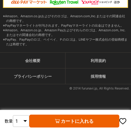
Amazon、Amazon.co.jpおよびそのロゴは、Amazon.com,Inc.またはその関連会社
の商標です。
PayPayマネーライトが付与されます。PayPayマネーライトの出金はできません。
Amazon、Amazon.co.jp、Amazon Payおよびそれらのロゴは、Amazon.com, Inc.
またはその関連会社の商標です。
PayPay、PayPayのロゴ、ペイペイ、Ｐのロゴは、LINEヤフー株式会社の登録商標ま
たは商標です。
会社概要
利用規約
プライバシーポリシー
採用情報
© 2014 furunavi.jp, All Rights Reserved.
カートに入れる
数量