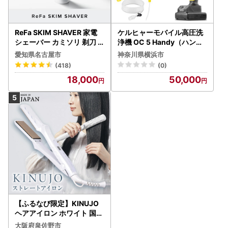
ReFa SKIM SHAVER 家電
ケルヒャーモバイル高圧洗
シェーバー カミソリ 剃刀
浄機 OC 5 Handy（ハンデ
シェーバー
ィジェット） APV0006
愛知県名古屋市
神奈川県横浜市
(418)
(0)
18,000
50,000
【ふるなび限定】KINUJO
ヘアアイロン ホワイト 国内
製造 FN-Limited-PR
大阪府泉佐野市