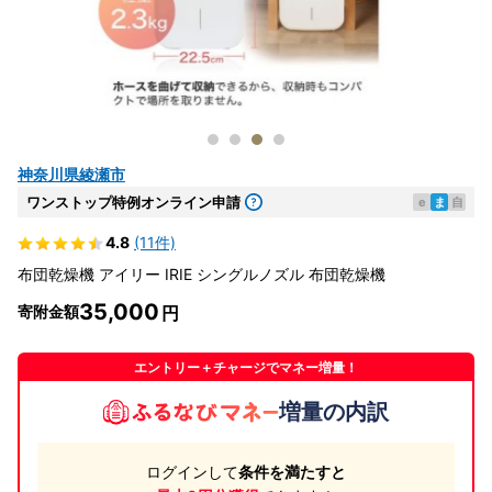
神奈川県綾瀬市
ワンストップ特例オンライン申請
e
ま
自
4.8
(11件)
布団乾燥機 アイリー IRIE シングルノズル 布団乾燥機
35,000
寄附金額
エントリー＋チャージでマネー増量！
増量の内訳
ログインして
条件を満たすと