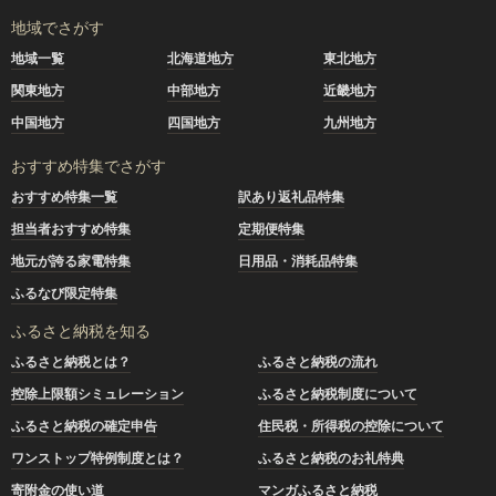
地域でさがす
地域一覧
北海道地方
東北地方
関東地方
中部地方
近畿地方
中国地方
四国地方
九州地方
おすすめ特集でさがす
おすすめ特集一覧
訳あり返礼品特集
担当者おすすめ特集
定期便特集
地元が誇る家電特集
日用品・消耗品特集
ふるなび限定特集
ふるさと納税を知る
ふるさと納税とは？
ふるさと納税の流れ
控除上限額シミュレーション
ふるさと納税制度について
ふるさと納税の確定申告
住民税・所得税の控除について
ワンストップ特例制度とは？
ふるさと納税のお礼特典
寄附金の使い道
マンガふるさと納税