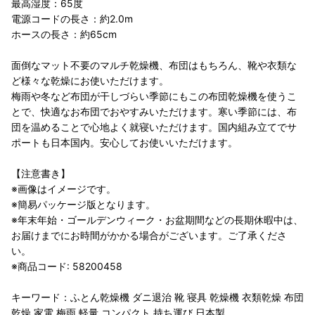
最高湿度：65度
電源コードの長さ：約2.0m
ホースの長さ：約65cm
面倒なマット不要のマルチ乾燥機、布団はもちろん、靴や衣類な
ど様々な乾燥にお使いただけます。
梅雨や冬など布団が干しづらい季節にもこの布団乾燥機を使うこ
とで、快適なお布団でおやすみいただけます。寒い季節には、布
団を温めることで心地よく就寝いただけます。国内組み立てでサ
ポートも日本国内。安心してお使いいただけます。
【注意書き】
※画像はイメージです。
※簡易パッケージ版となります。
※年末年始・ゴールデンウィーク・お盆期間などの長期休暇中は、
お届けまでにお時間がかかる場合がございます。ご了承くださ
い。
※商品コード: 58200458
キーワード：ふとん乾燥機 ダニ退治 靴 寝具 乾燥機 衣類乾燥 布団
乾燥 家電 梅雨 軽量 コンパクト 持ち運び 日本製