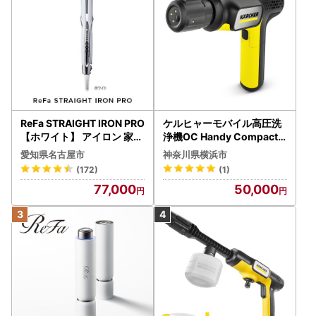
ReFa STRAIGHT IRON PRO
ケルヒャーモバイル高圧洗
【ホワイト】 アイロン 家電
浄機OC Handy Compact
美容 リファ アイロン
（ハンディエア） APV000
愛知県名古屋市
神奈川県横浜市
7
(172)
(1)
77,000
50,000