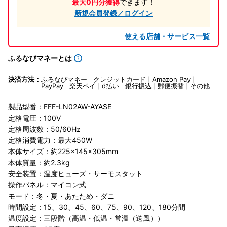
最大0円分獲得
できます！
新規会員登録／ログイン
使える店舗・サービス一覧
ふるなびマネーとは
決済方法：
ふるなびマネー
クレジットカード
Amazon Pay
PayPay
楽天ペイ
d払い
銀行振込
郵便振替
その他
製品型番：FFF-LN02AW-AYASE
定格電圧：100V
定格周波数：50/60Hz
定格消費電力：最大450W
本体サイズ：約225×145×305mm
本体質量：約2.3kg
安全装置：温度ヒューズ・サーモスタット
操作パネル：マイコン式
モード：冬・夏・あたため・ダニ
時間設定：15、30、45、60、75、90、120、180分間
温度設定：三段階（高温・低温・常温（送風））