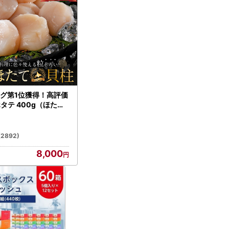
グ第1位獲得！高評価
ホタテ 400g（ほたて
）
(2892)
8,000