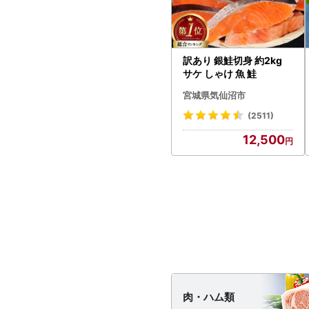
訳あり 銀鮭切身 約2kg
サケ しゃけ 魚 鮭
宮城県気仙沼市
(2511)
12,500
肉・
ハム類