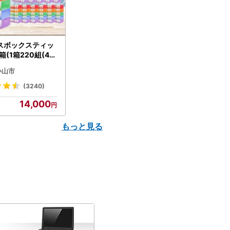
スボックスティッ
箱(1箱220組(44
(5個入り×12セッ
小山市
配送不可地域：離島
】【1256759】
(3240)
14,000
もっと見る