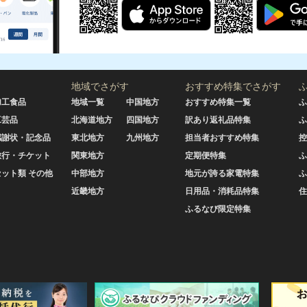
地域でさがす
おすすめ特集でさがす
加工食品
地域一覧
中国地方
おすすめ特集一覧
ふ
工芸品
北海道地方
四国地方
訳あり返礼品特集
ふ
感謝状・記念品
東北地方
九州地方
担当者おすすめ特集
控
旅行・チケット
関東地方
定期便特集
ふ
セット類 その他
中部地方
地元が誇る家電特集
ふ
近畿地方
日用品・消耗品特集
住
ふるなび限定特集