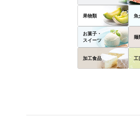
果物類
魚
お菓子・
麺
スイーツ
加工食品
工