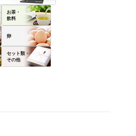
お茶・
飲料
卵
セット類・
その他