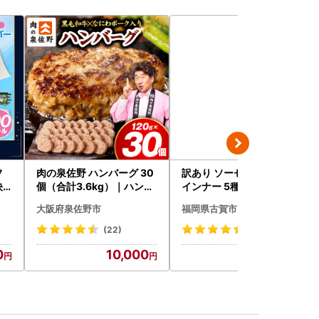
フ
肉の泉佐野 ハンバーグ 30
訳あり ソーセージ福袋 ウ
快
個（合計3.6kg）｜ハンバ
インナー 5種セット 合計4.
ーグ 訳あり 黒毛和牛×なに
5kg ソーセージ
大阪府泉佐野市
福岡県古賀市
わポーク
(22)
(8)
0
10,000
20,000