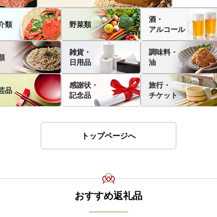
酒・
介類
野菜類
アルコール
雑貨・
調味料・
類
日用品
油
感謝状・
旅行・
芸品
記念品
チケット
トップページへ
おすすめ返礼品