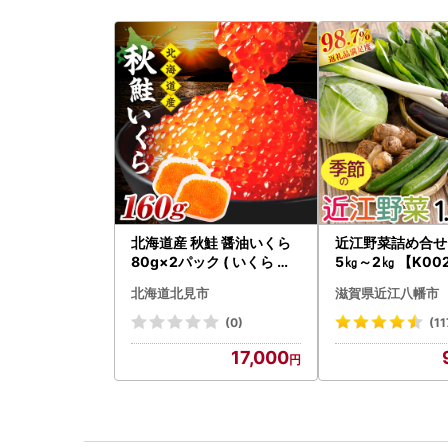
北海道産 秋鮭 醤油いくら
近江野菜詰め合せセ
80g×2パック ( いくら イ
5㎏～2㎏ 【K00
クラ 魚卵 鮭 サケ さけ 鮭い
菜 旬 新鮮
北海道北見市
滋賀県近江八幡市
くら 醤油漬け パック 北海
道産 ふるさと納税 秋鮭 )【
(0)
(11
233-0002】
17,000