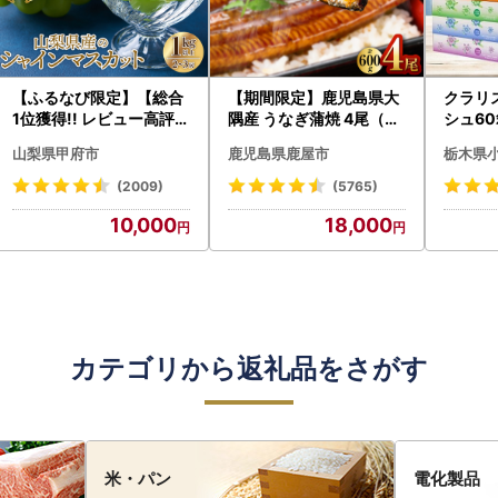
【ふるなび限定】【総合
【期間限定】鹿児島県大
クラリ
1位獲得!! レビュー高評価
隅産 うなぎ蒲焼 4尾（60
シュ60
★】〈2026年度配送分
0g） KN007-004-04-
0枚))
山梨県甲府市
鹿児島県鹿屋市
栃木県
〉山梨県産 シャインマス
cp18 うなぎ 鰻 魚 惣菜 総
ト)【
カット 2～3房（1.0kg以
菜
・沖縄県
(2009)
(5765)
上）シャイン フルーツ F
10,000
18,000
N-Limited-SP
カテゴリから返礼品をさがす
米・パン
電化製品