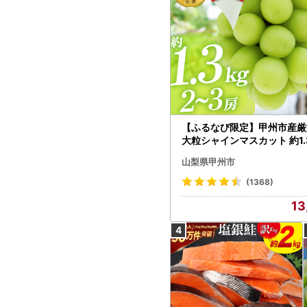
【ふるなび限定】甲州市産厳
大粒シャインマスカット 約1.3
～3房【2026年発送】（MG）
山梨県甲州市
472 FN-Limited-VO シャ
カット フルーツ
(1368)
13