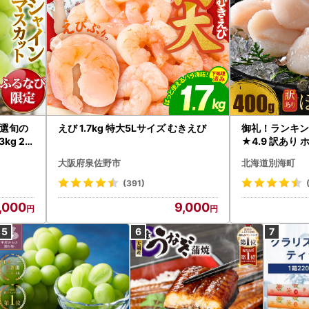
選旬の
えび 1.7kg 特大5Lサイズ むきえび
御礼！ランキン
kg 2
★4.9 訳あり 
B12-
帆立 貝柱 冷凍 
大阪府泉佐野市
北海道別海町
インマス
(391)
,000
9,000