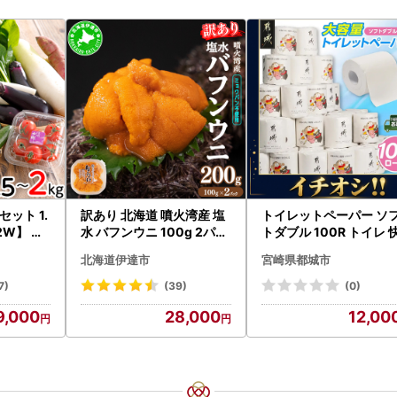
ット 1.
訳あり 北海道 噴火湾産 塩
トイレットペーパー ソ
2W】 野
水 バフンウニ 100g 2パッ
トダブル 100R トイレ 
ク 計200g 《アフター保証
速〔12-I5-TP100-R〕
北海道伊達市
宮崎県都城市
付き》うに ウニ 雲丹 海鮮
海の幸 魚介類 ウニ丼 お寿
7)
(39)
(0)
司 濃厚 無添加 産地直送 お
9,000
28,000
12,00
取り寄せ 山村水産 送料無
料