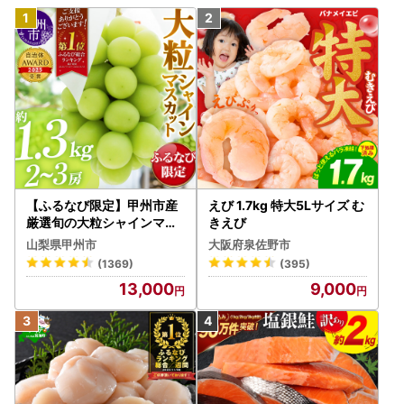
【ふるなび限定】甲州市産
えび 1.7kg 特大5Lサイズ む
厳選旬の大粒シャインマス
きえび
カット 約1.3kg 2～3房【2
山梨県甲州市
大阪府泉佐野市
026年発送】（MG）B12-
(1369)
(395)
472 FN-Limited-VO シャ
13,000
9,000
インマスカット フルーツ