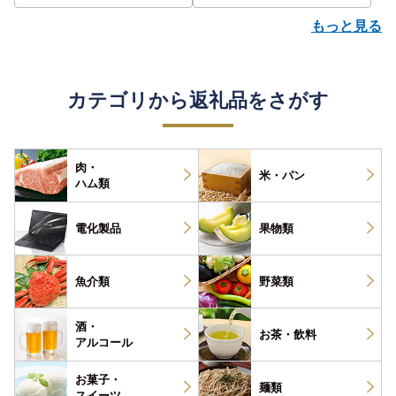
もっと見る
カテゴリから返礼品をさがす
肉・
米・パン
ハム類
電化製品
果物類
魚介類
野菜類
酒・
お茶・
飲料
アルコール
お菓子・
麺類
スイーツ