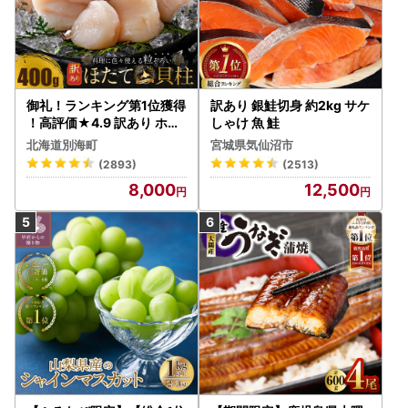
御礼！ランキング第1位獲得
訳あり 銀鮭切身 約2kg サケ
！高評価★4.9 訳あり ホタ
しゃけ 魚 鮭
テ 400g（ほたて 帆立 貝柱
北海道別海町
宮城県気仙沼市
冷凍 ）
(2893)
(2513)
8,000
12,500