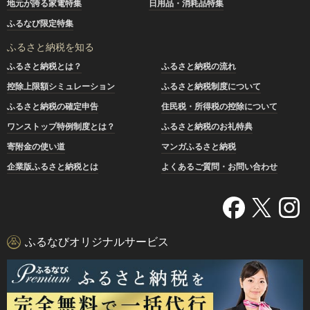
地元が誇る家電特集
日用品・消耗品特集
ふるなび限定特集
ふるさと納税を知る
ふるさと納税とは？
ふるさと納税の流れ
控除上限額シミュレーション
ふるさと納税制度について
ふるさと納税の確定申告
住民税・所得税の控除について
ワンストップ特例制度とは？
ふるさと納税のお礼特典
寄附金の使い道
マンガふるさと納税
企業版ふるさと納税とは
よくあるご質問・お問い合わせ
ふるなびオリジナルサービス