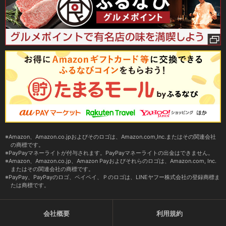
Amazon、Amazon.co.jpおよびそのロゴは、Amazon.com,Inc.またはその関連会社
の商標です。
PayPayマネーライトが付与されます。PayPayマネーライトの出金はできません。
Amazon、Amazon.co.jp、Amazon Payおよびそれらのロゴは、Amazon.com, Inc.
またはその関連会社の商標です。
PayPay、PayPayのロゴ、ペイペイ、Ｐのロゴは、LINEヤフー株式会社の登録商標ま
たは商標です。
会社概要
利用規約