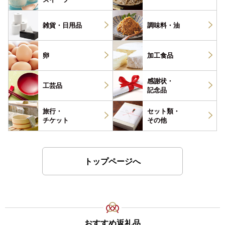
雑貨・
日用品
調味料・
油
卵
加工食品
感謝状・
工芸品
記念品
旅行・
セット類・
チケット
その他
トップページへ
おすすめ返礼品