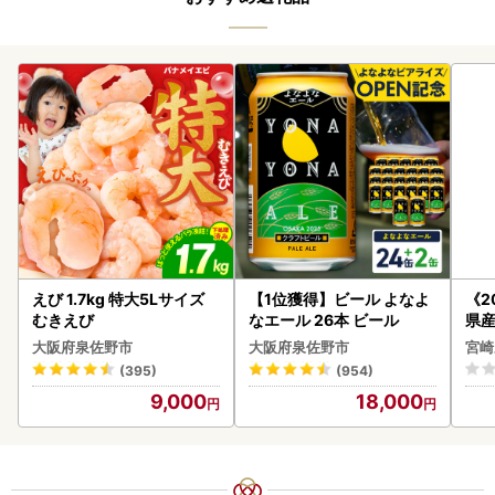
えび 1.7kg 特大5Lサイズ
【1位獲得】ビール よなよ
《2
むきえび
なエール 26本 ビール
県産
セッ
大阪府泉佐野市
大阪府泉佐野市
宮崎
(395)
(954)
9,000
18,000