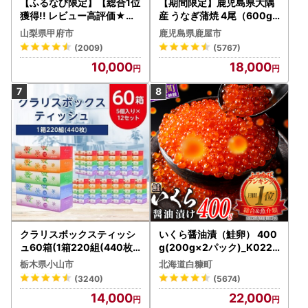
【ふるなび限定】【総合1位
【期間限定】鹿児島県大隅
獲得!! レビュー高評価★】
産 うなぎ蒲焼 4尾（600g
〈2026年度配送分〉山梨
） KN007-004-04-cp18
山梨県甲府市
鹿児島県鹿屋市
県産 シャインマスカット 2
うなぎ 鰻 魚 惣菜 総菜
(2009)
(5767)
～3房（1.0kg以上）シャイ
10,000
18,000
ン フルーツ FN-Limited-S
P
クラリスボックスティッシ
いくら醤油漬（鮭卵） 400
ュ60箱(1箱220組(440枚))
g(200g×2パック)_K022-
(5個入り×12セット)【配送
1676
栃木県小山市
北海道白糠町
不可地域：離島・沖縄県】
(3240)
(5674)
【1256759】
14,000
22,000