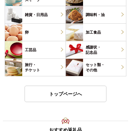
雑貨・
日用品
調味料・
油
卵
加工食品
感謝状・
工芸品
記念品
旅行・
セット類・
チケット
その他
トップページへ
おすすめ返礼品