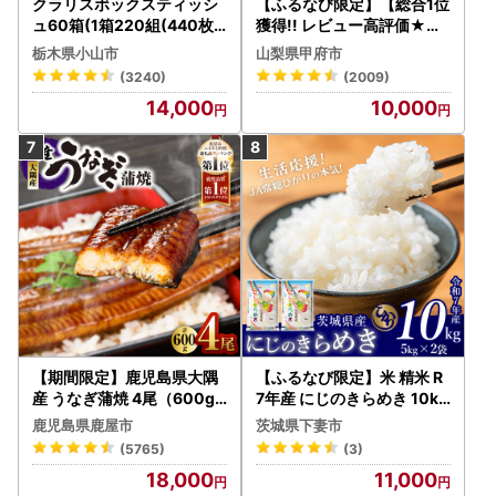
クラリスボックスティッシ
【ふるなび限定】【総合1位
ュ60箱(1箱220組(440枚))
獲得!! レビュー高評価★】
(5個入り×12セット)【配送
〈2026年度配送分〉山梨
栃木県小山市
山梨県甲府市
不可地域：離島・沖縄県】
県産 シャインマスカット 2
(3240)
(2009)
【1256759】
～3房（1.0kg以上）シャイ
14,000
10,000
ン フルーツ FN-Limited-S
P
【期間限定】鹿児島県大隅
【ふるなび限定】米 精米 R
産 うなぎ蒲焼 4尾（600g
7年産 にじのきらめき 10kg
） KN007-004-04-cp18
10月 FN-Limited-PR
鹿児島県鹿屋市
茨城県下妻市
うなぎ 鰻 魚 惣菜 総菜
(5765)
(3)
18,000
11,000