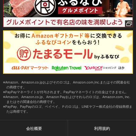
Amazon、Amazon.co.jpおよびそのロゴは、Amazon.com,Inc.またはその関連会社
の商標です。
PayPayマネーライトが付与されます。PayPayマネーライトの出金はできません。
Amazon、Amazon.co.jp、Amazon Payおよびそれらのロゴは、Amazon.com, Inc.
またはその関連会社の商標です。
PayPay、PayPayのロゴ、ペイペイ、Ｐのロゴは、LINEヤフー株式会社の登録商標ま
たは商標です。
会社概要
利用規約