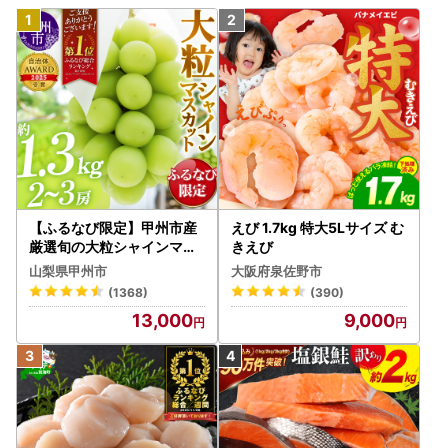
【ふるなび限定】甲州市産
えび 1.7kg 特大5Lサイズ む
厳選旬の大粒シャインマス
きえび
カット 約1.3kg 2～3房【2
山梨県甲州市
大阪府泉佐野市
026年発送】（MG）B12-
(1368)
(390)
472 FN-Limited-VO シャ
13,000
9,000
インマスカット フルーツ