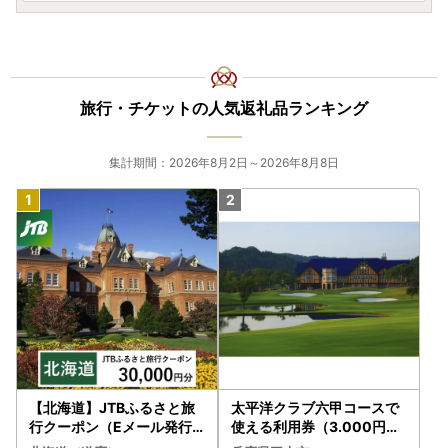
旅行・チケットの人気返礼品ランキング
集計期間：2026年8月2日～2026年8月8日
【北海道】JTBふるさと旅
太平洋クラブ六甲コースで
行クーポン（Eメール発行
使える利用券（3.000円分
）30,000円分 旅行 トラベ
）