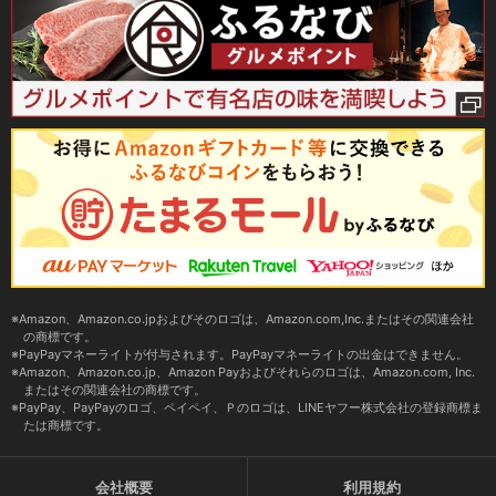
Amazon、Amazon.co.jpおよびそのロゴは、Amazon.com,Inc.またはその関連会社
の商標です。
PayPayマネーライトが付与されます。PayPayマネーライトの出金はできません。
Amazon、Amazon.co.jp、Amazon Payおよびそれらのロゴは、Amazon.com, Inc.
またはその関連会社の商標です。
PayPay、PayPayのロゴ、ペイペイ、Ｐのロゴは、LINEヤフー株式会社の登録商標ま
たは商標です。
会社概要
利用規約