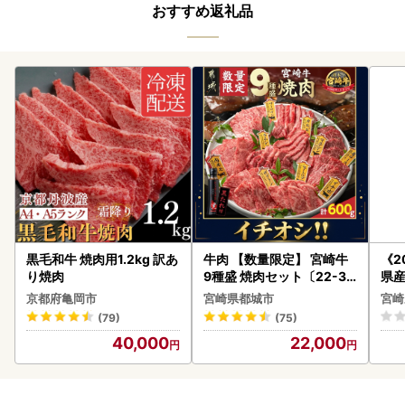
おすすめ返礼品
黒毛和牛 焼肉用1.2kg 訳あ
牛肉 【数量限定】 宮崎牛
《2
り焼肉
9種盛 焼肉セット〔22-31
県産
-006-600g〕都城 イチオ
セッ
京都府亀岡市
宮崎県都城市
宮崎
シ!! 牛肉
(79)
(75)
40,000
22,000