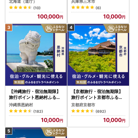
北海道（道庁）
兵庫県三木市
ル 宿泊 人気 おすすめ JTB
(10)
(6)
W030T
100,000
10,000
【沖縄旅行・宿泊無期限】
【京都旅行・宿泊無期限】
旅行ポイント恩納村ふるな
旅行ポイント京都市ふるな
びトラベルポイント
びトラベルポイント
沖縄県恩納村
京都府京都市
(182)
(692)
10,000
10,000