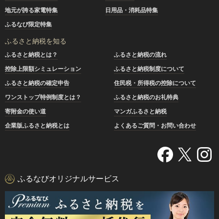
地元が誇る家電特集
日用品・消耗品特集
ふるなび限定特集
ふるさと納税を知る
ふるさと納税とは？
ふるさと納税の流れ
控除上限額シミュレーション
ふるさと納税制度について
ふるさと納税の確定申告
住民税・所得税の控除について
ワンストップ特例制度とは？
ふるさと納税のお礼特典
寄附金の使い道
マンガふるさと納税
企業版ふるさと納税とは
よくあるご質問・お問い合わせ
ふるなびオリジナルサービス