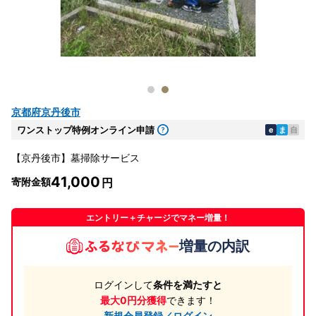
京都府京丹後市
ワンストップ特例オンライン申請
e
ま
自
【京丹後市】墓掃除サービス
41,000
寄附金額
エントリー＋チャージでマネー増量！
増量の内訳
ログインして
条件を満たすと
最大0円分獲得
できます！
新規会員登録／ログイン