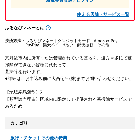
使える店舗・サービス一覧
ふるなびマネーとは
決済方法：
ふるなびマネー
クレジットカード
Amazon Pay
PayPay
楽天ペイ
d払い
郵便振替
その他
京丹後市内に所有または管理されている墓地を、遠方や多忙で墓
掃除ができない皆様に代わって、
墓掃除を行います。
※詳細は、お申込み前に大西衛生(株)までお問い合わせください。
【地場産品類型】7
【類型該当理由】区域内に限定して提供される墓掃除サービスで
あるため
カテゴリ
旅行・チケット
その他の特典