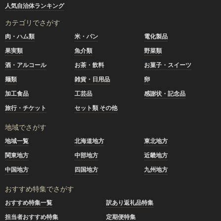
人気自治体ランキング
カテゴリでさがす
肉・ハム類
米・パン
電化製品
果実類
魚介類
野菜類
酒・アルコール
お茶・飲料
お菓子・スイーツ
麺類
雑貨・日用品
卵
加工食品
工芸品
感謝状・記念品
旅行・チケット
セット類 その他
地域でさがす
地域一覧
北海道地方
東北地方
関東地方
中部地方
近畿地方
中国地方
四国地方
九州地方
おすすめ特集でさがす
おすすめ特集一覧
訳あり返礼品特集
担当者おすすめ特集
定期便特集