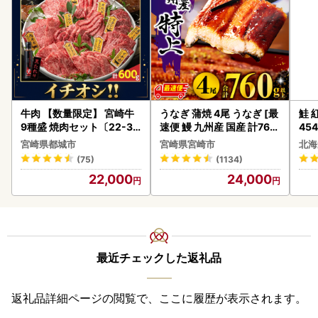
牛肉 【数量限定】 宮崎牛
うなぎ 蒲焼 4尾 うなぎ [最
鮭 紅
9種盛 焼肉セット〔22-31
速便 鰻 九州産 国産 計760
454
-006-600g〕都城 イチオ
g以上]
宮崎県都城市
宮崎県宮崎市
北海
シ!! 牛肉
(75)
(1134)
22,000
24,000
最近チェックした返礼品
返礼品詳細ページの閲覧で、ここに履歴が表示されます。