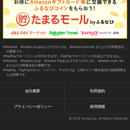
Amazon、Amazon.co.jpおよびそのロゴは、Amazon.com,Inc.またはその関連会社
の商標です。
PayPayマネーライトが付与されます。PayPayマネーライトの出金はできません。
Amazon、Amazon.co.jp、Amazon Payおよびそれらのロゴは、Amazon.com, Inc.
またはその関連会社の商標です。
PayPay、PayPayのロゴ、ペイペイ、Ｐのロゴは、LINEヤフー株式会社の登録商標ま
たは商標です。
会社概要
利用規約
プライバシーポリシー
採用情報
© 2014 furunavi.jp, All Rights Reserved.