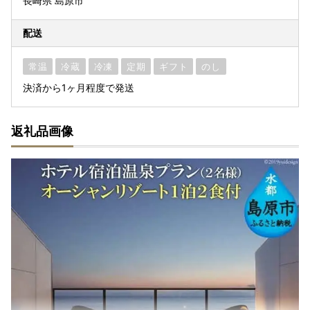
長崎県 島原市
配送
常温
冷蔵
冷凍
定期
ギフト
のし
決済から1ヶ月程度で発送
返礼品画像