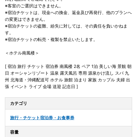
※客室のご選択はできません。
※宿泊チケットは、現金への換金、返金及び再発行、他のプランへ
の変更はできません。
※宿泊チケットの盗難、紛失に対しては、その責任を負いかねま
す。
※宿泊チケットの転売・複製を禁止いたします。
＜ホテル南風楼＞
[ 宿泊 旅行 チケット 宿泊券 南風楼 2名 ペア 1泊 美しい海 景観 朝
日 オーシャンリゾート 温泉 露天風呂 専用 源泉かけ流し スパ 九
州 北海道・沖縄配送可 ホテル 旅館 泊まり 家族 カップル 夫婦 出
張 イベント ライブ 会場 送迎 記念日 ]
カテゴリ
旅行・チケット
宿泊券・お食事券
容量