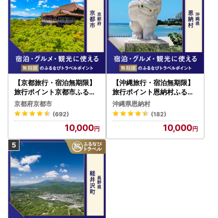
【京都旅行・宿泊無期限】
【沖縄旅行・宿泊無期限】
旅行ポイント京都市ふるな
旅行ポイント恩納村ふるな
びトラベルポイント
びトラベルポイント
京都府京都市
沖縄県恩納村
(692)
(182)
10,000
10,000