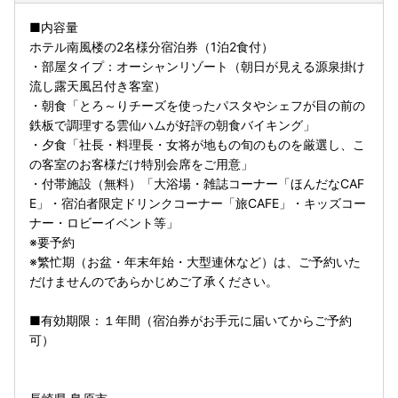
■内容量
ホテル南風楼の2名様分宿泊券（1泊2食付）
・部屋タイプ：オーシャンリゾート（朝日が見える源泉掛け
流し露天風呂付き客室）
・朝食「とろ～りチーズを使ったパスタやシェフが目の前の
鉄板で調理する雲仙ハムが好評の朝食バイキング」
・夕食「社長・料理長・女将が地もの旬のものを厳選し、こ
の客室のお客様だけ特別会席をご用意」
・付帯施設（無料）「大浴場・雑誌コーナー「ほんだなCAF
E」・宿泊者限定ドリンクコーナー「旅CAFE」・キッズコー
ナー・ロビーイベント等」
※要予約
※繁忙期（お盆・年末年始・大型連休など）は、ご予約いた
だけませんのであらかじめご了承ください。
■有効期限：１年間（宿泊券がお手元に届いてからご予約
可）