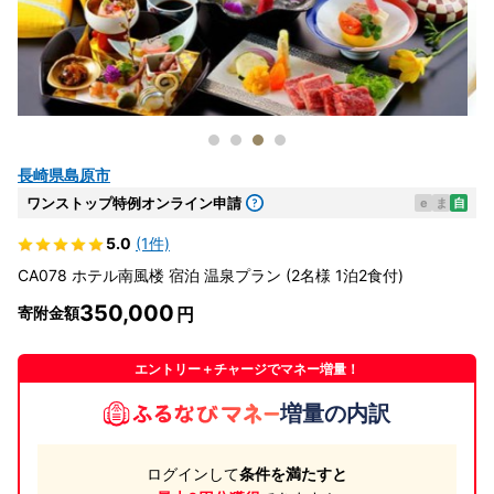
長崎県島原市
ワンストップ特例オンライン申請
e
ま
自
5.0
(1件)
CA078 ホテル南風楼 宿泊 温泉プラン (2名様 1泊2食付)
350,000
寄附金額
エントリー＋チャージでマネー増量！
増量の内訳
ログインして
条件を満たすと