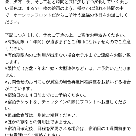
昼、夕方、夜、そして朝と時間と共に少しずつ変化していく美し
い景色は、まるで一枚の絵画のよう。穏やかに流れる時間の中
で、オーシャンフロントだからこそ叶う至福の休日をお過ごしく
ださい。
下記につきまして、予めご了承の上、ご寄附お申込みください。
※有効期限（１年間）が過ぎますとご利用になれませんのでご注意
ください。
※有効期限内のご利用が出来ない場合ホテルまでご連絡をお願い致
します。
※繁忙期（お盆・年末年始・大型連休など）は、ご予約いただけま
せん。
※お問合せのお日にちが満室の場合再度日程調整をお願いする場合
がございます。
※宿泊日の１４日前までにご予約ください。
※宿泊チケットを、チェックインの際にフロントへお渡しくださ
い。
※追加飲食等は、別途ご精算ください。
※ほかの割引との併用はできません。
※宿泊日確定後、日程を変更される場合は、宿泊日の１週間前まで
にお電話にてご連絡ください。