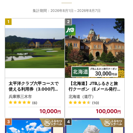
集計期間：2026年8月1日～2026年8月7日
太平洋クラブ六甲コースで
【北海道】JTBふるさと旅
使える利用券（3.000円分
行クーポン（Eメール発行
）
）30,000円分 旅行 トラベ
兵庫県三木市
北海道（道庁）
ル 宿泊 人気 おすすめ JTB
(6)
(10)
W030T
10,000
100,000