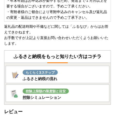
・年末年始はお申込みが集中するため、発送まで１カ月以上を
ご寄附者様のお名前が入ります。変更はいたしかねますので
要する場合がございますので、予めご了承ください。
ご了承ください。
・寄附者様のご都合により寄附申込みのキャンセル及び返礼品
・お受取人様の郵便受けにお届けする返礼品（メール便）に
の変更・返品はできませんので予めご了承下さい。
つきましては、依頼主様のお名前は配送伝票に印字されませ
ん。なお、ふるさと納税の記載が入りますのでご了承くださ
返礼品の配送時期や不備などに関しては「ふるなび」からはお答
い。
えできかねます。
・複数の返礼品を選択頂いた場合、個別発送になることもご
お手数ですが上記より直接お問い合わせいただくようお願いいた
ざいます。
します。
・返礼品に不具合がある場合、お受け取り後、早急にご連絡
ください。経過しすぎると対応できません。
ふるさと納税をもっと知りたい方はコチラ
・カラーやサイズ、種類などを選択する返礼品について、ご
希望がある場合は必ず備考欄に記入いただきますようお願い
いたします。
らくらく3ステップ
・返礼品の送付は、島原市外にお住まいの方に限らせていた
ふるさと納税の流れ
だきます。
★個人情報について
控除上限額の限度額と目安
島原市ふるさと納税事業の範囲内で各種委託業者に情報提供
控除シミュレーション
します。
・ふるさと納税事務処理、申請書類の各種手続きのため
レビュー
・お礼の品発送のため