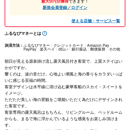
最大0円分獲得
できます！
新規会員登録／ログイン
使える店舗・サービス一覧
ふるなびマネーとは
決済方法：
ふるなびマネー
クレジットカード
Amazon Pay
PayPay
楽天ペイ
d払い
銀行振込
郵便振替
その他
朝日が見える源泉掛け流し露天風呂付き客室で、上質ステイはい
かがですか。
響くのは、波の音だけ。心地よい潮風と海の香りをカラダいっぱ
いに感じる至福の時間。
客室デザインは水平線に溶け込む豪華客船のスカイ・スイートを
イメージ。
ただただ美しい海の景観をご堪能いただく為だけにデザインされ
た客室です。
客室専用の露天風呂はもちろん、リビングルーム、ベッドルーム
からも、まるで海に浮かんでいるような感覚をお楽しみ頂けま
す。