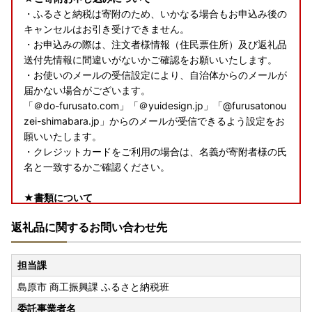
・ふるさと納税は寄附のため、いかなる場合もお申込み後の
キャンセルはお引き受けできません。
・お申込みの際は、注文者様情報（住民票住所）及び返礼品
送付先情報に間違いがないかご確認をお願いいたします。
・お使いのメールの受信設定により、自治体からのメールが
届かない場合がございます。
「＠do-furusato.com」「＠yuidesign.jp」「@furusatonou
zei-shimabara.jp」からのメールが受信できるよう設定をお
願いいたします。
・クレジットカードをご利用の場合は、名義が寄附者様の氏
名と一致するかご確認ください。
★書類について
・令和8年7月投函分より「寄附金受領証明書」のみをお送
返礼品に関するお問い合わせ先
りいたします。寄附金受領証明書は、返礼品とは別で、入金
確認後２週間程でお送りいたします。
・ワンストップ特例申請書類が必要な場合は、書類一式をお
担当課
送りいたしますので、サポートセンターまでご連絡くださ
島原市 商工振興課 ふるさと納税班
い。
※SDGs（持続可能な開発目標）の観点から紙資源の削減に
委託事業者名