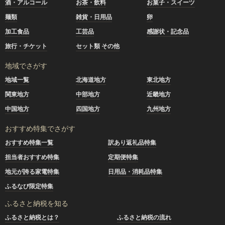
酒・アルコール
お茶・飲料
お菓子・スイーツ
麺類
雑貨・日用品
卵
加工食品
工芸品
感謝状・記念品
旅行・チケット
セット類 その他
地域でさがす
地域一覧
北海道地方
東北地方
関東地方
中部地方
近畿地方
中国地方
四国地方
九州地方
おすすめ特集でさがす
おすすめ特集一覧
訳あり返礼品特集
担当者おすすめ特集
定期便特集
地元が誇る家電特集
日用品・消耗品特集
ふるなび限定特集
ふるさと納税を知る
ふるさと納税とは？
ふるさと納税の流れ