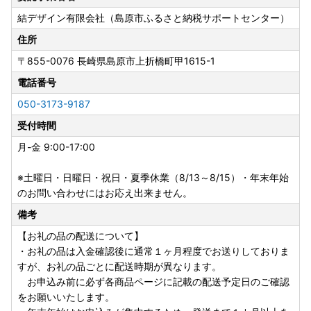
対する取り組みでございますことを、ご理解いただけますと
結デザイン有限会社（島原市ふるさと納税サポートセンター）
幸いです。
住所
★返礼品について
〒855-0076
長崎県島原市上折橋町甲1615-1
・お受け取り日指定はできません。
電話番号
・長期ご不在でお受取不可の期間がございましたら、必ず備
考欄に「不在:○○」とご記入ください。
050-3173-9187
・返礼品送付先ご住所の誤り等のお申込内容不備や、受取人
受付時間
様のご都合により返礼品がお届けできない場合、再送はいた
しません。また寄附金の返金もいたしかねます。
月-金 9:00-17:00
・手配状況次第では返礼品送付先ご住所の変更ができない場
合があります。また転送する場合は転送料金(受取人着払い)
※土曜日・日曜日・祝日・夏季休業（8/13～8/15）・年末年始
が発生しますので、ご了承ください。
のお問い合わせにはお応え出来ません。
・「のし」可の返礼品を除き、のしの対応はいたしかねま
備考
す。
【お礼の品の配送について】
・配送業者の指定はいたしかねます。また返礼品によって異
・お礼の品は入金確認後に通常１ヶ月程度でお送りしておりま
なります。
すが、お礼の品ごとに配送時期が異なります。
・事前に出荷日のご案内は行っておりません。また、ご要望
お申込み前に必ず各商品ページに記載の配送予定日のご確認
をいただいても対応いたしかねます。
をお願いいたします。
・返礼品をお届けする際の配送伝票について、ご依頼主には