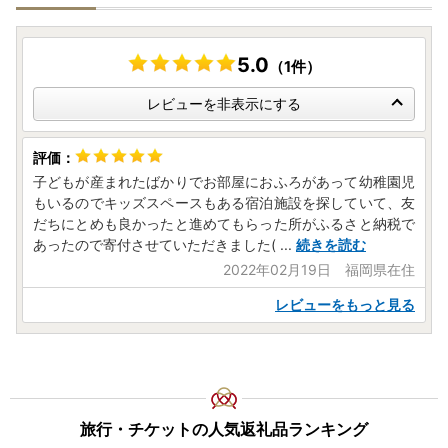
・お問い合わせ回答、履歴管理、サービス向上のため
・ふるさと納税のカタログ、メールマガジン、資料の送付、
その他サービスの提供のため
5.0
（1件）
レビューを非表示にする
子どもが産まれたばかりでお部屋におふろがあって幼稚園児
もいるのでキッズスペースもある宿泊施設を探していて、友
だちにとめも良かったと進めてもらった所がふるさと納税で
あったので寄付させていただきました(
...
続きを読む
2022年02月19日 福岡県在住
レビューをもっと見る
旅行・チケットの人気返礼品ランキング