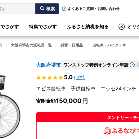
よくあるご質問・お問い合わせ
リでさがす
特集でさがす
ふるさと納税を知る
オリ
方
大阪府堺市の返礼品一覧
雑貨・日用品
自転車・バイク・車
大阪府堺市
ワンストップ特例オンライン申請
5.0
(1件)
ヱビス自転車 子供自転車 エッセ24インチ
150,000
寄附金額
エントリー＋チ