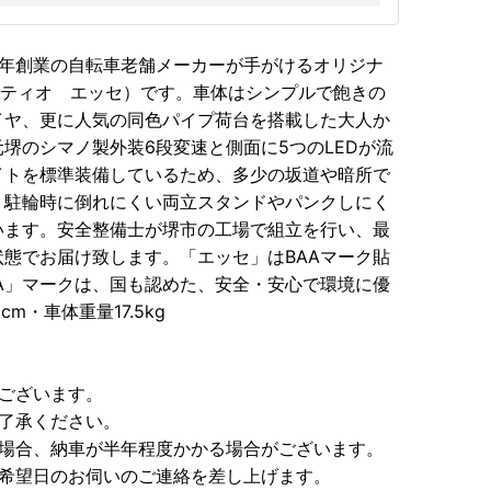
3年創業の自転車老舗メーカーが手がけるオリジナ
称プロ・ティオ エッセ）です。車体はシンプルで飽きの
イヤ、更に人気の同色パイプ荷台を搭載した大人か
堺のシマノ製外装6段変速と側面に5つのLEDが流
イトを標準装備しているため、多少の坂道や暗所で
、駐輪時に倒れにくい両立スタンドやパンクしにく
います。安全整備士が堺市の工場で組立を行い、最
態でお届け致します。「エッセ」はBAAマーク貼
A」マークは、国も認めた、安全・安心で環境に優
m・車体重量17.5kg
ございます。
了承ください。
た場合、納車が半年程度かかる場合がございます。
け希望日のお伺いのご連絡を差し上げます。