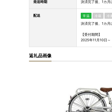
発送時期
決済完了後、1カ月
配送
常温
冷蔵
冷
決済完了後、1カ月
【受付期間】
2025年11月10日～
返礼品画像