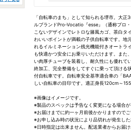
「自転車のまち」として知られる堺市。大正
ルブランドPro-Vocatio『esse』（通
こないデザインでレトロな籐風カゴ、茶白タ
わいいポイントが満載の子供自転車です。地元
れるイルミネーション残光機能付きオートラ
も快適かつ安全にお乗りいただけます。また
い肉厚チューブを装着し、耐久性にも優れて
終加工、完全整備をしてすぐに乗って頂ける状
付自転車です。自転車安全基準適合車の「BA
しい自転車の目印です。適正身長120cm～155c
※画像はイメージです。
※製品のスペックは予告なく変更になる場合が
※お届けまでに約一ヶ月前後かかりますのでご
※お申し込み時の状況により品切れが発生し
※日時指定は出来ません。配送業者からお届