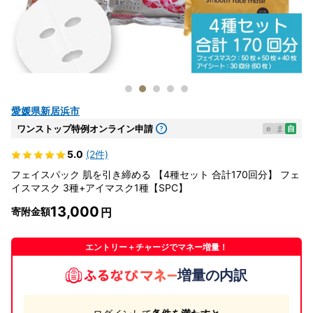
愛媛県新居浜市
ワンストップ特例オンライン申請
e
ま
自
5.0
(2件)
フェイスパック 肌を引き締める 【4種セット 合計170回分】 フェ
イスマスク 3種+アイマスク1種【SPC】
13,000
寄附金額
エントリー＋チャージでマネー増量！
増量の内訳