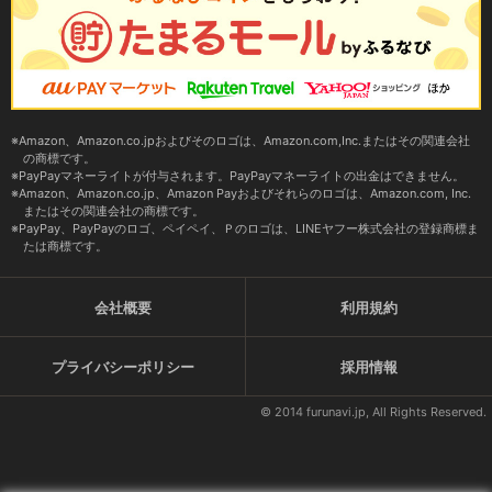
Amazon、Amazon.co.jpおよびそのロゴは、Amazon.com,Inc.またはその関連会社
の商標です。
PayPayマネーライトが付与されます。PayPayマネーライトの出金はできません。
Amazon、Amazon.co.jp、Amazon Payおよびそれらのロゴは、Amazon.com, Inc.
またはその関連会社の商標です。
PayPay、PayPayのロゴ、ペイペイ、Ｐのロゴは、LINEヤフー株式会社の登録商標ま
たは商標です。
会社概要
利用規約
プライバシーポリシー
採用情報
© 2014 furunavi.jp, All Rights Reserved.