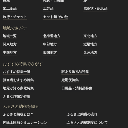
麺類
雑貨・日用品
卵
加工食品
工芸品
感謝状・記念品
旅行・チケット
セット類 その他
地域でさがす
地域一覧
北海道地方
東北地方
関東地方
中部地方
近畿地方
中国地方
四国地方
九州地方
おすすめ特集でさがす
おすすめ特集一覧
訳あり返礼品特集
担当者おすすめ特集
定期便特集
地元が誇る家電特集
日用品・消耗品特集
ふるなび限定特集
ふるさと納税を知る
ふるさと納税とは？
ふるさと納税の流れ
控除上限額シミュレーション
ふるさと納税制度について