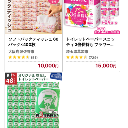
ソフトパックティッシュ 60
トイレットペーパー スコッ
パック×400枚
ティ 3倍長持ち フラワーパ
ック 4ロール×6P
大阪府泉佐野市
埼玉県草加市
(51)
(729)
10,000
15,000