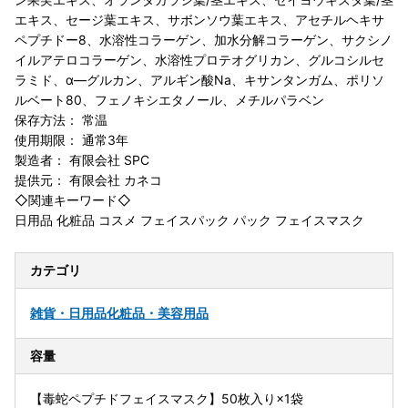
エキス、セージ葉エキス、サボンソウ葉エキス、アセチルヘキサ
ペプチドー8、水溶性コラーゲン、加水分解コラーゲン、サクシノ
イルアテロコラーゲン、水溶性プロテオグリカン、グルコシルセ
ラミド、α―グルカン、アルギン酸Na、キサンタンガム、ポリソ
ルベート80、フェノキシエタノール、メチルパラベン
保存方法： 常温
使用期限： 通常3年
製造者： 有限会社 SPC
提供元： 有限会社 カネコ
◇関連キーワード◇
日用品 化粧品 コスメ フェイスパック パック フェイスマスク
カテゴリ
雑貨・日用品
化粧品・美容用品
容量
【毒蛇ペプチドフェイスマスク】50枚入り×1袋