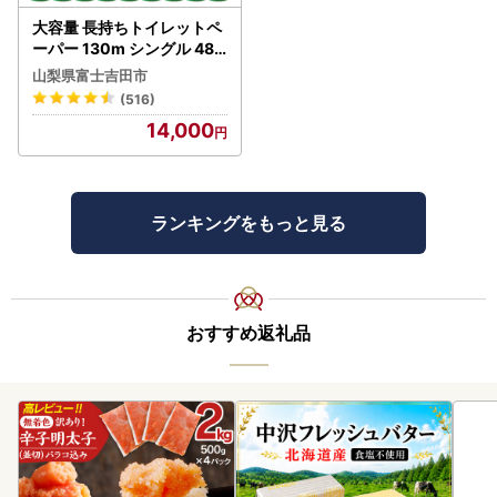
大容量 長持ちトイレットペ
ーパー 130m シングル 48R
芯なし 3倍巻 トイレット
山梨県富士吉田市
(516)
14,000
ランキングをもっと見る
おすすめ返礼品