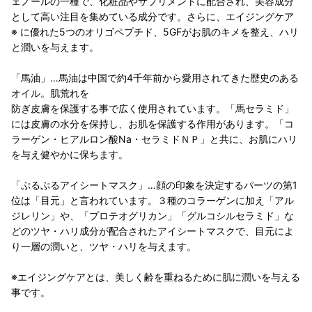
ェノールの一種で、化粧品やサプリメントに配合され、美容成分
として高い注目を集めている成分です。さらに、エイジングケア
※ に優れた5つのオリゴペプチド、5GFがお肌のキメを整え、ハリ
と潤いを与えます。
「馬油」…馬油は中国で約4千年前から愛用されてきた歴史のある
オイル。肌荒れを
防ぎ皮膚を保護する事で広く使用されています。「馬セラミド」
には皮膚の水分を保持し、お肌を保護する作用があります。「コ
ラーゲン・ヒアルロン酸Na・セラミドＮＰ」と共に、お肌にハリ
を与え健やかに保ちます。
「ぷるぷるアイシートマスク」…顔の印象を決定するパーツの第1
位は「目元」と言われています。３種のコラーゲンに加え「アル
ジレリン」や、「プロテオグリカン」「グルコシルセラミド」な
どのツヤ・ハリ成分が配合されたアイシートマスクで、目元によ
り一層の潤いと、ツヤ・ハリを与えます。
※エイジングケアとは、美しく齢を重ねるために肌に潤いを与える
事です。