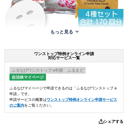
もっと見る
ワンストップ特例オンライン申請
対応サービス一覧
ふるなびワンストップ e申請
ふるまど
自治体マイページ
ふるなびマイページで申請できるのは「ふるなびワンストップ e
申請」です。
申請サービスの概要は
ワンストップ特例オンライン申請サービス
のご案内
をご覧ください。
シェアする