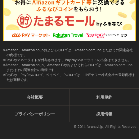
Amazon、Amazon.co.jpおよびそのロゴは、Amazon.com,Inc.またはその関連会社
の商標です。
PayPayマネーライトが付与されます。PayPayマネーライトの出金はできません。
Amazon、Amazon.co.jp、Amazon Payおよびそれらのロゴは、Amazon.com, Inc.
またはその関連会社の商標です。
PayPay、PayPayのロゴ、ペイペイ、Ｐのロゴは、LINEヤフー株式会社の登録商標ま
たは商標です。
会社概要
利用規約
プライバシーポリシー
採用情報
© 2014 furunavi.jp, All Rights Reserved.