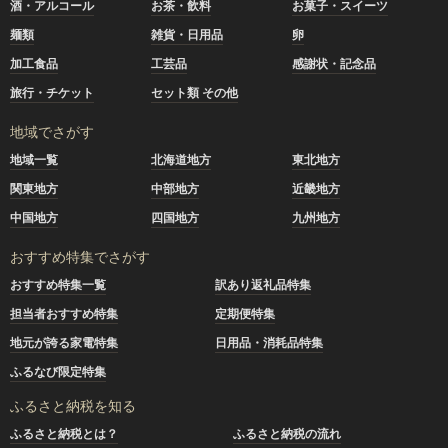
酒・アルコール
お茶・飲料
お菓子・スイーツ
麺類
雑貨・日用品
卵
加工食品
工芸品
感謝状・記念品
旅行・チケット
セット類 その他
地域でさがす
地域一覧
北海道地方
東北地方
関東地方
中部地方
近畿地方
中国地方
四国地方
九州地方
おすすめ特集でさがす
おすすめ特集一覧
訳あり返礼品特集
担当者おすすめ特集
定期便特集
地元が誇る家電特集
日用品・消耗品特集
ふるなび限定特集
ふるさと納税を知る
ふるさと納税とは？
ふるさと納税の流れ