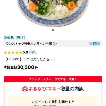
高知県（県庁）
ワンストップ特例オンライン申請
e
ま
自
5.0
(1件)
【D06001】うつぼのたたきセット
30,000
寄附金額
エントリー＋チャージでマネー増量！
増量の内訳
ログインして
条件を満たすと