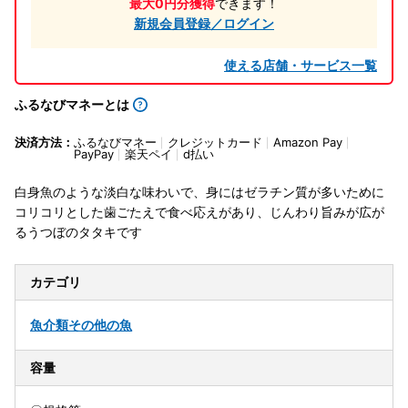
最大0円分獲得
できます！
新規会員登録／ログイン
使える店舗・サービス一覧
ふるなびマネーとは
決済方法：
ふるなびマネー
クレジットカード
Amazon Pay
PayPay
楽天ペイ
d払い
白身魚のような淡白な味わいで、身にはゼラチン質が多いために
コリコリとした歯ごたえで食べ応えがあり、じんわり旨みが広が
るうつぼのタタキです
カテゴリ
魚介類
その他の魚
容量