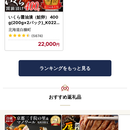
いくら醤油漬（鮭卵） 400
g(200g×2パック)_K022-
1676
北海道白糠町
(5674)
22,000
ランキングをもっと見る
おすすめ返礼品