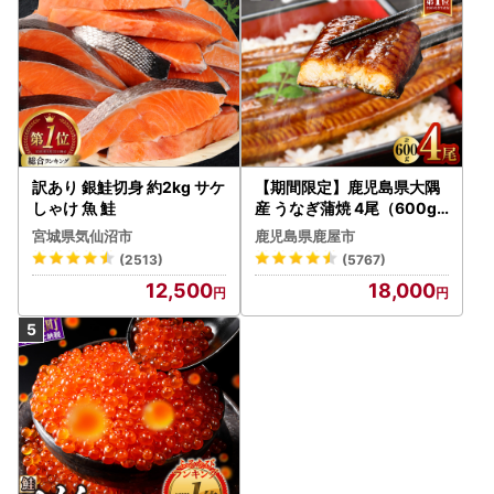
訳あり 銀鮭切身 約2kg サケ
【期間限定】鹿児島県大隅
しゃけ 魚 鮭
産 うなぎ蒲焼 4尾（600g
） KN007-004-04-cp18
宮城県気仙沼市
鹿児島県鹿屋市
うなぎ 鰻 魚 惣菜 総菜
(2513)
(5767)
12,500
18,000