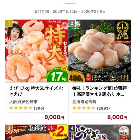
集計期間：2026年8月2日～2026年8月8日
えび 1.7kg 特大5Lサイズ む
御礼！ランキング第1位獲得
きえび
！高評価★4.9 訳あり ホタ
テ 400g（ほたて 帆立 貝柱
大阪府泉佐野市
北海道別海町
冷凍 ）
(396)
(2893)
9,000
8,000