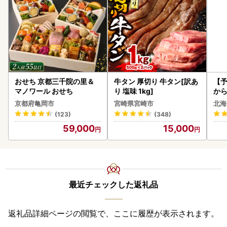
おせち 京都三千院の里＆
牛タン 厚切り 牛タン[訳あ
【予
マノワール おせち
り 塩味 1kg]
から
らい
京都府亀岡市
宮崎県宮崎市
北海
g 
(123)
(348)
)【
59,000
15,000
最近チェックした返礼品
返礼品詳細ページの閲覧で、ここに履歴が表示されます。