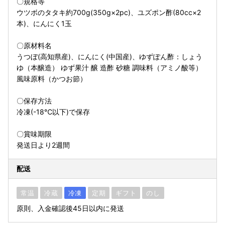
〇規格等
ウツボのタタキ約700g(350g×2pc)、ユズポン酢(80cc×2
本)、にんにく1玉
〇原材料名
うつぼ(高知県産)、にんにく(中国産)、ゆずぽん酢：しょう
ゆ（本醸造） ゆず果汁 醸 造酢 砂糖 調味料（アミノ酸等）
風味原料（かつお節）
〇保存方法
冷凍(-18℃以下)で保存
〇賞味期限
発送日より2週間
配送
常温
冷蔵
冷凍
定期
ギフト
のし
原則、入金確認後45日以内に発送