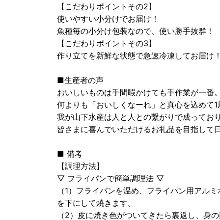
【こだわりポイントその2】
使いやすい小分けでお届け！
魚種毎の小分け包装なので、使い勝手抜群！
【こだわりポイントその3】
作り立てを新鮮な状態で急速冷凍してお届け
■生産者の声
おいしいものは手間暇かけても手作業が一番
何よりも「おいしくなーれ」と真心を込めて1
我が山下水産は人と人との繋がりで成ってお
皆さまに喜んでいただけるお礼品を目指して
■ 備考
【調理方法】
▽ フライパンで簡単調理法 ▽
（1）フライパンを温め、フライパン用アルミ
を下にして焼きます。
（2）皮に焼き色がついてきたら裏返し、身の