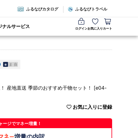
ふるなびカタログ
ふるなびトラベル
ジナルサービス
ログイン
お気に入り
カート
e
ま
自
！ 産地直送 季節のおすすめ干物セット！ [e04-
お気に入りに登録
ャージでマネー増量！
増量の内訳