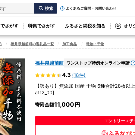
よくあるご質問・お問い合わせ
リでさがす
特集でさがす
ふるさと納税を知る
オリ
方
福井県越前町の返礼品一覧
加工食品
乾物・干物
福井県越前町
ワンストップ特例オンライン申請
4.3
(18件)
【訳あり】無添加 国産 干物 6種合計28枚以上
a112_00]
11,000
寄附金額
エントリー＋チ