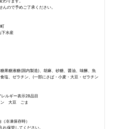
変わります。
せんので予めご了承ください。
前町
山下水産
糖果糖液糖(国内製造)、胡麻、砂糖、醤油、味醂、魚
食塩、ゼラチン、(一部にさば・小麦・大豆・ゼラチン
アレルギー表示28品目
チン 大豆 ごま
内（冷凍保存時）
入れ保管してください。