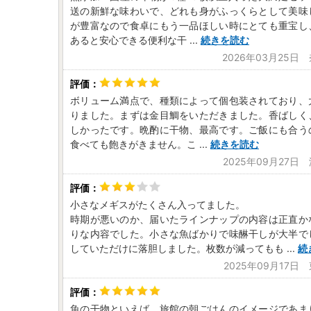
送の新鮮な味わいで、どれも身がふっくらとして美味
が豊富なので食卓にもう一品ほしい時にとても重宝し
あると安心できる便利な干
...
続きを読む
2026年03月25日
ボリューム満点で、種類によって個包装されており、
りました。まずは金目鯛をいただきました。香ばしく
しかったです。晩酌に干物、最高です。ご飯にも合う
食べても飽きがきません。こ
...
続きを読む
2025年09月27日
小さなメギスがたくさん入ってました。
時期が悪いのか、届いたラインナップの内容は正直か
りな内容でした。小さな魚ばかりで味醂干しが大半で
していただけに落胆しました。枚数が減ってもも
...
続
2025年09月17日
魚の干物といえば、旅館の朝ごはんのイメージであま