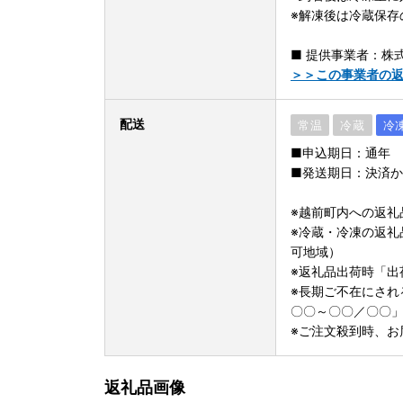
※解凍後は冷蔵保存
■ 提供事業者：株
＞＞この事業者の
配送
常温
冷蔵
冷
■申込期日：通年
■発送期日：決済か
※越前町内への返礼
※冷蔵・冷凍の返礼
可地域）
※返礼品出荷時「出
※長期ご不在にされ
〇〇～〇〇／〇〇
※ご注文殺到時、お
返礼品画像