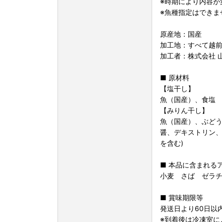
※時期により内容が
※魚種指定はできま
原産地：国産
加工地：すべて越
加工者：株式会社 
■ 原材料
【塩干し】
魚（国産）、食塩
【みりん干し】
魚（国産）、ぶどう
醤、デキストリン、
を含む)
■ 本品に含まれる
小麦 さば ゼラ
■ 賞味期限等
発送日より60日以
※到着後は冷凍室に