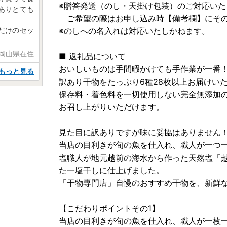
※贈答発送（のし・天掛け包装）のご対応いた
ありとても
ご希望の際はお申し込み時【備考欄】にその
※のしへの名入れは対応いたしかねます。
だけのセッ
 岡山県在住
■ 返礼品について
おいしいものは手間暇かけても手作業が一番
もっと見る
訳あり干物をたっぷり6種28枚以上お届けい
保存料・着色料を一切使用しない完全無添加
お召し上がりいただけます。
見た目に訳ありですが味に妥協はありません
当店の目利きが旬の魚を仕入れ、職人が一つ
塩職人が地元越前の海水から作った天然塩「
た一塩干しに仕上げました。
「干物専門店」自慢のおすすめ干物を、新鮮
【こだわりポイントその1】
当店の目利きが旬の魚を仕入れ、職人が一枚