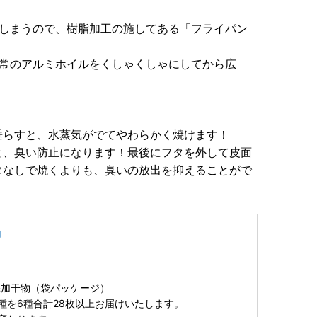
てしまうので、樹脂加工の施してある「フライパン
通常のアルミホイルをくしゃくしゃにしてから広
垂らすと、水蒸気がでてやわらかく焼けます！
と、臭い防止になります！最後にフタを外して皮面
タなしで焼くよりも、臭いの放出を抑えることがで
！
物
添加干物（袋パッケージ）
種を6種合計28枚以上お届けいたします。