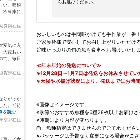
らお選びください。
しい。種類
、冷凍庫に
 奈良県在住
おいしいものは手間暇かけても手作業が一番
ご家族皆様で安心してお召し上がりいただけ
大変気に入
旨味たっぷりの旬の魚を食卓へお届けいたし
、大変おい
ので、毎日
≪年末年始の発送について≫
※12月28日～1月7日は発送をお休みさせて
 滋賀県在住
※天候や水揚げ状況により、発送までにお時
なりがっか
※画像はイメージです。
した。期待
※季節のおすすめ魚種を6種28枚以上お届け
きを読む
※時期により内容が変わります。
 東京都在住
尚、魚種指定はできませんのでご了承くださ
※パッケージは予告なく変更になる場合がござ
り買って食