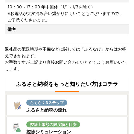
※「組み立て不要」の記載がないものは、お客様組み立てと
10：00～17：00 年中無休（1/1～1/3を除く）
なっております。（工具は入っておりません）
※お電話が大変混み合い繋がりにくいこともございますので、
※メーカー保証は、アイリスオーヤマの規定に準じます。
ご了承くださいませ。
（詳細はアイリスオーヤマ公式HP内「お客様サポート・お
備考
問合せ」で検索ください）
※ふるさと納税では領収証がございませんので、寄附受領証
明書を保管ください。
返礼品の配送時期や不備などに関しては「ふるなび」からはお答
※保証期間の開始日は、返礼品のお届け日から対象といたし
えできかねます。
ます。
お手数ですが上記より直接お問い合わせいただくようお願いいた
※保証適用外品もありますことご承知おきください。
します。
※未開封・未使用であっても、メーカー保証の期間は変わり
ません
ふるさと納税をもっと知りたい方はコチラ
保証期間内に故障や不具合が生じた場合は、保証規定にした
がって修理や交換等の方法でご対応となりますので、アイリ
スオーヤマ公式HP内「お客様サポート・お問合せ」或いは
らくらく3ステップ
同梱されている保証書に記載の連絡先までお問い合わせくだ
ふるさと納税の流れ
さい。
～問い合わせについて～
控除上限額の限度額と目安
控除シミュレーション