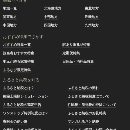
地域でさがす
地域一覧
北海道地方
東北地方
関東地方
中部地方
近畿地方
中国地方
四国地方
九州地方
おすすめ特集でさがす
おすすめ特集一覧
訳あり返礼品特集
担当者おすすめ特集
定期便特集
地元が誇る家電特集
日用品・消耗品特集
ふるなび限定特集
ふるさと納税を知る
ふるさと納税とは？
ふるさと納税の流れ
控除上限額シミュレーション
ふるさと納税制度について
ふるさと納税の確定申告
住民税・所得税の控除について
ワンストップ特例制度とは？
ふるさと納税のお礼特典
寄附金の使い道
マンガふるさと納税
企業版ふるさと納税とは
よくあるご質問・お問い合わせ