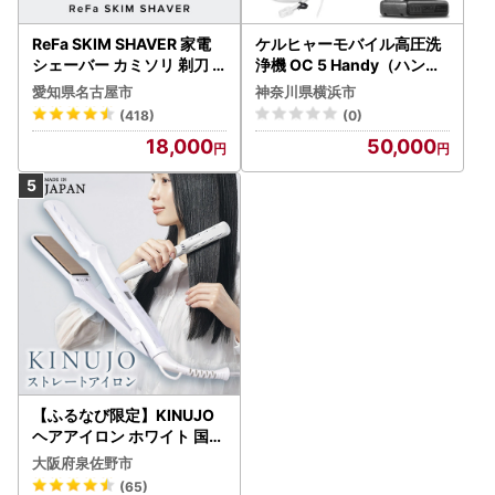
ReFa SKIM SHAVER 家電
ケルヒャーモバイル高圧洗
シェーバー カミソリ 剃刀
浄機 OC 5 Handy（ハンデ
シェーバー
ィジェット） APV0006
愛知県名古屋市
神奈川県横浜市
(418)
(0)
18,000
50,000
【ふるなび限定】KINUJO
ヘアアイロン ホワイト 国内
製造 FN-Limited-PR
大阪府泉佐野市
(65)