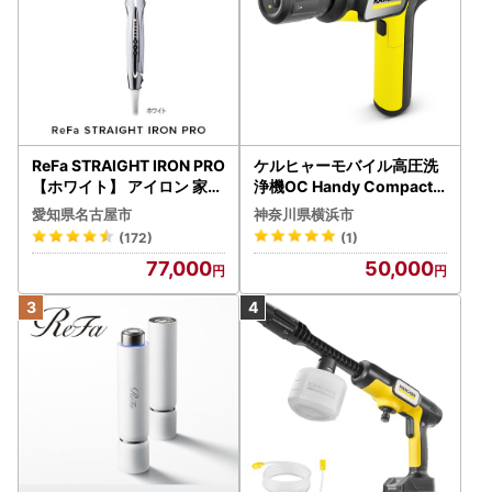
ReFa STRAIGHT IRON PRO
ケルヒャーモバイル高圧洗
【ホワイト】 アイロン 家電
浄機OC Handy Compact
美容 リファ アイロン
（ハンディエア） APV000
愛知県名古屋市
神奈川県横浜市
7
(172)
(1)
77,000
50,000