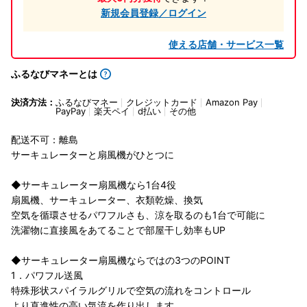
新規会員登録／ログイン
使える店舗・サービス一覧
ふるなびマネーとは
決済方法：
ふるなびマネー
クレジットカード
Amazon Pay
PayPay
楽天ペイ
d払い
その他
配送不可：離島
サーキュレーターと扇風機がひとつに
◆サーキュレーター扇風機なら1台4役
扇風機、サーキュレーター、衣類乾燥、換気
空気を循環させるパワフルさも、涼を取るのも1台で可能に
洗濯物に直接風をあてることで部屋干し効率もUP
◆サーキュレーター扇風機ならではの3つのPOINT
1．パワフル送風
特殊形状スパイラルグリルで空気の流れをコントロール
より直進性の高い気流を作り出します