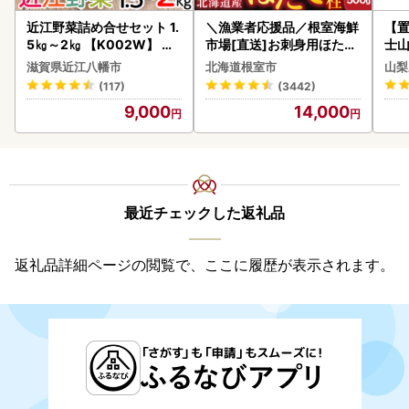
近江野菜詰め合せセット 1.
＼漁業者応援品／根室海鮮
【置
5㎏～2㎏ 【K002W】 野
市場[直送]お刺身用ほたて
士山
菜 旬 新鮮
貝柱500g A-28002
BK1
滋賀県近江八幡市
北海道根室市
山梨
(117)
(3442)
9,000
14,000
最近チェックした返礼品
返礼品詳細ページの閲覧で、ここに履歴が表示されます。