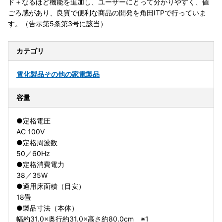
ド＋なるほど機能を追加し、ユーザーにとって分かりやすく、値
ごろ感があり、良質で便利な商品の開発を角田ITPで行っていま
す。（告示第5条第3号に該当）
カテゴリ
電化製品
その他の家電製品
容量
●定格電圧
AC 100V
●定格周波数
50／60Hz
●定格消費電力
38／35W
●適用床面積（目安）
18畳
●製品寸法（本体）
幅約31.0×奥行約31.0×高さ約80.0cm ※1