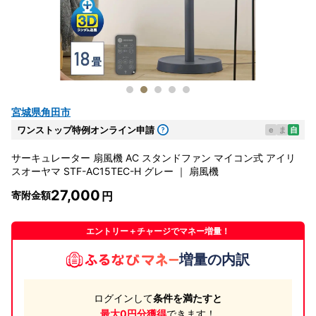
宮城県角田市
ワンストップ特例オンライン申請
e
ま
自
サーキュレーター 扇風機 AC スタンドファン マイコン式 アイリ
スオーヤマ STF-AC15TEC-H グレー ｜ 扇風機
27,000
寄附金額
エントリー＋チャージでマネー増量！
増量の内訳
ログインして
条件を満たすと
最大0円分獲得
できます！