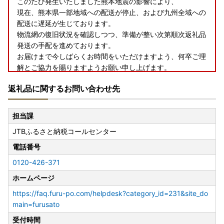
このたび発生いたしました熊本地震の影響により、
現在、熊本県一部地域への配送が停止、および九州全域への
配送に遅延が生じております。
物流網の復旧状況を確認しつつ、準備が整い次第順次返礼品
発送の手配を進めております。
お届けまで今しばらくお時間をいただけますよう、何卒ご理
解とご協力を賜りますようお願い申し上げます。
返礼品に関するお問い合わせ先
◆お礼の品配送について◆
担当課
早期納品や納期日指定、数か月先の納品希望等のご要望はお
JTBふるさと納税コールセンター
受けできません。
お届けまでに２～４か月かかる場合がございます。
電話番号
※配送に関するお問い合わせ（ご不在日や長期不在のご予定
0120-426-371
がある場合）は、ご寄附後に下記問い合わせフォームまたは
JTBふるさと納税コールセンターまでお電話にてご連絡いた
ホームページ
だけますようお願いいたします。
https://faq.furu-po.com/helpdesk?category_id=231&site_do
（ご希望にそえない場合はご了承くださいませ）
main=furusato
受付時間
◆アイリスオーヤマ製品について◆