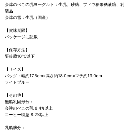
会津のべこの乳ヨーグルト：生乳、砂糖、ブドウ糖果糖液糖、乳
製品
会津の雪：生乳（国産）
【賞味期限】
パッケージに記載
【保存方法】
要冷蔵10℃以下
【サイズ】
バッグ：幅約17.5cm×高さ約18.0cm×マチ約13.0cm
ライトブルー
【その他】
無脂乳固形分：
会津のべこの乳 8.4%以上
コーヒー特急 8.2%以上
乳脂肪分：