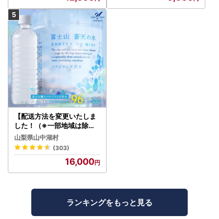
【配送方法を変更いたしま
した！（※一部地域は除く
）】＜ラベルレス＞富士山
山梨県山中湖村
蒼天の水 500ml×96本（４
(303)
ケース）YC001
16,000
ランキングをもっと見る