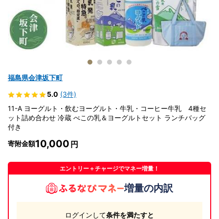
福島県会津坂下町
5.0
(3件)
11-A ヨーグルト・飲むヨーグルト・牛乳・コーヒー牛乳 4種セ
ット詰め合わせ 冷蔵 べこの乳＆ヨーグルトセット ランチバッグ
付き
10,000
寄附金額
エントリー＋チャージでマネー増量！
増量の内訳
ログインして
条件を満たすと