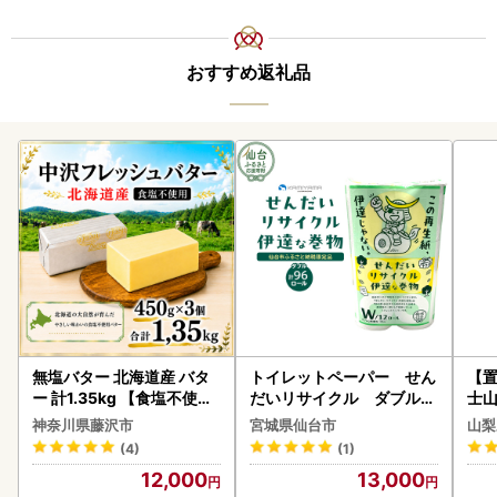
おすすめ返礼品
無塩バター 北海道産 バタ
トイレットペーパー せん
【置
ー 計1.35kg 【食塩不使用
だいリサイクル ダブル9
士山
】
6ロール｜トイレット
180
神奈川県藤沢市
宮城県仙台市
山梨
(4)
(1)
12,000
13,000