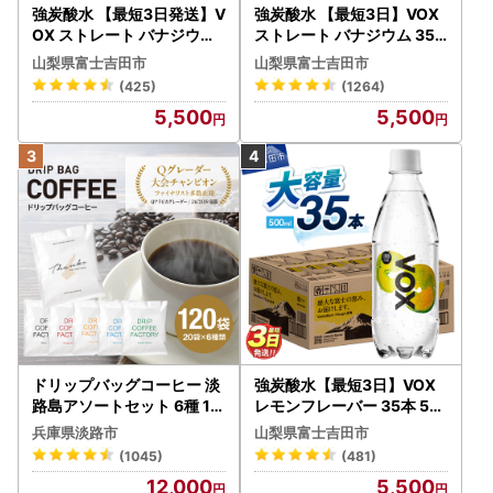
強炭酸水 【最短3日発送】V
強炭酸水 【最短3日】VOX
OX ストレート バナジウム
ストレート バナジウム 35
強炭酸水 35本 500ml ラベ
本 500ml 【富士吉田市限
山梨県富士吉田市
山梨県富士吉田市
ルレス【富士吉田市限定カ
定カートン】炭酸
(425)
(1264)
ートン】 炭酸
5,500
5,500
ドリップバッグコーヒー 淡
強炭酸水【最短3日】VOX
路島アソートセット 6種 12
レモンフレーバー 35本 50
0袋 飲み比べ コーヒー
0ml 【富士吉田市限定カー
兵庫県淡路市
山梨県富士吉田市
トン】炭酸
(1045)
(481)
12,000
5,500