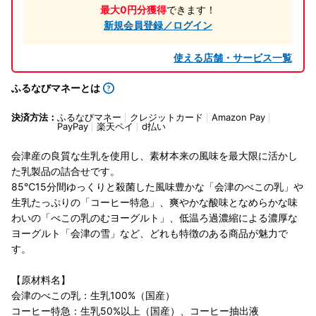
最大0円分獲得
できます！
新規会員登録／ログイン
使える店舗・サービス一覧
ふるなびマネーとは
決済方法：
ふるなびマネー
クレジットカード
Amazon Pay
PayPay
楽天ペイ
d払い
会津産の良質な生乳を使用し、素材本来の風味を最大限に活かし
た乳製品の詰合せです。
85℃15分間ゆっくりと殺菌した風味豊かな「会津のべこの乳」や
生乳たっぷりの「コーヒー特急」、爽やかな酸味となめらかな味
わいの「べこの乳のむヨーグルト」、低温ろ過濃縮による濃厚な
ヨーグルト「会津の雪」など、どれも特徴のある商品が魅力で
す。
【原材料名】
会津のべこの乳：生乳100%（国産）
コーヒー特急：生乳50%以上（国産）、コーヒー抽出液