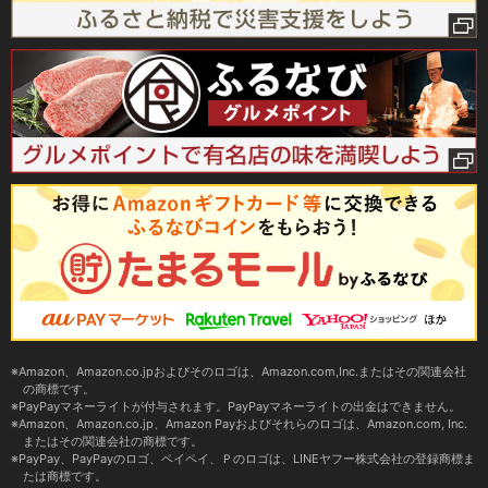
Amazon、Amazon.co.jpおよびそのロゴは、Amazon.com,Inc.またはその関連会社
の商標です。
PayPayマネーライトが付与されます。PayPayマネーライトの出金はできません。
Amazon、Amazon.co.jp、Amazon Payおよびそれらのロゴは、Amazon.com, Inc.
またはその関連会社の商標です。
PayPay、PayPayのロゴ、ペイペイ、Ｐのロゴは、LINEヤフー株式会社の登録商標ま
たは商標です。