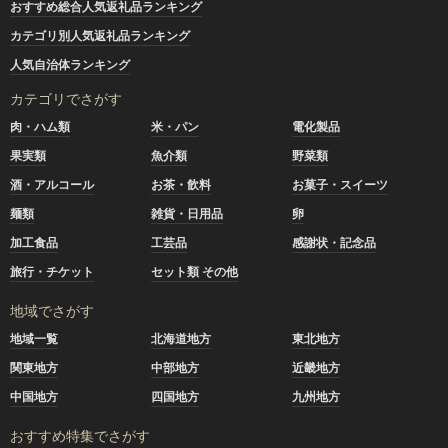
おすすめ総合人気返礼品ランキング
カテゴリ別人気返礼品ランキング
人気自治体ランキング
カテゴリでさがす
肉・ハム類
米・パン
電化製品
果実類
魚介類
野菜類
酒・アルコール
お茶・飲料
お菓子・スイーツ
麺類
雑貨・日用品
卵
加工食品
工芸品
感謝状・記念品
旅行・チケット
セット類 その他
地域でさがす
地域一覧
北海道地方
東北地方
関東地方
中部地方
近畿地方
中国地方
四国地方
九州地方
おすすめ特集でさがす