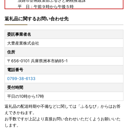
淡路市企画政策部ふるさと納税推進課
平 日：午前９時から午後５時
電 話：0799-64-2534 ＦＡＸ：0799-64-2531
返礼品に関するお問い合わせ先
メール：awaji_furusato@city.awaji.lg.jp
委託事業者名
【淡路市夢と未来へのふるさと寄附金の活用報告について】
大豊産業株式会社
令和６年度に淡路市夢と未来へのふるさと寄付金を活用して
実施した事業について、ご報告いたします。
住所
詳細は下記をご確認ください。
〒656-0101
兵庫県洲本市納85-1
https://www.city.awaji.lg.jp/uploaded/life/52844_17501
1_misc.pdf
電話番号
0799-38-6133
受付時間
平日の10時から17時
返礼品の配送時期や不備などに関しては「ふるなび」からはお答
えできかねます。
お手数ですが上記より直接お問い合わせいただくようお願いいた
します。