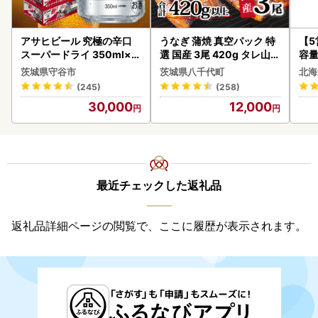
アサヒビール 究極の辛口
うなぎ 蒲焼 真空パック 特
【
スーパードライ 350ml×4
選 国産 3尾 420g タレ山椒
容量
8本 ビール
付き うな重 ひつまぶし 訳
あ
茨城県守谷市
茨城県八千代町
北海
あり 茨城 ウナギ 鰻 個包装
ーグ
(245)
(258)
人気 美味しい 小分け 八千
05
30,000
12,000
代町
最近チェックした返礼品
返礼品詳細ページの閲覧で、ここに履歴が表示されます。