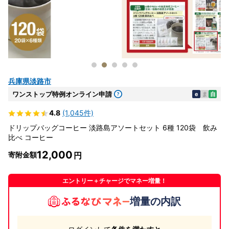
兵庫県淡路市
ワンストップ特例オンライン申請
e
ま
自
4.8
(1,045件)
ドリップバッグコーヒー 淡路島アソートセット 6種 120袋 飲み
比べ コーヒー
12,000
寄附金額
エントリー＋チャージでマネー増量！
増量の内訳