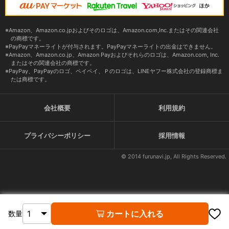
Amazon、Amazon.co.jpおよびそのロゴは、Amazon.com,Inc.またはその関連会社
の商標です。
PayPayマネーライトが付与されます。PayPayマネーライトの出金はできません。
Amazon、Amazon.co.jp、Amazon Payおよびそれらのロゴは、Amazon.com, Inc.
またはその関連会社の商標です。
PayPay、PayPayのロゴ、ペイペイ、Ｐのロゴは、LINEヤフー株式会社の登録商標ま
たは商標です。
会社概要
利用規約
プライバシーポリシー
採用情報
© 2014 furunavi.jp, All Rights Reserved.
カートに入れる
数量