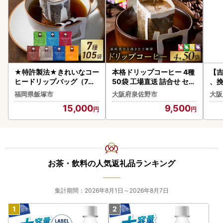
★特許製法★きれいなコー
本格ドリップコーヒー 4種
【
ヒードリップバッグ（7種
50袋 工場直送 詰合せ セッ
、挽
・105袋）【A5-456】
ト コーヒー
ヒー
福岡県飯塚市
大阪府泉佐野市
大阪
】
15,000
9,500
お茶・飲料の人気返礼品ランキング
集計期間：2026年8月1日～2026年8月7日