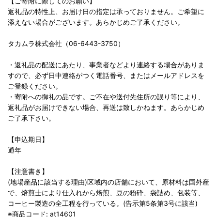
【ご寄附に際してのお願い】
返礼品の特性上、お届け日の指定は承っておりません。ご希望に
添えない場合がございます。あらかじめご了承ください。
タカムラ株式会社（06-6443-3750）
・返礼品の配送にあたり、事業者などより連絡する場合がありま
すので、必ず日中連絡がつく電話番号、またはメールアドレスを
ご登録ください。
・寄附への御礼の品です。ご不在や送付先住所の誤り等により、
返礼品がお届けできない場合、再送は致しかねます。あらかじめ
ご了承下さい。
【申込期日】
通年
【注意書き】
(地場産品に該当する理由)区域内の店舗において、原材料は国外産
で、焙煎士により仕入れから焙煎、豆の粉砕、袋詰め、包装等、
コーヒー製造の全工程を行っている。(告示第5条第3号に該当)
※商品コード: at14601