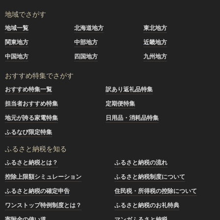
地域でさがす
地域一覧
北海道地方
東北地方
関東地方
中部地方
近畿地方
中国地方
四国地方
九州地方
おすすめ特集でさがす
おすすめ特集一覧
訳あり返礼品特集
担当者おすすめ特集
定期便特集
地元が誇る家電特集
日用品・消耗品特集
ふるなび限定特集
ふるさと納税を知る
ふるさと納税とは？
ふるさと納税の流れ
控除上限額シミュレーション
ふるさと納税制度について
ふるさと納税の確定申告
住民税・所得税の控除について
ワンストップ特例制度とは？
ふるさと納税のお礼特典
寄附金の使い道
マンガふるさと納税