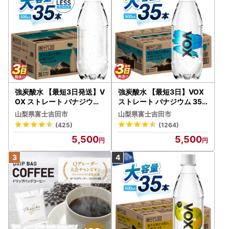
強炭酸水 【最短3日発送】V
強炭酸水 【最短3日】VOX
OX ストレート バナジウム
ストレート バナジウム 35
強炭酸水 35本 500ml ラベ
本 500ml 【富士吉田市限
山梨県富士吉田市
山梨県富士吉田市
ルレス【富士吉田市限定カ
定カートン】炭酸
(425)
(1264)
ートン】 炭酸
5,500
5,500