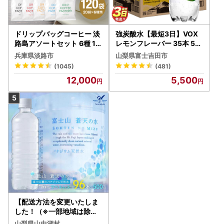
ドリップバッグコーヒー 淡
強炭酸水【最短3日】VOX
路島アソートセット 6種 12
レモンフレーバー 35本 50
0袋 飲み比べ コーヒー
0ml 【富士吉田市限定カー
兵庫県淡路市
山梨県富士吉田市
トン】炭酸
(1045)
(481)
12,000
5,500
【配送方法を変更いたしま
した！（※一部地域は除く
）】＜ラベルレス＞富士山
山梨県山中湖村