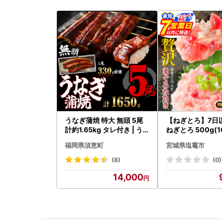
うなぎ蒲焼 特大 無頭 5尾
【ねぎとろ】7日
計約1.65kg タレ付き | う
ねぎとろ 500g(1
なぎ蒲焼
福岡県須恵町
宮城県塩竈市
(8)
(0)
14,000