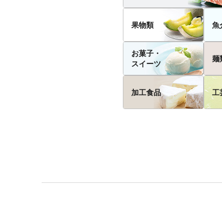
果物類
魚
お菓子・
麺
スイーツ
加工食品
工