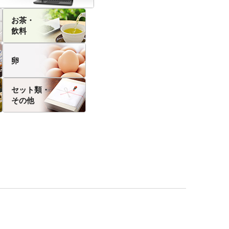
お茶・
飲料
卵
セット類・
その他