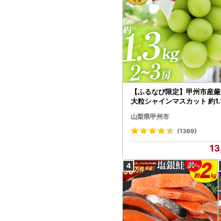
【ふるなび限定】甲州市産厳
大粒シャインマスカット 約1.3
～3房【2026年発送】（MG）
山梨県甲州市
472 FN-Limited-VO シャ
カット フルーツ
(1369)
13