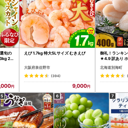
選旬の
えび 1.7kg 特大5Lサイズ むきえび
御礼！ランキン
kg 2
★4.9 訳あり 
B12-
帆立 貝柱 冷凍 
大阪府泉佐野市
北海道別海町
インマス
(394)
,000
9,000