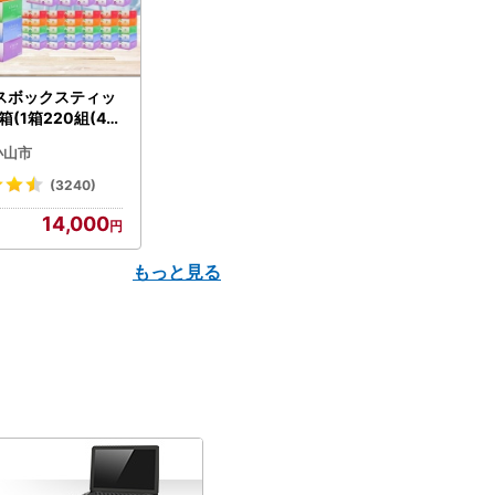
スボックスティッ
箱(1箱220組(44
(5個入り×12セッ
小山市
配送不可地域：離島
】【1256759】
(3240)
14,000
もっと見る