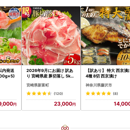
以内発送
2026年9月にお届け 訳あ
【訳あり】 特大 西京漬
00g×5)
り 宮崎県産 豚切落し 5kg
4種 8切 西京漬け
C325-2506-2609
宮崎県新富町
神奈川県藤沢市
(120)
(8)
9,000
23,000
14,00