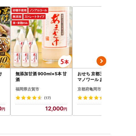
け
無添加甘酒 900ml×5本 甘
おせち 京都三千院の里＆
酒
マノワール おせち
福岡県古賀市
京都府亀岡市
(17)
(123)
0
12,000
59,000