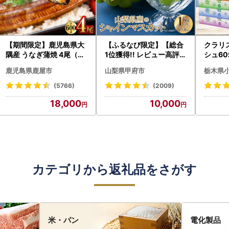
【期間限定】鹿児島県大
【ふるなび限定】【総合
クラリ
隅産 うなぎ蒲焼 4尾（60
1位獲得!! レビュー高評価
シュ60
0g） KN007-004-04-
★】〈2026年度配送分
0枚))
鹿児島県鹿屋市
山梨県甲府市
栃木県
cp18 うなぎ 鰻 魚 惣菜 総
〉山梨県産 シャインマス
ト)【
菜
カット 2～3房（1.0kg以
・沖縄県
(5766)
(2009)
上）シャイン フルーツ F
18,000
10,000
N-Limited-SP
カテゴリから返礼品をさがす
米・パン
電化製品