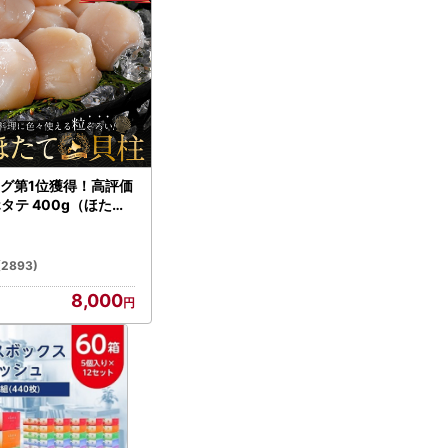
グ第1位獲得！高評価
ホタテ 400g（ほたて
）
(2893)
8,000