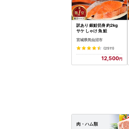
訳あり 銀鮭切身 約2kg
サケ しゃけ 魚 鮭
宮城県気仙沼市
(2511)
12,500
肉・
ハム類