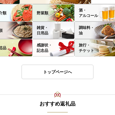
酒・
介類
野菜類
アルコール
雑貨・
調味料・
類
日用品
油
感謝状・
旅行・
芸品
記念品
チケット
トップページへ
おすすめ返礼品