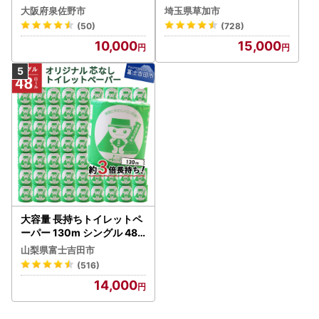
ック 4ロール×6P
大阪府泉佐野市
埼玉県草加市
(50)
(728)
10,000
15,000
大容量 長持ちトイレットペ
ーパー 130m シングル 48R
芯なし 3倍巻 トイレット
山梨県富士吉田市
(516)
14,000