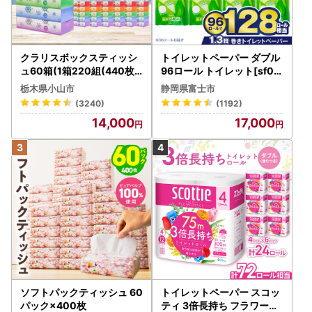
クラリスボックスティッシ
トイレットペーパー ダブル
ュ60箱(1箱220組(440枚))
96ロール トイレット[sf00
(5個入り×12セット)【配送
1-012]
栃木県小山市
静岡県富士市
不可地域：離島・沖縄県】
(3240)
(1192)
【1256759】
14,000
17,000
ソフトパックティッシュ 60
トイレットペーパー スコッ
パック×400枚
ティ 3倍長持ち フラワーパ