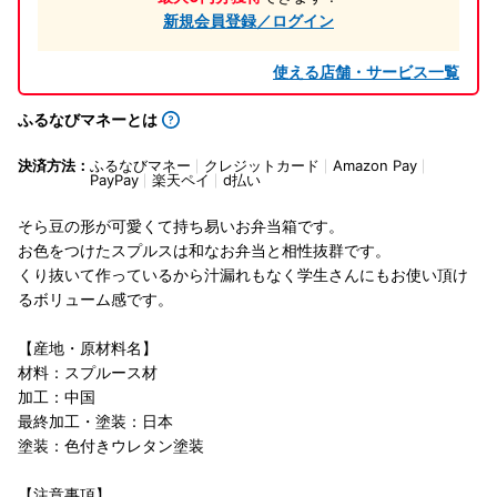
新規会員登録／ログイン
使える店舗・サービス一覧
ふるなびマネーとは
決済方法：
ふるなびマネー
クレジットカード
Amazon Pay
PayPay
楽天ペイ
d払い
そら豆の形が可愛くて持ち易いお弁当箱です。
お色をつけたスプルスは和なお弁当と相性抜群です。
くり抜いて作っているから汁漏れもなく学生さんにもお使い頂け
るボリューム感です。
【産地・原材料名】
材料：スプルース材
加工：中国
最終加工・塗装：日本
塗装：色付きウレタン塗装
【注意事項】