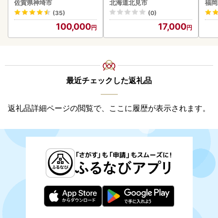
佐賀県神埼市
北海道北見市
福岡
くら 醤油漬け パック 北海
(35)
(0)
道産 ふるさと納税 秋鮭 )【
100,000
17,000
233-0002】
最近チェックした返礼品
返礼品詳細ページの閲覧で、ここに履歴が表示されます。