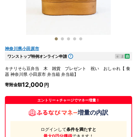
神奈川県小田原市
ワンストップ特例オンライン申請
e
ま
自
キナリそら豆弁当 木 雑貨 プレゼント 祝い おしゃれ【 食
器 神奈川県 小田原市 弁当箱 弁当箱】
12,000
寄附金額
エントリー＋チャージでマネー増量！
増量の内訳
ログインして
条件を満たすと
最大0円分獲得
できます！