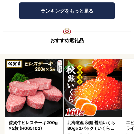
ランキングをもっと見る
おすすめ返礼品
佐賀牛ヒレステーキ200g
北海道産 秋鮭 醤油いくら
エビ
×5枚 (H065102)
80g×2パック ( いくら イ
ラ
クラ 魚卵 鮭 サケ さけ 鮭い