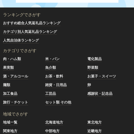
ランキングでさがす
おすすめ総合人気返礼品ランキング
カテゴリ別人気返礼品ランキング
人気自治体ランキング
カテゴリでさがす
肉・ハム類
米・パン
電化製品
果実類
魚介類
野菜類
酒・アルコール
お茶・飲料
お菓子・スイーツ
麺類
雑貨・日用品
卵
加工食品
工芸品
感謝状・記念品
旅行・チケット
セット類 その他
地域でさがす
地域一覧
北海道地方
東北地方
関東地方
中部地方
近畿地方