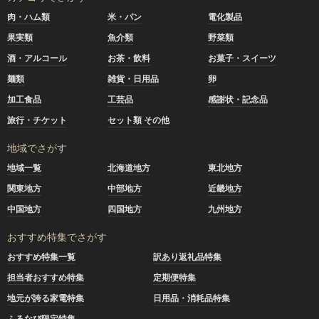
肉・ハム類
米・パン
電化製品
果実類
魚介類
野菜類
酒・アルコール
お茶・飲料
お菓子・スイーツ
麺類
雑貨・日用品
卵
加工食品
工芸品
感謝状・記念品
旅行・チケット
セット類 その他
地域でさがす
地域一覧
北海道地方
東北地方
関東地方
中部地方
近畿地方
中国地方
四国地方
九州地方
おすすめ特集でさがす
おすすめ特集一覧
訳あり返礼品特集
担当者おすすめ特集
定期便特集
地元が誇る家電特集
日用品・消耗品特集
ふるなび限定特集