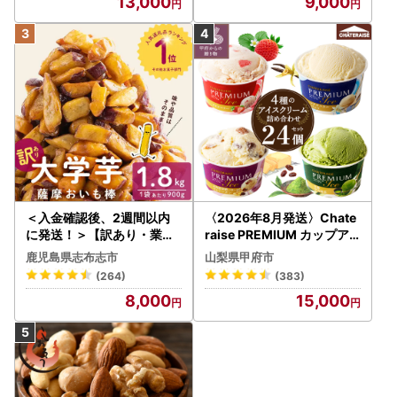
13,000
9,000
＜入金確認後、2週間以内
〈2026年8月発送〉Chate
に発送！＞【訳あり・業務
raise PREMIUM カップア
用】薩摩おいも棒セット 計
イス 詰合せ 4種 24個 アイ
鹿児島県志布志市
山梨県甲府市
1.8kg(900g×2袋) p8-142
ス
(264)
(383)
-2w
8,000
15,000