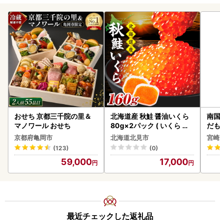
おせち 京都三千院の里＆
北海道産 秋鮭 醤油いくら
南国
マノワール おせち
80g×2パック ( いくら イ
だも
クラ 魚卵 鮭 サケ さけ 鮭い
ス【
京都府亀岡市
北海道北見市
宮崎
くら 醤油漬け パック 北海
(123)
(0)
道産 ふるさと納税 秋鮭 )【
59,000
17,000
233-0002】
最近チェックした返礼品