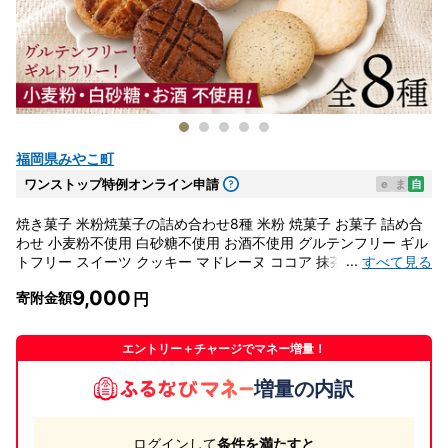
福岡県みやこ町
ワンストップ特例オンライン申請
e
ま
自
焼き菓子 米粉焼菓子の詰め合わせ8種 米粉 焼菓子 お菓子 詰め合
わせ 小麦粉不使用 白砂糖不使用 お酒不使用 グルテンフリー ギル
...
すべて見る
トフリー スイーツ クッキー マドレーヌ ココア 抹茶 グルメ お取
り寄せ
9,000
寄附金額
エントリー＋チャージでマネー増量！
増量の内訳
ログインして
条件を満たすと