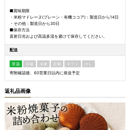
■賞味期限
・米粉マドレーヌ(プレーン・有機ココア)：製造日から14日
・その他：製造日から30日
■保存方法
直射日光および高温多湿を避けて保存してください。
配送
常温
冷蔵
冷凍
定期
ギフト
のし
寄附確認後、60営業日以内に発送予定
返礼品画像