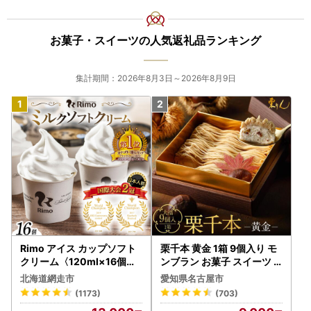
お菓子・スイーツの人気返礼品ランキング
集計期間：2026年8月3日～2026年8月9日
Rimo アイス カップソフト
栗千本 黄金 1箱 9個入り モ
クリーム〈120ml×16個〉
ンブラン お菓子 スイーツ
ABA002 | アイス
デザート モンブラン 人気
北海道網走市
愛知県名古屋市
(1173)
(703)