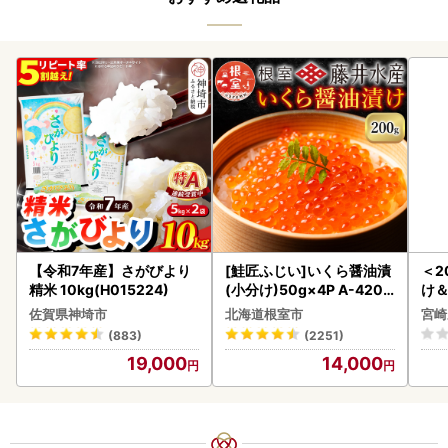
【令和7年産】さがびより
[鮭匠ふじい]いくら醤油漬
＜2
精米 10kg(H015224)
(小分け)50g×4P A-4209
け
5
もも
佐賀県神埼市
北海道根室市
宮崎
-00
(883)
(2251)
19,000
14,000