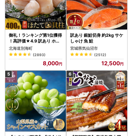
御礼！ランキング第1位獲得
訳あり 銀鮭切身 約2kg サケ
！高評価★4.9 訳あり ホタ
しゃけ 魚 鮭
テ 400g（ほたて 帆立 貝柱
北海道別海町
宮城県気仙沼市
冷凍 ）
(2893)
(2512)
8,000
12,500