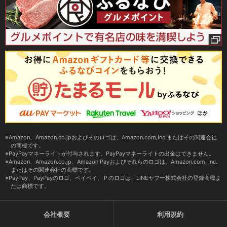
Amazon、Amazon.co.jpおよびそのロゴは、Amazon.com,Inc.またはその関連会社
の商標です。
PayPayマネーライトが付与されます。PayPayマネーライトの出金はできません。
Amazon、Amazon.co.jp、Amazon Payおよびそれらのロゴは、Amazon.com, Inc.
またはその関連会社の商標です。
PayPay、PayPayのロゴ、ペイペイ、Ｐのロゴは、LINEヤフー株式会社の登録商標ま
たは商標です。
会社概要
利用規約