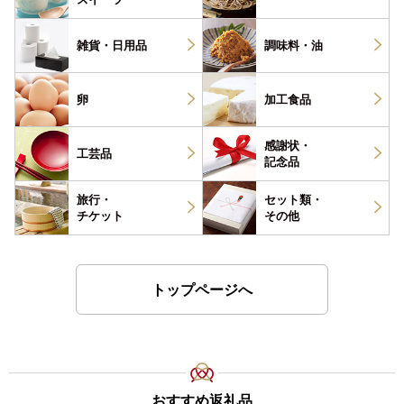
雑貨・
日用品
調味料・
油
卵
加工食品
感謝状・
工芸品
記念品
旅行・
セット類・
チケット
その他
トップページへ
おすすめ返礼品