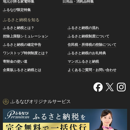
地元が誇る家電特集
日用品・消耗品特集
ふるなび限定特集
ふるさと納税を知る
ふるさと納税とは？
ふるさと納税の流れ
控除上限額シミュレーション
ふるさと納税制度について
ふるさと納税の確定申告
住民税・所得税の控除について
ワンストップ特例制度とは？
ふるさと納税のお礼特典
寄附金の使い道
マンガふるさと納税
企業版ふるさと納税とは
よくあるご質問・お問い合わせ
ふるなびオリジナルサービス