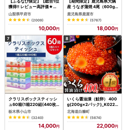
【ふるなび限定】【総合1位
【期間限定】鹿児島県大隅
獲得!! レビュー高評価★】
産 うなぎ蒲焼 4尾（600g
〈2026年度配送分〉山梨
） KN007-004-04-cp18
山梨県甲府市
鹿児島県鹿屋市
県産 シャインマスカット 2
うなぎ 鰻 魚 惣菜 総菜
(2009)
(5767)
～3房（1.0kg以上）シャイ
10,000
18,000
ン フルーツ FN-Limited-S
P
クラリスボックスティッシ
いくら醤油漬（鮭卵） 400
ュ60箱(1箱220組(440枚))
g(200g×2パック)_K022-
(5個入り×12セット)【配送
1676
栃木県小山市
北海道白糠町
不可地域：離島・沖縄県】
(3240)
(5674)
【1256759】
14,000
22,000