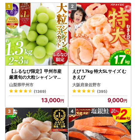
【ふるなび限定】甲州市産
えび 1.7kg 特大5Lサイズ む
厳選旬の大粒シャインマス
きえび
カット 約1.3kg 2～3房【2
山梨県甲州市
大阪府泉佐野市
026年発送】（MG）B12-
(1369)
(395)
472 FN-Limited-VO シャ
13,000
9,000
インマスカット フルーツ