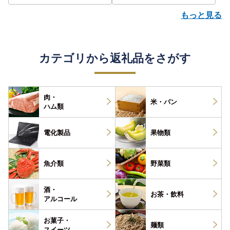
もっと見る
カテゴリから返礼品をさがす
肉・
米・パン
ハム類
電化製品
果物類
魚介類
野菜類
酒・
お茶・
飲料
アルコール
お菓子・
麺類
スイーツ