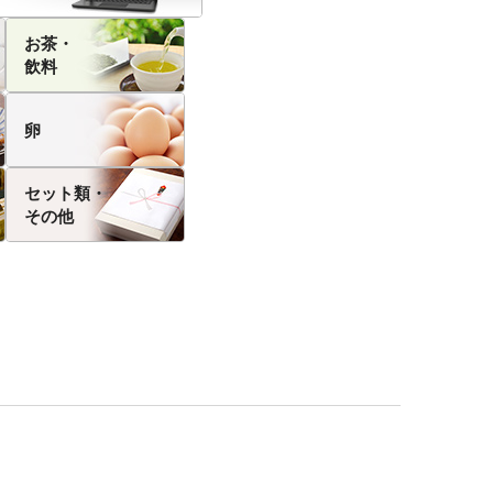
お茶・
飲料
卵
セット類・
その他