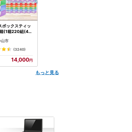
スボックスティッ
箱(1箱220組(44
(5個入り×12セッ
小山市
配送不可地域：離島
】【1256759】
(3240)
14,000
もっと見る