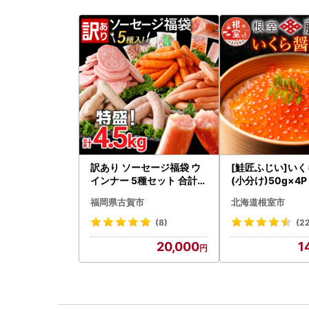
訳あり ソーセージ福袋 ウ
[鮭匠ふじい]い
インナー 5種セット 合計4.
(小分け)50g×4P 
5kg ソーセージ
5
福岡県古賀市
北海道根室市
(8)
(2
20,000
1