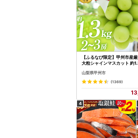
【ふるなび限定】甲州市産厳
大粒シャインマスカット 約1.3
～3房【2026年発送】（MG）
山梨県甲州市
472 FN-Limited-VO シャ
カット フルーツ
(1369)
13