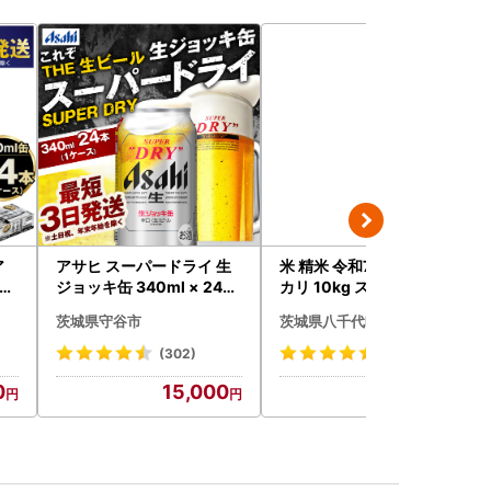
ア
アサヒ スーパードライ 生
米 精米 令和7年産 コシヒ
24
ジョッキ缶 340ml × 24本
カリ 10kg スピード発送
hi
(1ケース) ＜茨城工場＞ 缶
茨城県守谷市
茨城県八千代町
ビール お酒 Asahi 守谷市
(302)
(338)
0
15,000
16,000