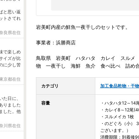
ばと思い返
ットさてれ
岩美町内産の鮮魚一夜干しのセットです。
 奈良県在住
事業者：浜勝商店
味で楽しめ
鳥取県 岩美町 ハタハタ カレイ スルメ
サイズが比
のに少し苦
物 一夜干し 海鮮 魚介 食べ比べ 詰め
 東京都在住
カテゴリ
加工食品
乾物・干
いた日に、
容量
・ハタハタ12～14尾
ありました
・カレイ8～12尾(4
ました。他
・スルメイカ 1枚
・のどぐろ（小） 
神奈川県在住
ございます。）
消費期限：到着後9