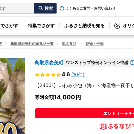
よくあるご質問・お問い合わせ
リでさがす
特集でさがす
ふるさと納税を知る
オリ
方
鳥取県岩美町の返礼品一覧
加工食品
乾物・干物
鳥取県岩美町
ワンストップ特例オンライン申請
4.6
(10件)
【24001】いわみ小包（海）＜海産物一夜干
14,000
寄附金額
エントリー＋チ