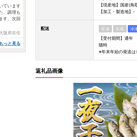
【現産地】国産(鳥
いています
【加工・製造地】-
た、調理も
ます。次回
配送
常温
冷蔵
冷
 大阪府在住
【受付期間】通年
もっと見る
随時
※年末年始の発送は
返礼品画像