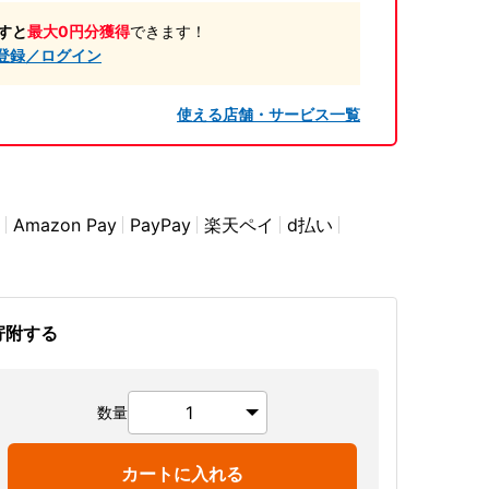
すと
最大0円分獲得
できます！
登録／ログイン
使える店舗・サービス一覧
Amazon Pay
PayPay
楽天ペイ
d払い
寄附する
数量
カートに入れる