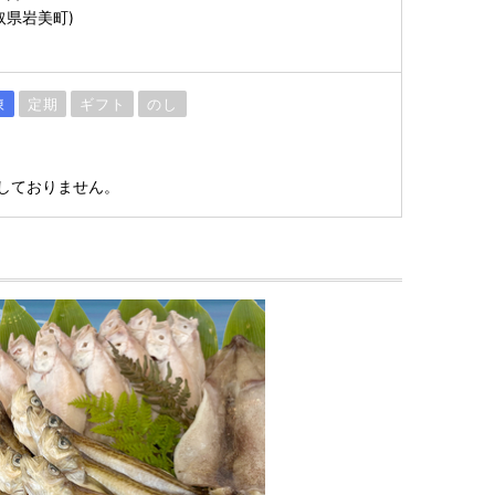
取県岩美町)
凍
定期
ギフト
のし
しておりません。