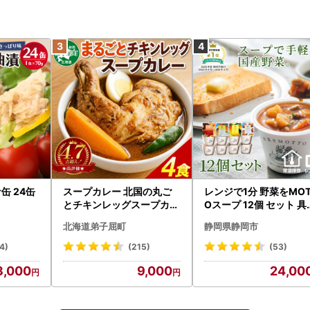
缶 24缶
スープカレー 北国の丸ご
レンジで1分 野菜をMOT
とチキンレッグスープカレ
Oスープ 12個 セット 具
ー4個 3739
くさんスープ 朝食 惣菜 
北海道弟子屈町
静岡県静岡市
産野菜 常温保存
4)
(215)
(53)
3,000
9,000
24,00