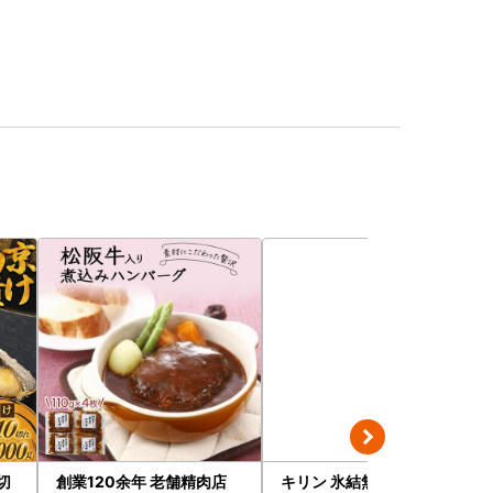
0切
創業120余年 老舗精肉店
キリン 氷結無糖レモン7％