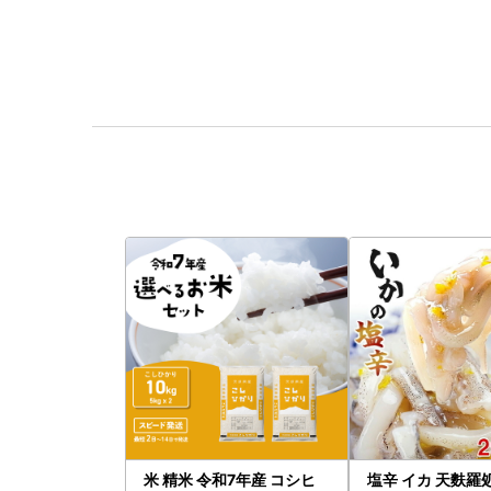
米 精米 令和7年産 コシヒ
塩辛 イカ 天麩羅