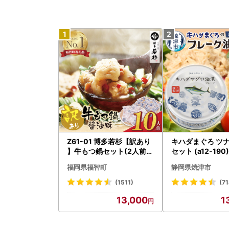
Z61-01 博多若杉【訳あり
キハダまぐろ ツナ
】牛もつ鍋セット(2人前×
セット (a12-190)
5) 10人前 もつ鍋
福岡県福智町
静岡県焼津市
(1511)
(71
13,000
1