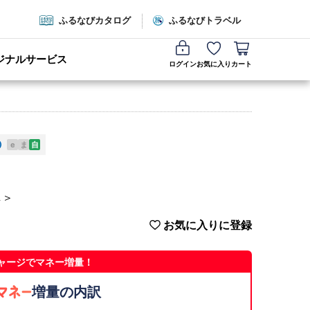
ふるなびカタログ
ふるなびトラベル
ジナルサービス
ログイン
お気に入り
カート
e
ま
自
し＞
お気に入りに登録
ャージでマネー増量！
増量の内訳