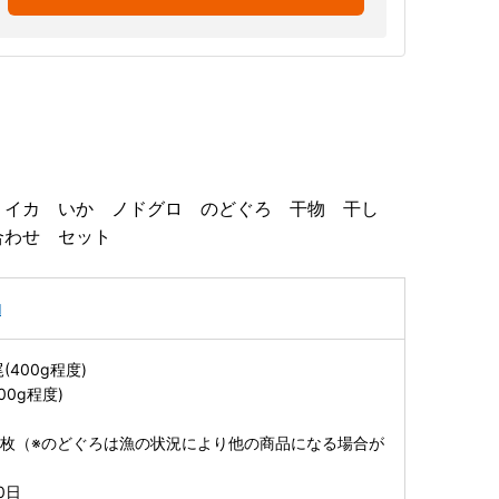
 イカ いか ノドグロ のどぐろ 干物 干し
合わせ セット
物
(400g程度)
00g程度)
3枚（※のどぐろは漁の状況により他の商品になる場合が
0日