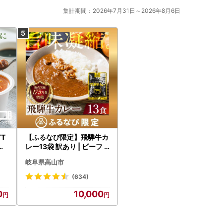
集計期間：2026年7月31日～2026年8月6日
T
【ふるなび限定】飛騨牛カ
だ
レー13袋 訳あり | ビーフ
国
レトルト 訳あり DC006-
岐阜県高山市
CP01 FN-Limited-VO
(634)
0
10,000