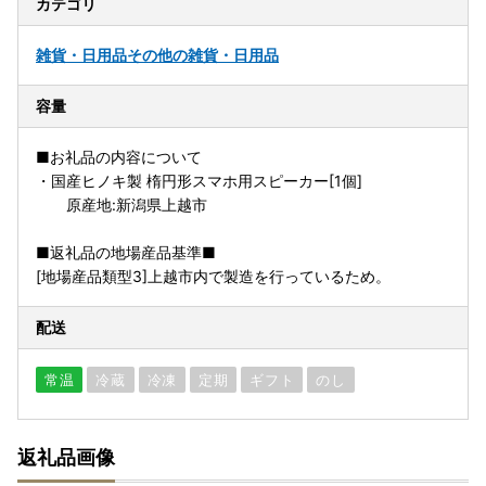
カテゴリ
雑貨・日用品
その他の雑貨・日用品
容量
■お礼品の内容について
・国産ヒノキ製 楕円形スマホ用スピーカー[1個]
原産地:新潟県上越市
■返礼品の地場産品基準■
[地場産品類型3]上越市内で製造を行っているため。
配送
常温
冷蔵
冷凍
定期
ギフト
のし
返礼品画像