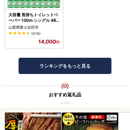
大容量 長持ちトイレットペ
ーパー 130m シングル 48R
芯なし 3倍巻 トイレット
山梨県富士吉田市
(516)
14,000
ランキングをもっと見る
おすすめ返礼品