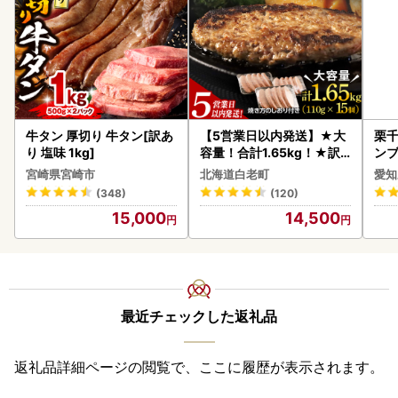
牛タン 厚切り 牛タン[訳あ
【5営業日以内発送】★大
栗千
り 塩味 1kg]
容量！合計1.65kg！★訳
ンブ
あり・牛の里ビーフハンバ
デザ
宮崎県宮崎市
北海道白老町
愛知
ーグ(110ｇ5枚入）×3 AG
(348)
(120)
058
15,000
14,500
最近チェックした返礼品
返礼品詳細ページの閲覧で、ここに履歴が表示されます。