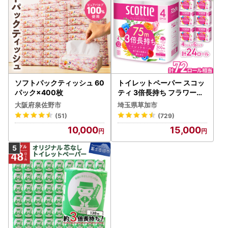
ソフトパックティッシュ 60
トイレットペーパー スコッ
パック×400枚
ティ 3倍長持ち フラワーパ
ック 4ロール×6P
大阪府泉佐野市
埼玉県草加市
(51)
(729)
10,000
15,000