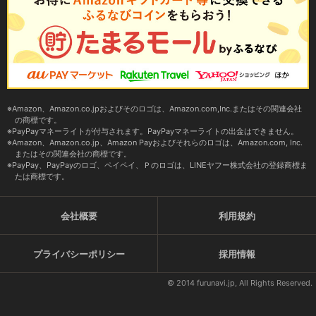
Amazon、Amazon.co.jpおよびそのロゴは、Amazon.com,Inc.またはその関連会社
の商標です。
PayPayマネーライトが付与されます。PayPayマネーライトの出金はできません。
Amazon、Amazon.co.jp、Amazon Payおよびそれらのロゴは、Amazon.com, Inc.
またはその関連会社の商標です。
PayPay、PayPayのロゴ、ペイペイ、Ｐのロゴは、LINEヤフー株式会社の登録商標ま
たは商標です。
会社概要
利用規約
プライバシーポリシー
採用情報
© 2014 furunavi.jp, All Rights Reserved.