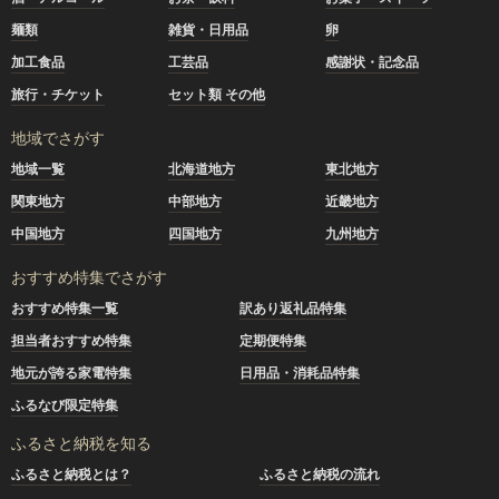
麺類
雑貨・日用品
卵
加工食品
工芸品
感謝状・記念品
旅行・チケット
セット類 その他
地域でさがす
地域一覧
北海道地方
東北地方
関東地方
中部地方
近畿地方
中国地方
四国地方
九州地方
おすすめ特集でさがす
おすすめ特集一覧
訳あり返礼品特集
担当者おすすめ特集
定期便特集
地元が誇る家電特集
日用品・消耗品特集
ふるなび限定特集
ふるさと納税を知る
ふるさと納税とは？
ふるさと納税の流れ