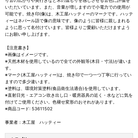
り音の広がりや奥行きなど木の温もりを感じさせる音色に評価を
いただいています。また、音量が増しますので小電力での使用が
可能です。焼き印(像)は、木工屋ハッティーのマークです。ハッテ
ィーはネパール語で像の意味です。像のように皆様に親しまれる
ように思って名付けています。皆様よりご愛顧いただけますよう
にお願い申し上げます。
【注意書き】
※画像はイメージです。
※天然木材を使用しているので全ての外観等(木目・寸法)が違いま
す。
※マーク(木工屋ハッティー)は、焼き印で一つ一つ丁寧に行ってい
ますので多少違います。
※塗料は、環境対策塗料(食品衛生法適合)を使用しています。
※直射日光・エアコン吹き出し口・暖房器具の近く・水などに気を
付けてご使用ください。色褪せ変形のおそれがあります。
※商品コード: 53611502
事業者：木工屋 ハッティー