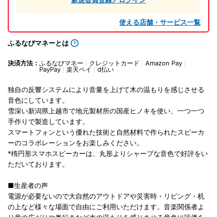
使える店舗・サービス一覧
ふるなびマネーとは
決済方法：
ふるなびマネー
クレジットカード
Amazon Pay
PayPay
楽天ペイ
d払い
独自の反響システムにより音量を上げて木の温もりを感じさせる
音色にしています。
雪深い新潟県上越市で地元製材所の国産ヒノキを使い、一つ一つ
手作りで製造しています。
スマートフォンという優れた技術と自然材料で作られたスピーカ
ーのコラボレーションをお楽しみください。
*楕円形スマホスピーカーは、丸形よりシャープな音色で好評をい
ただいております。
■生産者の声
電源が必要ないので大自然のアウトドアや災害時・リビング・机
の上など様々な場面で自由にご利用いただけます。音楽関係者よ