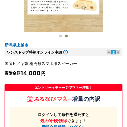
新潟県上越市
ワンストップ特例オンライン申請
e
ま
自
国産ヒノキ製 楕円形スマホ用スピーカー
14,000
寄附金額
エントリー＋チャージでマネー増量！
増量の内訳
ログインして
条件を満たすと
最大0円分獲得
できます！
新規会員登録／ログイン