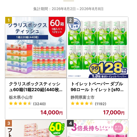
集計期間：2026年8月2日～2026年8月8日
クラリスボックスティッシ
トイレットペーパー ダブル
ュ60箱(1箱220組(440枚))
96ロール トイレット[sf00
(5個入り×12セット)【配送
1-012]
栃木県小山市
静岡県富士市
不可地域：離島・沖縄県】
(3240)
(1192)
【1256759】
14,000
17,000