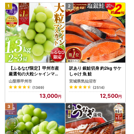
【ふるなび限定】甲州市産
訳あり 銀鮭切身 約2kg サケ
厳選旬の大粒シャインマス
しゃけ 魚 鮭
カット 約1.3kg 2～3房【2
山梨県甲州市
宮城県気仙沼市
026年発送】（MG）B12-
(1369)
(2514)
472 FN-Limited-VO シャ
13,000
12,500
インマスカット フルーツ