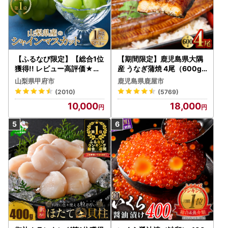
【ふるなび限定】【総合1位
【期間限定】鹿児島県大隅
獲得!! レビュー高評価★】
産 うなぎ蒲焼 4尾（600g
〈2026年度配送分〉山梨
） KN007-004-04-cp18
山梨県甲府市
鹿児島県鹿屋市
県産 シャインマスカット 2
うなぎ 鰻 魚 惣菜 総菜
(2010)
(5769)
～3房（1.0kg以上）シャイ
10,000
18,000
ン フルーツ FN-Limited-S
P