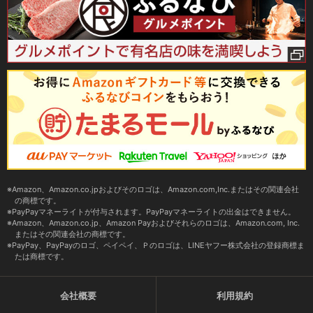
Amazon、Amazon.co.jpおよびそのロゴは、Amazon.com,Inc.またはその関連会社
の商標です。
PayPayマネーライトが付与されます。PayPayマネーライトの出金はできません。
Amazon、Amazon.co.jp、Amazon Payおよびそれらのロゴは、Amazon.com, Inc.
またはその関連会社の商標です。
PayPay、PayPayのロゴ、ペイペイ、Ｐのロゴは、LINEヤフー株式会社の登録商標ま
たは商標です。
会社概要
利用規約