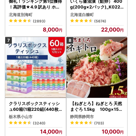
御礼！ランキング第1位獲得
いくら醤油漬（鮭卵） 400
！高評価★4.9 訳あり ホタ
g(200g×2パック)_K022-
テ 400g（ほたて 帆立 貝柱
1676
北海道別海町
北海道白糠町
冷凍 ）
(2893)
(5674)
8,000
22,000
クラリスボックスティッシ
【ねぎとろ】ねぎとろ 天然
ュ60箱(1箱220組(440枚))
まぐろ 1.5kg 100g×15パ
(5個入り×12セット)【配送
ック
栃木県小山市
静岡県静岡市
不可地域：離島・沖縄県】
(3240)
(703)
【1256759】
14,000
10,000