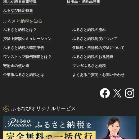
地元が誇る家電特集
日用品・消耗品特集
ふるなび限定特集
ふるさと納税を知る
ふるさと納税とは？
ふるさと納税の流れ
控除上限額シミュレーション
ふるさと納税制度について
ふるさと納税の確定申告
住民税・所得税の控除について
ワンストップ特例制度とは？
ふるさと納税のお礼特典
寄附金の使い道
マンガふるさと納税
企業版ふるさと納税とは
よくあるご質問・お問い合わせ
ふるなびオリジナルサービス