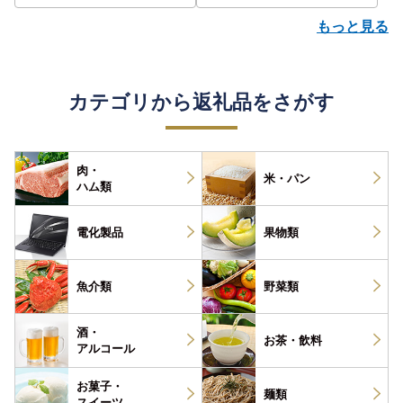
もっと見る
カテゴリから返礼品をさがす
肉・
米・パン
ハム類
電化製品
果物類
魚介類
野菜類
酒・
お茶・
飲料
アルコール
お菓子・
麺類
スイーツ