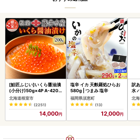
[鮭匠ふじい]いくら醤油漬
塩辛 イカ 天麩羅処ひらお
訳あ
(小分け)50g×4P A-4209
580g | つまみ 塩辛
水 
5
ク 
北海道根室市
福岡県須恵町
北海
付き
(2251)
(13)
海の
14,000
12,000
司 
取り
料