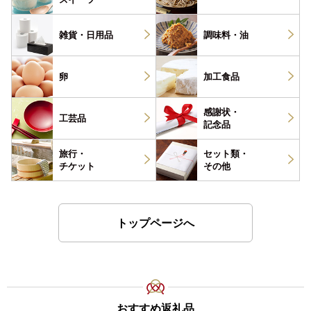
雑貨・
日用品
調味料・
油
卵
加工食品
感謝状・
工芸品
記念品
旅行・
セット類・
チケット
その他
トップページへ
おすすめ返礼品