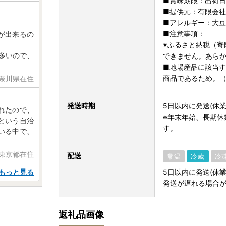
■賞味期限：出荷日
■提供元：有限会
■アレルギー：大豆
■注意事項：
が出来るの
※ふるさと納税（寄
が多いので、
できません。あら
■地場産品に該当
商品であるため。（
神奈川県在住
発送時期
5日以内に発送(休業
れたので、
※年末年始、長期休
という自治
す。
いる中で、
 東京都在住
配送
常温
冷蔵
冷
もっと見る
5日以内に発送(休
発送が遅れる場合
返礼品画像