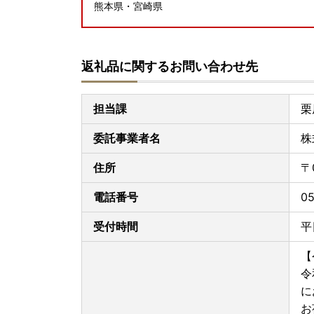
熊本県・宮崎県
＜お荷物のお届けに遅延が生じる可能性がある地
九州全域
返礼品に関するお問い合わせ先
大変ご迷惑をおかけいたしますが、ご理解・ご了
担当課
栗
■夏季休業期間中の受付・発送スケジュールのお
委託事業者名
株
夏季休業期間中（8月8日～8月16日）、お問い
す。
住所
〒
なお、返礼品は発送元事業者のお休みにより発送
8月7日以降のお申し込みは8月17日以降の発送
電話番号
05
何卒ご了承くださいますようお願いいたします。
受付時間
平
■お礼の品のお届け時期について
【
令
・ご寄附決済完了を当市にて確認後、順次、取扱
に
・お申し込みから返礼品お届けまでの期間は、返
お