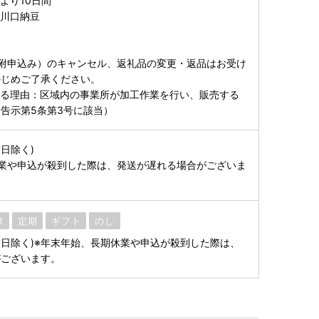
より10日間
社川口納豆
附申込み）のキャンセル、返礼品の変更・返品はお受け
かじめご了承ください。
する理由：区域内の事業所が加工作業を行い、販売する
告示第5条第3号に該当）
日除く)
業や申込が殺到した際は、発送が遅れる場合がございま
凍
定期
ギフト
のし
業日除く)※年末年始、長期休業や申込が殺到した際は、
がございます。