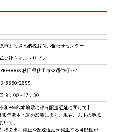
域＞
承賜りますようお願い申し上げます。
原市ふるさと納税お問い合わせセンター
知らせ
式会社ウィルドリブン
合わせセンターはカレンダー通りにお休みをいただきま
010-0003
秋田県秋田市東通仲町5-2
時期は異なりますが、
となる場合がございます。
0-5830-2899
日 9：00～17：30
令和8年熊本地震に伴う配送遅延に関して】
和8年熊本地震の影響により、現在、以下の地域
事業者（配送元）へ発送依頼を行います。
おいて、
礼品により異なります。返礼品ページにてご確認くださ
荷物の出荷停止や配送遅延が発生する可能性が