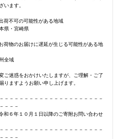
ざいます。
問い合わせセンターまでお知らせください。
目安よりもお日にちをいただく場合がございます。
出荷不可の可能性がある地域
も、承れない場合がございます。
寄附受付日と入金日に差がある場合などご希望に添えな
本県・宮崎県
お荷物のお届けに遅延が生じる可能性がある地
州全域
変更前の配送先へ発送される場合がございます。
いただき、変更が発生した際も、上記お問い合わせセン
変ご迷惑をおかけいたしますが、ご理解・ご了
ら直接配送業者へ転送手配をお願いいたします。
賜りますようお願い申し上げます。
際は、お届け先でのご負担となりますのでご了承くださ
－－－－－－－－－－－－－－－－－－－－－
－－－－
令和６年１０月１日以降のご寄附お問い合わせ
関するご案内
－－－－－－－－－－－－－－－－－－－－－
後日当市より普通郵便にて発送いたします。
－－－－