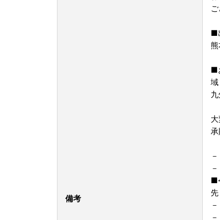
い。
ご
※返礼品ページにて納期の記載がない場合は、お
※年末年始等の繁忙期や、GW等の長期休暇時は
■
※返礼品により配送日指定のご希望をいただいて
※配送日指定のご希望を承れる場合においても、
熊
い可能性がございます。
■
■お礼の品のお届け先の変更について
域
九
・返礼品の準備状況により配送先変更を承れず、
・お届け先ご住所などに相違がないか必ずご確認
大
ターまでお早めにご連絡をお願いいたします。
※変更前の配送先へ発送された場合、寄附者様か
承
※転送料金が発生する可能性がございます。その
い。
－
－
■
■寄付金受領証明書・ワンストップ特例申請書に
先
備考
－
寄附金受領証明書・ワンストップ特例申請書は、
－