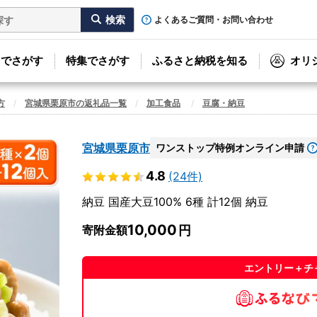
よくあるご質問・お問い合わせ
リでさがす
特集でさがす
ふるさと納税を知る
オリ
方
宮城県栗原市の返礼品一覧
加工食品
豆腐・納豆
宮城県栗原市
ワンストップ特例オンライン申請
4.8
(24件)
納豆 国産大豆100% 6種 計12個 納豆
10,000
寄附金額
エントリー＋チ