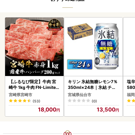
【ふるなび限定】牛肉 宮
キリン 氷結無糖レモン7％
塩辛
崎牛 1kg 牛肉 FN-Limited
350ml×24本｜氷結 チュ
58
-VO
ーハイ 仙台市
宮崎県宮崎市
宮城県仙台市
福岡
(53)
(0)
18,000
13,500