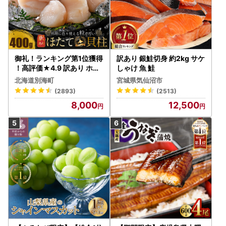
御礼！ランキング第1位獲得
訳あり 銀鮭切身 約2kg サケ
！高評価★4.9 訳あり ホタ
しゃけ 魚 鮭
テ 400g（ほたて 帆立 貝柱
北海道別海町
宮城県気仙沼市
冷凍 ）
(2893)
(2513)
8,000
12,500