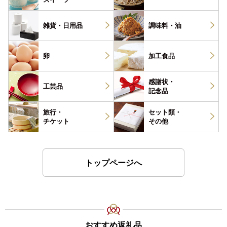
雑貨・
日用品
調味料・
油
卵
加工食品
感謝状・
工芸品
記念品
旅行・
セット類・
チケット
その他
トップページへ
おすすめ返礼品