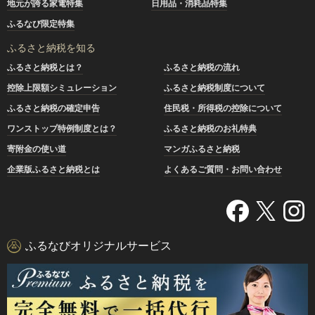
地元が誇る家電特集
日用品・消耗品特集
ふるなび限定特集
ふるさと納税を知る
ふるさと納税とは？
ふるさと納税の流れ
控除上限額シミュレーション
ふるさと納税制度について
ふるさと納税の確定申告
住民税・所得税の控除について
ワンストップ特例制度とは？
ふるさと納税のお礼特典
寄附金の使い道
マンガふるさと納税
企業版ふるさと納税とは
よくあるご質問・お問い合わせ
ふるなびオリジナルサービス