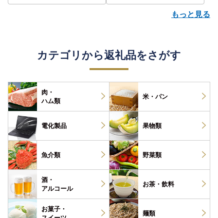
もっと見る
カテゴリから返礼品をさがす
肉・
米・パン
ハム類
電化製品
果物類
魚介類
野菜類
酒・
お茶・
飲料
アルコール
お菓子・
麺類
スイーツ