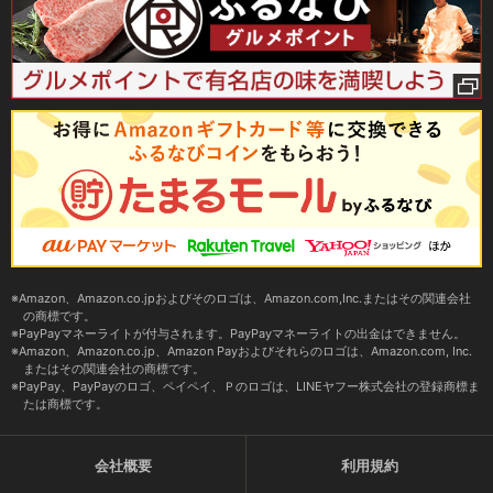
Amazon、Amazon.co.jpおよびそのロゴは、Amazon.com,Inc.またはその関連会社
の商標です。
PayPayマネーライトが付与されます。PayPayマネーライトの出金はできません。
Amazon、Amazon.co.jp、Amazon Payおよびそれらのロゴは、Amazon.com, Inc.
またはその関連会社の商標です。
PayPay、PayPayのロゴ、ペイペイ、Ｐのロゴは、LINEヤフー株式会社の登録商標ま
たは商標です。
会社概要
利用規約