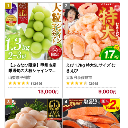
【ふるなび限定】甲州市産
えび 1.7kg 特大5Lサイズ む
厳選旬の大粒シャインマス
きえび
カット 約1.3kg 2～3房【2
山梨県甲州市
大阪府泉佐野市
026年発送】（MG）B12-
(1369)
(396)
472 FN-Limited-VO シャ
13,000
9,000
インマスカット フルーツ