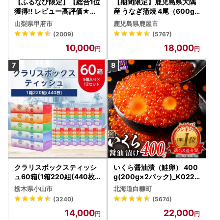
【ふるなび限定】【総合1位
【期間限定】鹿児島県大隅
獲得!! レビュー高評価★】
産 うなぎ蒲焼 4尾（600g
〈2026年度配送分〉山梨
） KN007-004-04-cp18
山梨県甲府市
鹿児島県鹿屋市
県産 シャインマスカット 2
うなぎ 鰻 魚 惣菜 総菜
(2009)
(5767)
～3房（1.0kg以上）シャイ
10,000
18,000
ン フルーツ FN-Limited-S
P
クラリスボックスティッシ
いくら醤油漬（鮭卵） 400
ュ60箱(1箱220組(440枚))
g(200g×2パック)_K022-
(5個入り×12セット)【配送
1676
栃木県小山市
北海道白糠町
不可地域：離島・沖縄県】
(3240)
(5674)
【1256759】
14,000
22,000