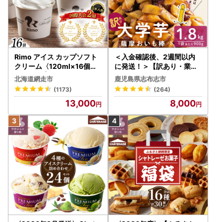
Rimo アイス カップソフト
＜入金確認後、2週間以内
クリーム〈120ml×16個〉
に発送！＞【訳あり・業務
ABA002 | アイス
用】薩摩おいも棒セット 計
北海道網走市
鹿児島県志布志市
1.8kg(900g×2袋) p8-142
(1173)
(264)
-2w
13,000
8,000