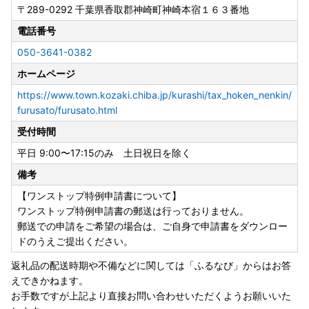
〒289-0292
千葉県香取郡神崎町神崎本宿１６３番地
休業期間中のお問い合わせにつきましては、令和7年1月6日
(月)より順次対応させていただきます。
電話番号
ご返信に数日お時間をいただく場合もございますので、ご了
050-3641-0382
承ください。
ホームページ
https://www.town.kozaki.chiba.jp/kurashi/tax_hoken_nenkin/
【年末年始のお礼の品発送について】
furusato/furusato.html
年末年始も寄附のお申し込みを受け付けております。
受付時間
12月中(特に年末に向けての期間)は配送業務が混みあう為、
返礼品のお届けが遅れる可能性があります。
平日 9:00〜17:15のみ 土日祝日を除く
返礼品内容や取扱事業者によってはお届けまでにお時間がか
備考
かる場合がありますので、
【ワンストップ特例申請書について】
あらかじめご了承ください。
ワンストップ特例申請書の郵送は行っておりません。
郵送での申請をご希望の場合は、ご自身で申請書をダウンロー
ドのうえご提出ください。
返礼品の配送時期や不備などに関しては「ふるなび」からはお答
えできかねます。
お手数ですが上記より直接お問い合わせいただくようお願いいた