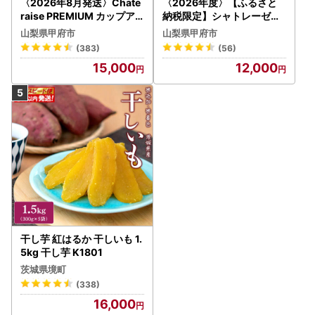
〈2026年8月発送〉Chate
〈2026年度〉【ふるさと
raise PREMIUM カップア
納税限定】シャトレーゼ人
イス 詰合せ 4種 24個 アイ
気お菓子勢ぞろい!! お菓子
山梨県甲府市
山梨県甲府市
ス
福箱 シャトレーゼ
(383)
(56)
15,000
12,000
干し芋 紅はるか 干しいも 1.
5kg 干し芋 K1801
茨城県境町
(338)
16,000