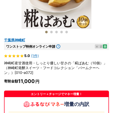
千葉県神崎町
ワンストップ特例オンライン申請
e
ま
自
5.0
(1件)
神崎町産甘酒使用・しっとり優しい甘さの「糀ばあむ（10個）」
（神崎町発酵スイーツ・フードコレクション「バームクーヘ
ン」）[010-a072]
11,000
寄附金額
エントリー＋チャージでマネー増量！
増量の内訳