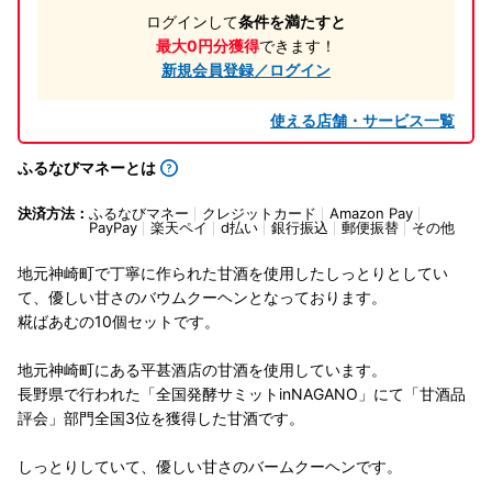
ログインして
条件を満たすと
最大0円分獲得
できます！
新規会員登録／ログイン
使える店舗・サービス一覧
ふるなびマネーとは
決済方法：
ふるなびマネー
クレジットカード
Amazon Pay
PayPay
楽天ペイ
d払い
銀行振込
郵便振替
その他
地元神崎町で丁寧に作られた甘酒を使用したしっとりとしてい
て、優しい甘さのバウムクーヘンとなっております。
糀ばあむの10個セットです。
地元神崎町にある平甚酒店の甘酒を使用しています。
長野県で行われた「全国発酵サミットinNAGANO」にて「甘酒品
評会」部門全国3位を獲得した甘酒です。
しっとりしていて、優しい甘さのバームクーヘンです。