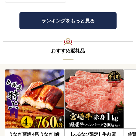
ランキングをもっと見る
おすすめ返礼品
うなぎ 蒲焼 4尾 うなぎ [鰻
【ふるなび限定】牛肉 宮
佐賀