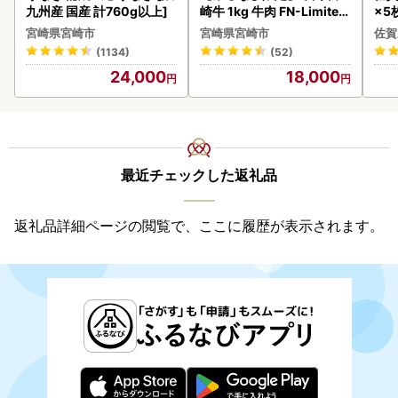
九州産 国産 計760g以上]
崎牛 1kg 牛肉 FN-Limited
×5枚
-VO
宮崎県宮崎市
宮崎県宮崎市
佐賀
(1134)
(52)
24,000
18,000
最近チェックした返礼品
返礼品詳細ページの閲覧で、ここに履歴が表示されます。