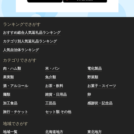
ランキングでさがす
おすすめ総合人気返礼品ランキング
カテゴリ別人気返礼品ランキング
人気自治体ランキング
カテゴリでさがす
肉・ハム類
米・パン
電化製品
果実類
魚介類
野菜類
酒・アルコール
お茶・飲料
お菓子・スイーツ
麺類
雑貨・日用品
卵
加工食品
工芸品
感謝状・記念品
旅行・チケット
セット類 その他
地域でさがす
地域一覧
北海道地方
東北地方