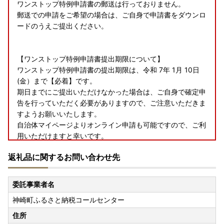
ワンストップ特例申請書の郵送は行っておりません。
郵送での申請をご希望の場合は、ご自身で申請書をダウンロ
ードのうえご提出ください。
【ワンストップ特例申請書提出期限について】
ワンストップ特例申請書の提出期限は、令和 7年 1月 10日
(金）まで【必着】です。
期日までにご提出いただけなかった場合は、ご自身で確定申
告を行っていただく必要がありますので、ご注意いただきま
すようお願いいたします。
自治体マイページよりオンライン申請も可能ですので、ご利
用いただけますと幸いです。
返礼品に関するお問い合わせ先
【神崎町コールセンター休業日について】
令和7年1月1日(水)〜1月5日(日)の期間は休業期間となりま
委託事業者名
す。
神崎町ふるさと納税コールセンター
TEL：050-3641-0382 FAX：092-406-6746
メールアドレス：c.kouzaki@do-furusato.jp
住所
営業時間：9：00～17：15（土日祝・年末年始休み）