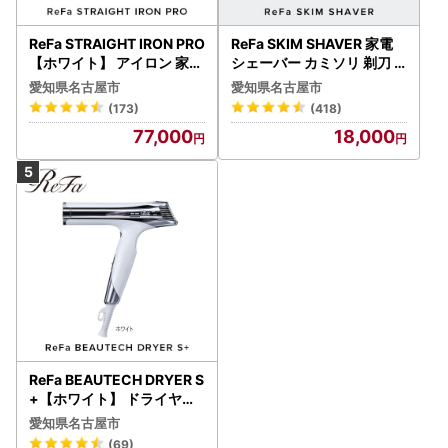
ReFa STRAIGHT IRON PRO
ReFa SKIM SHAVER 家電
【ホワイト】 アイロン 家電
シェーバー カミソリ 剃刀
美容 リファ アイロン
シェーバー
愛知県名古屋市
愛知県名古屋市
(173)
(418)
77,000
18,000
ReFa BEAUTECH DRYER S
+【ホワイト】 ドライヤー
美容 家電 ドライヤー リフ
愛知県名古屋市
ァ
(69)