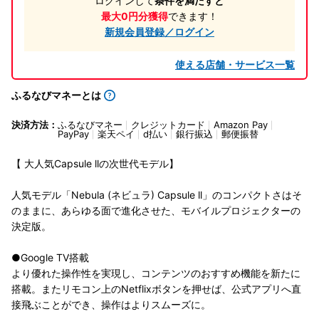
ログインして
条件を満たすと
最大0円分獲得
できます！
新規会員登録／ログイン
使える店舗・サービス一覧
ふるなびマネーとは
決済方法：
ふるなびマネー
クレジットカード
Amazon Pay
PayPay
楽天ペイ
d払い
銀行振込
郵便振替
【 大人気Capsule llの次世代モデル】
人気モデル「Nebula (ネビュラ) Capsule ll」のコンパクトさはそ
のままに、あらゆる面で進化させた、モバイルプロジェクターの
決定版。
●Google TV搭載
より優れた操作性を実現し、コンテンツのおすすめ機能を新たに
搭載。またリモコン上のNetflixボタンを押せば、公式アプリへ直
接飛ぶことができ、操作はよりスムーズに。