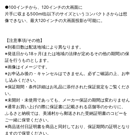
●100インチから、120インチの大画面に
片手に収まる500ml缶以下のサイズというコンパクトさからは想
像できない、最大120インチの大画面投影が可能に。
【注意事項/その他】
※到着日数は配送地域により異なります。
※発送日から18ヶ月(または地域の法律が定めるその他の期間)の保
証を行うものとします。
※画像はイメージです。
※お申込み後の・キャンセルはできません。必ずご確認の上、お申
し込みください。
※保証期間・条件詳細はお礼品に添付された保証規定をご覧くださ
い。
※未開封・未使用であっても、メーカー保証の期間は変わりません
※通常お買い上げの際に保証書に記載される店舗等のかわりに、
ふるさと納税では、美浦村から郵送された受納証明書のコピーを
ご一緒に保管ください。
※商品送付日証明書を商品と同封しており、保証期間の証明となり
ますので保管ください。