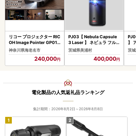
リコー プロジェクター RIC
PJ03【 Nebula Capsule
PJ0
OH Image Pointer GP01 |
3 Laser 】 ネビュラ フルH
】 
プロジェクター
D モバイルレーザープロジ
ラス
神奈川県海老名市
茨城県美浦村
茨城
ェクター
クタ
240,000
400,000
応 
シア
ス機
イメ
Dシ
カ
電化製品の人気返礼品ランキング
集計期間：2026年8月2日～2026年8月8日