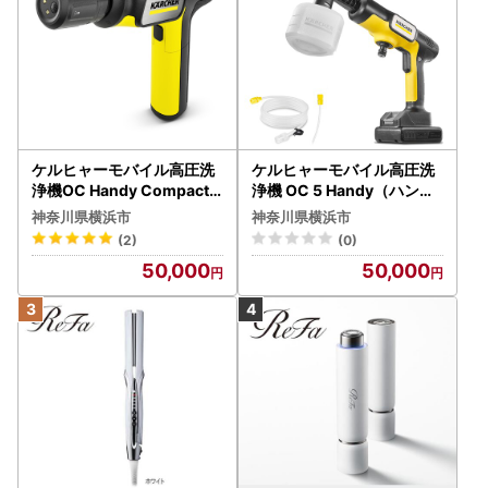
ケルヒャーモバイル高圧洗
ケルヒャーモバイル高圧洗
浄機OC Handy Compact
浄機 OC 5 Handy（ハンデ
（ハンディエア） APV000
ィジェット） APV0006
神奈川県横浜市
神奈川県横浜市
7
(2)
(0)
50,000
50,000