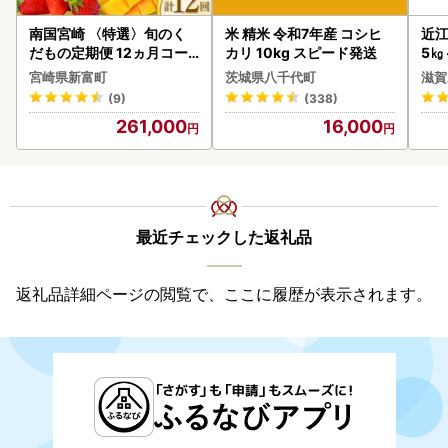
南国宮崎 〈特選〉旬のく
米 精米 令和7年産 コシヒ
近江
だもの定期便 12ヵ月コー
カリ 10kg スピード発送
5㎏
ス【F84-25】
菜 
宮崎県新富町
茨城県八千代町
滋賀
(9)
(338)
261,000
16,000
最近チェックした返礼品
返礼品詳細ページの閲覧で、ここに履歴が表示されます。