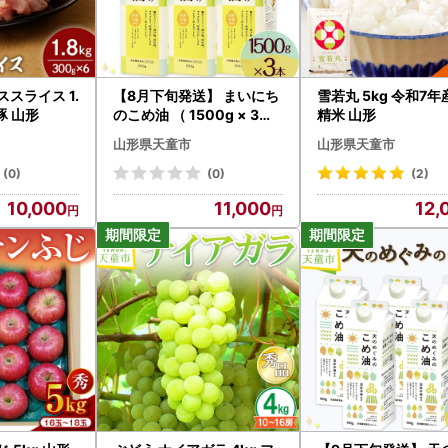
スライス 1.
【8月下旬発送】 まいにち
雪若丸 5kg 令和7年
豚 山形
のこめ油 （ 1500g × 3本
精米 山形
） 米油
山形県天童市
山形県天童市
(0)
(0)
(2)
10,000
11,000
12,