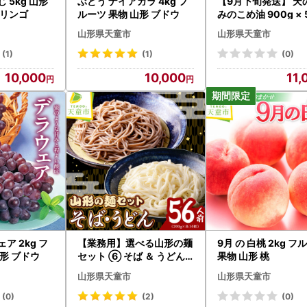
kg 山形
ぶどう ナイアガラ 4kg フ
【9月下旬発送】 天
 リンゴ
ルーツ 果物 山形 ブドウ
みのこめ油 900g × 
油
山形県天童市
山形県天童市
(1)
(1)
(0)
10,000
10,000
11,
ア 2kg フ
【業務用】選べる山形の麺
9月 の 白桃 2kg 
山形 ブドウ
セット ⑥ そば ＆ うどん
果物 山形 桃
セット 計28袋
山形県天童市
山形県天童市
(0)
(2)
(0)