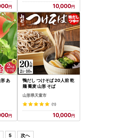
000
10,000
山形 あ
鴨だし つけそば 20人前 乾
麺 蕎麦 山形 そば
山形県天童市
(1)
000
10,000
5
次へ