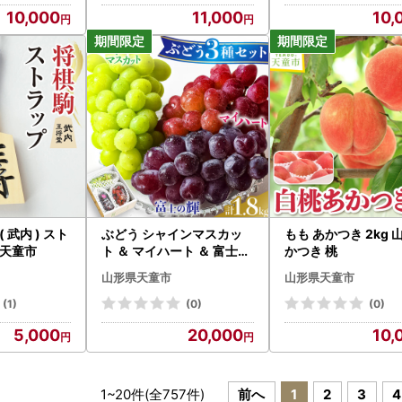
10,000
11,000
10,
 武内 ) スト
ぶどう シャインマスカッ
もも あかつき 2kg 
 天童市
ト ＆ マイハート ＆ 富士の
かつき 桃
輝 約1.8kg
山形県天童市
山形県天童市
(1)
(0)
(0)
5,000
20,000
10,
1
~
20
件(全
757
件)
前へ
1
2
3
4