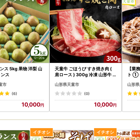
ス 5kg 果物 洋梨 山
天童牛 ごほうび すき焼き肉 (
【業
ランス
肩ロース ) 300g 冷凍 山形牛
ト ① 
肉
袋 蕎
童市
山形県天童市
山形県
(6)
(0)
10,000
10,000