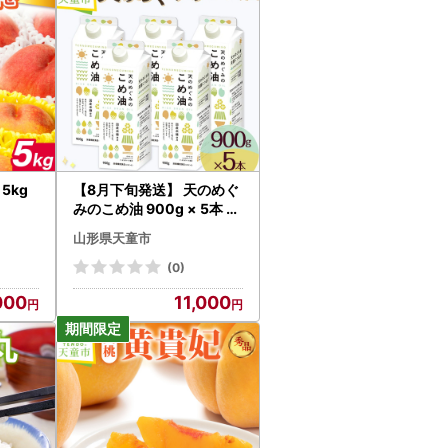
 5kg
【8月下旬発送】 天のめぐ
みのこめ油 900g × 5本 米
油
山形県天童市
(0)
000
11,000