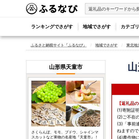
ランキングでさがす
地域でさがす
カテゴ
ふるさと納税サイト「ふるなび」
地域でさがす
東北地
山
山形県天童市
【返礼品の
(1)寄附
(2)ご不
(3)「事
ねますので
さくらんぼ、モモ、ブドウ、シャインマ
スカットなど果物の名産地『天童市』！
(4)農作