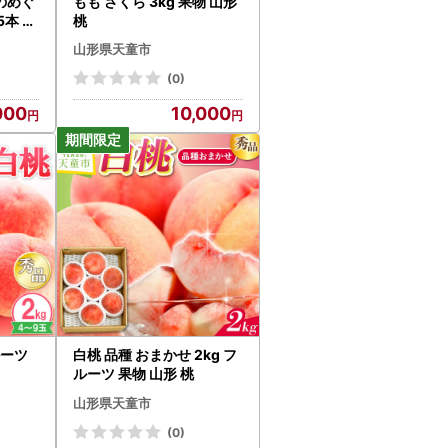
のめぐ
もも さくら 3kg 果物 山形
5本 米
桃
山形県天童市
(0)
000
10,000
フルーツ
白桃 品種 おまかせ 2kg フ
ルーツ 果物 山形 桃
山形県天童市
(0)