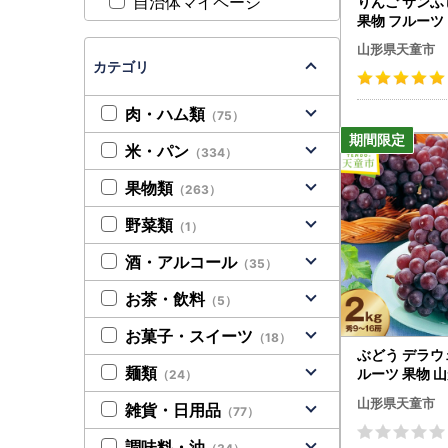
自治体マイページ
りんご サンふじ 5
果物 フルーツ
山形県天童市
カテゴリ
肉・ハム類
（75）
米・パン
（334）
果物類
（263）
野菜類
（1）
酒・アルコール
（35）
お茶・飲料
（5）
お菓子・スイーツ
（18）
ぶどう デラウェ
麺類
ルーツ 果物 
（24）
山形県天童市
雑貨・日用品
（77）
調味料・油