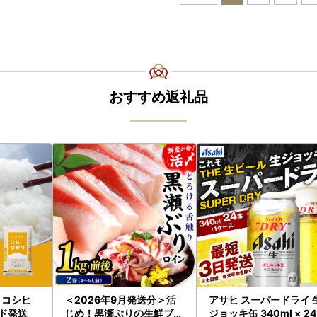
おすすめ返礼品
 コシヒ
＜2026年9月発送分＞活
アサヒ スーパードライ 
ード発送
じめ！黒瀬ぶりの生鮮ブリ
ジョッキ缶 340ml × 2