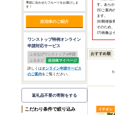
季節に合わせたフルーツをお届けしま
す。あらか
す！
(5)ご案
ます。
自治体のご紹介
(6)郵便
そのため、
(7)画像
ワンストップ特例オンライン
申請
対応サービス
おすすめ順
ふるなびワンストップ e申請
ふるまど
自治体マイページ
詳しくは
オンライン申請サービス
1
のご案内
をご覧ください。
返礼品不要の寄附をする
こだわり条件で絞り込み