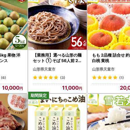
kg 果物 洋
【業務用】選べる山形の麺
もも 2品種 詰合せ 約
ランス
セット ① そば 56人前 20
白桃 黄桃
0g×28袋 蕎麦
山形県天童市
山形県天童市
(6)
(3)
(1)
10,000
11,000
20,