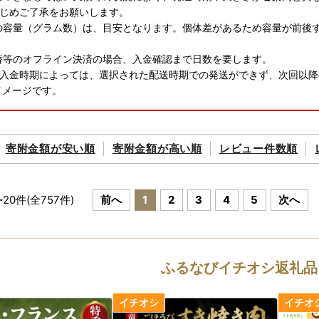
じめご了承をお願いします。
内の容量（グラム数）は、目安となります。個体差があるため容量が前後
振替等のオフライン決済の場合、入金確認まで日数を要します。
入金時期によっては、選択された配送時期での発送ができず、次回以降
はイメージです。
寄附金額が
安い順
寄附金額が
高い順
レビュー件数順
~
20
件(全
757
件)
前へ
1
2
3
4
5
次へ
ふるなびイチオシ返礼品