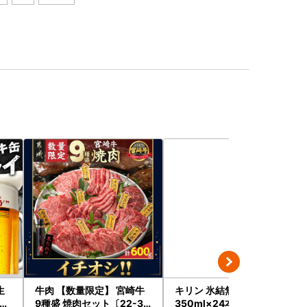
生
牛肉 【数量限定】 宮崎牛
キリン 氷結無糖レモン7％
4本
9種盛 焼肉セット〔22-31
350ml×24本｜氷結 チュ