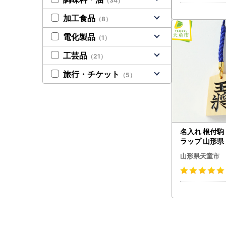
（34）
加工食品
（8）
電化製品
（1）
工芸品
（21）
旅行・チケット
（5）
名入れ 根付駒 (
ラップ 山形県
山形県天童市