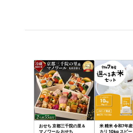
おせち 京都三千院の里＆
米 精米 令和7年産
マノワール おせち
カリ 10kg スピ