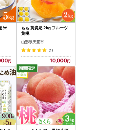
産 米
もも 黄貴妃 2kg フルーツ
黄桃
山形県天童市
(1)
000
10,000