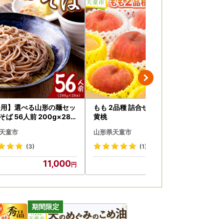
務用】選べる山形の麺セッ
もも 2品種 詰合せ 約 5kg 白桃
天童
そば 56人前 200g×28
黄桃
g 
麦
天童市
山形県天童市
山
(3)
(1)
11,000
20,000