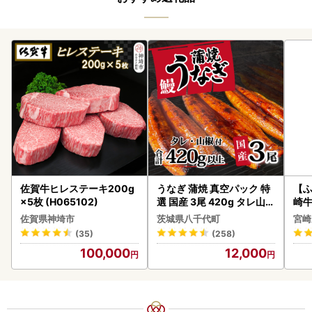
佐賀牛ヒレステーキ200g
うなぎ 蒲焼 真空パック 特
【ふ
×5枚 (H065102)
選 国産 3尾 420g タレ山椒
崎牛 
付き うな重 ひつまぶし 訳
-VO
佐賀県神埼市
茨城県八千代町
宮崎
あり 茨城 ウナギ 鰻 個包装
(35)
(258)
人気 美味しい 小分け 八千
100,000
12,000
代町