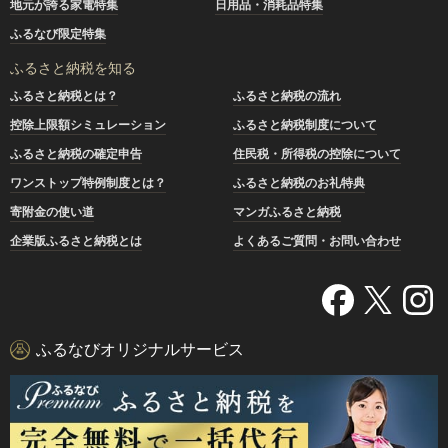
地元が誇る家電特集
日用品・消耗品特集
ふるなび限定特集
ふるさと納税を知る
ふるさと納税とは？
ふるさと納税の流れ
控除上限額シミュレーション
ふるさと納税制度について
ふるさと納税の確定申告
住民税・所得税の控除について
ワンストップ特例制度とは？
ふるさと納税のお礼特典
寄附金の使い道
マンガふるさと納税
企業版ふるさと納税とは
よくあるご質問・お問い合わせ
ふるなびオリジナルサービス