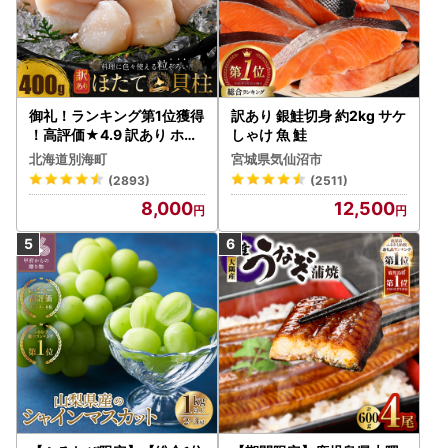
御礼！ランキング第1位獲得
訳あり 銀鮭切身 約2kg サケ
！高評価★4.9 訳あり ホタ
しゃけ 魚 鮭
テ 400g（ほたて 帆立 貝柱
北海道別海町
宮城県気仙沼市
冷凍 ）
(2893)
(2511)
8,000
12,500