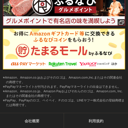
Amazon、Amazon.co.jpおよびそのロゴは、Amazon.com,Inc.またはその関連会社
の商標です。
PayPayマネーライトが付与されます。PayPayマネーライトの出金はできません。
Amazon、Amazon.co.jp、Amazon Payおよびそれらのロゴは、Amazon.com, Inc.
またはその関連会社の商標です。
PayPay、PayPayのロゴ、ペイペイ、Ｐのロゴは、LINEヤフー株式会社の登録商標ま
たは商標です。
会社概要
利用規約