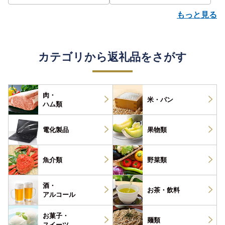
もっと見る
カテゴリから返礼品をさがす
肉・
米・パン
ハム類
電化製品
果物類
魚介類
野菜類
酒・
お茶・
飲料
アルコール
お菓子・
麺類
スイーツ