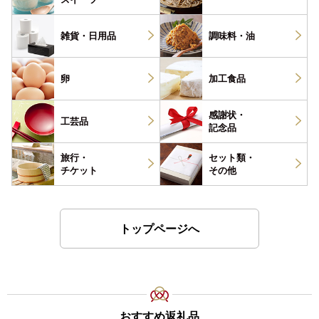
雑貨・
日用品
調味料・
油
卵
加工食品
感謝状・
工芸品
記念品
旅行・
セット類・
チケット
その他
トップページへ
おすすめ返礼品