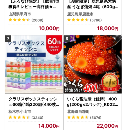
【ふるなび限定】【総合1位
【期間限定】鹿児島県大隅
獲得!! レビュー高評価★】
産 うなぎ蒲焼 4尾（600g
〈2026年度配送分〉山梨
） KN007-004-04-cp18
山梨県甲府市
鹿児島県鹿屋市
県産 シャインマスカット 2
うなぎ 鰻 魚 惣菜 総菜
(2009)
(5766)
～3房（1.0kg以上）シャイ
10,000
18,000
ン フルーツ FN-Limited-S
P
クラリスボックスティッシ
いくら醤油漬（鮭卵） 400
ュ60箱(1箱220組(440枚))
g(200g×2パック)_K022-
(5個入り×12セット)【配送
1676
栃木県小山市
北海道白糠町
不可地域：離島・沖縄県】
(3240)
(5674)
【1256759】
14,000
22,000