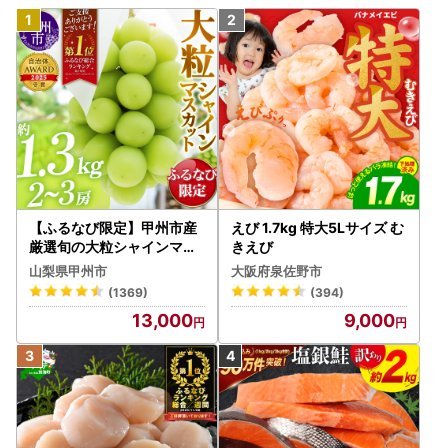
【ふるなび限定】甲州市産
えび 1.7kg 特大5Lサイズ む
厳選旬の大粒シャインマス
きえび
カット 約1.3kg 2～3房【2
山梨県甲州市
大阪府泉佐野市
026年発送】（MG）B12-
(1369)
(394)
472 FN-Limited-VO シャ
13,000
9,000
インマスカット フルーツ