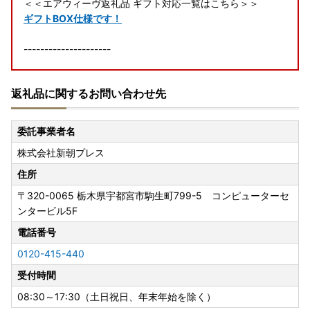
＜＜エアウィーヴ返礼品 ギフト対応一覧はこちら＞＞
ギフトBOX仕様です！
---------------------
＜詐欺サイトにご注意ください＞
返礼品に関するお問い合わせ先
ふるさと納税の画像や返礼品名を不正にコピーした悪質なサ
イトが確認されています。
怪しいと感じた場合は、お申込みされる前に幸田町までご確
委託事業者名
認いただく等、悪質な詐欺には十分ご注意ください。
株式会社新朝プレス
幸田町でのふるさと納税寄附申し込みサイトにつきまして
は、公式HPにてご確認ください。
住所
〒320-0065
栃木県宇都宮市駒生町799-5 コンピューターセ
ンタービル5F
電話番号
0120-415-440
受付時間
08:30～17:30（土日祝日、年末年始を除く）