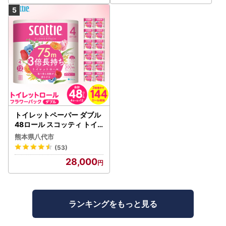
トイレットペーパー ダブル
48ロール スコッティ トイ
レット
熊本県八代市
(53)
28,000
ランキングをもっと見る