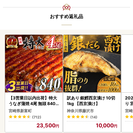
おすすめ返礼品
【3営業日以内出荷】特大
訳あり 銀鱈西京漬け 10切
20
うなぎ蒲焼 4尾 無頭 840g
1kg 【西京漬け】
り 
以上 C388-840-3D
C32
宮崎県新富町
神奈川県藤沢市
宮崎
(712)
(14)
23,500
10,000