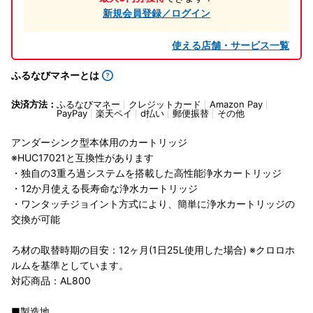
新規会員登録／ログイン
使える店舗・サービス一覧
ふるなびマネーとは
決済方法：
ふるなびマネー
クレジットカード
Amazon Pay
PayPay
楽天ペイ
d払い
郵便振替
その他
アンダーシンク型本体用のカートリッジ
※HUC17021と互換性があります
・独自の3重ろ過システムを搭載した高性能浄水カートリッジ
・12か月使える長寿命な浄水カートリッジ
・ワンタッチジョイント方式により、簡単に浄水カートリッジの
交換が可能
ろ材の取替時期の目安：12ヶ月(1日25L使用した場合) ※クロロホ
ルムを基準としています。
対応商品：AL800
■製造地