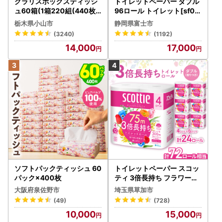
クラリスボックスティッシ
トイレットペーパー ダブル
ュ60箱(1箱220組(440枚))
96ロール トイレット[sf00
(5個入り×12セット)【配送
1-012]
栃木県小山市
静岡県富士市
不可地域：離島・沖縄県】
(3240)
(1192)
【1256759】
14,000
17,000
ソフトパックティッシュ 60
トイレットペーパー スコッ
パック×400枚
ティ 3倍長持ち フラワーパ
ック 4ロール×6P
大阪府泉佐野市
埼玉県草加市
(49)
(728)
10,000
15,000