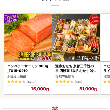
エンペラーサーモン 900g
迎春おせち 京都三千院の
エビ
_T015-0910
里 四段重 53品 おせち 冷蔵
ラ
2027 先行予約
北海道白糠町
京都府亀岡市
福岡
(4708)
(140)
15,000
81,000