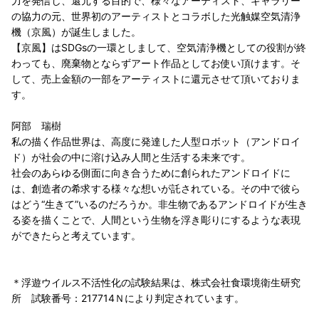
力を発信し、還元する目的で、様々なアーティスト、ギャラリー
の協力の元、世界初のアーティストとコラボした光触媒空気清浄
機（京風）が誕生しました。
【京風】はSDGsの一環としまして、空気清浄機としての役割が終
わっても、廃棄物とならずアート作品としてお使い頂けます。そ
して、売上金額の一部をアーティストに還元させて頂いておりま
す。
阿部 瑞樹
私の描く作品世界は、高度に発達した人型ロボット（アンドロイ
ド）が社会の中に溶け込み人間と生活する未来です。
社会のあらゆる側面に向き合うために創られたアンドロイドに
は、創造者の希求する様々な想いが託されている。その中で彼ら
はどう“生きて”いるのだろうか。非生物であるアンドロイドが生き
る姿を描くことで、人間という生物を浮き彫りにするような表現
ができたらと考えています。
＊浮遊ウイルス不活性化の試験結果は、株式会社食環境衛生研究
所 試験番号：217714Ｎにより判定されています。