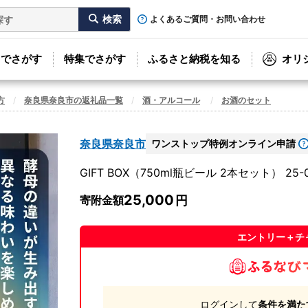
よくあるご質問・お問い合わせ
リでさがす
特集でさがす
ふるさと納税を知る
オリ
方
奈良県奈良市の返礼品一覧
酒・アルコール
お酒のセット
奈良県奈良市
ワンストップ特例オンライン申請
GIFT BOX（750ml瓶ビール 2本セット） 25-
25,000
寄附金額
エントリー＋チ
ログインして
条件を満た