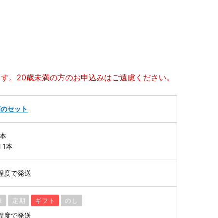
ます。20歳未満の方のお申込みはご遠慮ください。
酒のセット
1本
l 1本
程度で発送
凍
定期
ギフト
のし
程度で発送