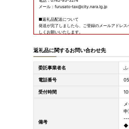
電話：0742-93-3274
メール：furusato-tax@city.nara.lg.jp
■返礼品配送について
発送が完了しましたら、ご登録のメールアドレス
しくお願いいたします。
※寄附者様のご都合によって返礼品が受け取れず
を承りますのでお問い合わせくださいませ。
返礼品に関するお問い合わせ先
委託事業者名
ふ
電話番号
05
受付時間
1
メ
申
--
備考
◆