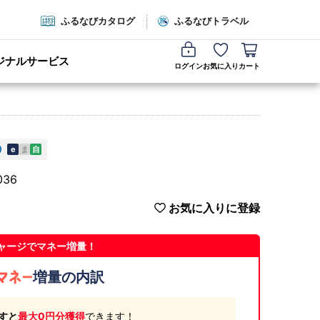
ふるなびカタログ
ふるなびトラベル
ジナルサービス
ログイン
お気に入り
カート
e
ま
自
036
お気に入りに登録
ャージでマネー増量！
増量の内訳
すと
最大0円分獲得
できます！