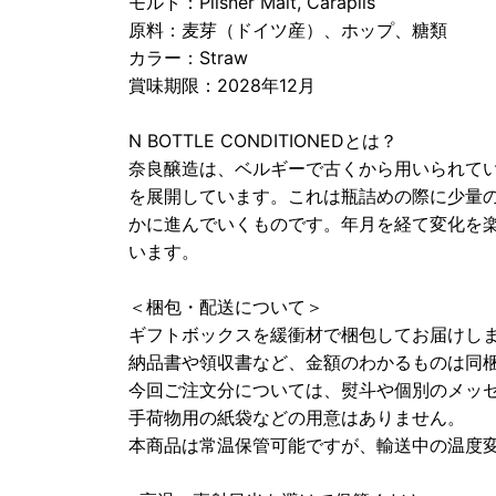
モルト：Pilsner Malt, Carapils
原料：麦芽（ドイツ産）、ホップ、糖類
カラー：Straw
賞味期限：2028年12月
N BOTTLE CONDITIONEDとは？
奈良醸造は、ベルギーで古くから用いられて
を展開しています。これは瓶詰めの際に少量
かに進んでいくものです。年月を経て変化を
います。
＜梱包・配送について＞
ギフトボックスを緩衝材で梱包してお届けし
納品書や領収書など、金額のわかるものは同
今回ご注文分については、熨斗や個別のメッ
手荷物用の紙袋などの用意はありません。
本商品は常温保管可能ですが、輸送中の温度