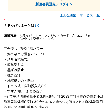
新規会員登録／ログイン
使える店舗・サービス一覧
ふるなびマネーとは
決済方法：
ふるなびマネー
クレジットカード
Amazon Pay
PayPay
楽天ペイ
d払い
完全楽スゴ洗剤4層パワー
・漂白剤つけ置きパワー*1
・消臭＆抗菌*2
・簡単楽ちん
・黒ずみ防止
・強力洗浄
・洗濯槽のカビ防止
・ドラム式・自動投入式OK
・すすぎ1回・まとめ洗い
※全て平均洗濯物量(P＆G調べ)時。*1 2023年11月時点の市場No.1
酵素系液体漂白剤で30分のぬるま湯のつけ置きとNo.1液体洗濯用
洗剤との併用比較(P＆G調べ)。