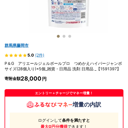
群馬県藤岡市
5.0
(2件)
P＆G アリエールジェルボールプロ つめかえハイパージャンボ
サイズ(28個入り)×5個_雑貨・日用品 洗剤 日用品 _【1591397】
28,000
寄附金額
エントリー＋チャージでマネー増量！
増量の内訳
ログインして
条件を満たすと
最大0円分獲得
できます！