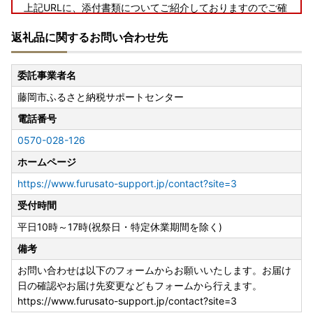
上記URLに、添付書類についてご紹介しておりますのでご確
認ください。
返礼品に関するお問い合わせ先
(外部サイトへ遷移します。個人情報の保護は遷移先サイト
の方針に従います。)
委託事業者名
◆送付先
藤岡市ふるさと納税サポートセンター
〒143-8691
日本郵便株式会社大森郵便局私書箱第61号
電話番号
群馬県藤岡市 ワンストップ特例申請窓口
0570-028-126
◆電子申請
ホームページ
【ふるさとPASS】ワンストップ特例制度の手続きをスマホ
https://www.furusato-support.jp/contact?site=3
でできるサービス
受付時間
https://www.furusato-pass.jp/static/about
上記URLに、電子申請についてご紹介しておりますのでご確
平日10時～17時(祝祭日・特定休業期間を除く)
認ください。
備考
オンラインにて手続きがすべて完了するオンラインワンスト
ップ申請をぜひご利用ください。
お問い合わせは以下のフォームからお願いいたします。お届け
(外部サイトへ遷移します。個人情報の保護は遷移先サイト
日の確認やお届け先変更などもフォームから行えます。
の方針に従います。)
https://www.furusato-support.jp/contact?site=3