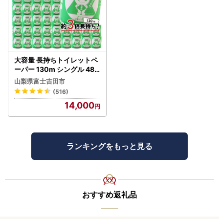
大容量 長持ちトイレットペ
ーパー 130m シングル 48R
芯なし 3倍巻 トイレット
山梨県富士吉田市
(516)
14,000
ランキングをもっと見る
おすすめ返礼品