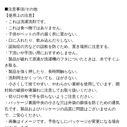
■注意事項/その他
【使用上の注意】
・これは洗濯洗剤です。
・これは食べ物ではありません。
・子供やペットの手の届く所に置かない。
・口に入れたり、飲み込んだりしない。
・認知症の方などの誤飲を防ぐため、置き場所に注意する。
・下洗いや手洗い用におすすめしません。
・製品が破れて原液が洗濯機のフタについたときは、水ですぐふ
き取る。
・製品を強く押したり、長時間触らない。
・洗剤同士がくっついても、はがさない。
・小さくして捨てやすい、やわらかい素材を使用しています。開
封前の破損や液漏れに注意してお取り扱いください。
・切り口や角で手を切らないようご注意ください。
・パッケージ裏面中央の小さな穴は外袋の膨張を防ぐための通気
孔です。製品およびパッケージの品質に問題はございませんの
で、ご安心ください。
・画像はイメージです。予告なしにパッケージが変更になる場合