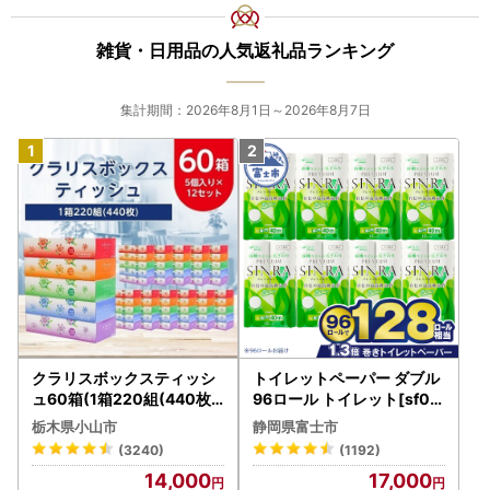
雑貨・日用品の人気返礼品ランキング
集計期間：2026年8月1日～2026年8月7日
クラリスボックスティッシ
トイレットペーパー ダブル
ュ60箱(1箱220組(440枚))
96ロール トイレット[sf00
(5個入り×12セット)【配送
1-012]
栃木県小山市
静岡県富士市
不可地域：離島・沖縄県】
(3240)
(1192)
【1256759】
14,000
17,000