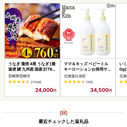
うなぎ 蒲焼 4尾 うなぎ [最
ママ＆キッズ ベビーミル
いく
速便 鰻 九州産 国産 計760
キーローションお得用サイ
0g
g以上]
ズ 380ml 2本セット CH21
2-1
宮崎県宮崎市
北海道白老町
北海
0
(1134)
(10)
24,000
34,500
最近チェックした返礼品