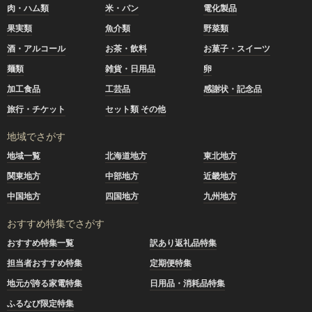
肉・ハム類
米・パン
電化製品
果実類
魚介類
野菜類
酒・アルコール
お茶・飲料
お菓子・スイーツ
麺類
雑貨・日用品
卵
加工食品
工芸品
感謝状・記念品
旅行・チケット
セット類 その他
地域でさがす
地域一覧
北海道地方
東北地方
関東地方
中部地方
近畿地方
中国地方
四国地方
九州地方
おすすめ特集でさがす
おすすめ特集一覧
訳あり返礼品特集
担当者おすすめ特集
定期便特集
地元が誇る家電特集
日用品・消耗品特集
ふるなび限定特集