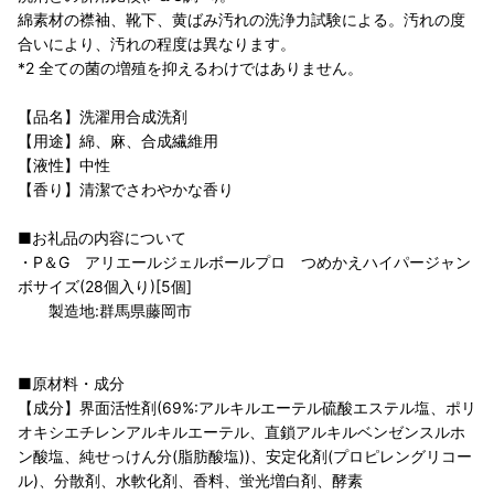
綿素材の襟袖、靴下、黄ばみ汚れの洗浄力試験による。汚れの度
合いにより、汚れの程度は異なります。
*2 全ての菌の増殖を抑えるわけではありません。
【品名】洗濯用合成洗剤
【用途】綿、麻、合成繊維用
【液性】中性
【香り】清潔でさわやかな香り
■お礼品の内容について
・P＆G アリエールジェルボールプロ つめかえハイパージャン
ボサイズ(28個入り)[5個]
製造地:群馬県藤岡市
■原材料・成分
【成分】界面活性剤(69%:アルキルエーテル硫酸エステル塩、ポリ
オキシエチレンアルキルエーテル、直鎖アルキルベンゼンスルホ
ン酸塩、純せっけん分(脂肪酸塩))、安定化剤(プロピレングリコー
ル)、分散剤、水軟化剤、香料、蛍光増白剤、酵素