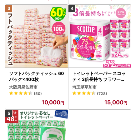
ソフトパックティッシュ 60
トイレットペーパー スコッ
パック×400枚
ティ 3倍長持ち フラワーパ
ック 4ロール×6P
大阪府泉佐野市
埼玉県草加市
(50)
(728)
10,000
15,000