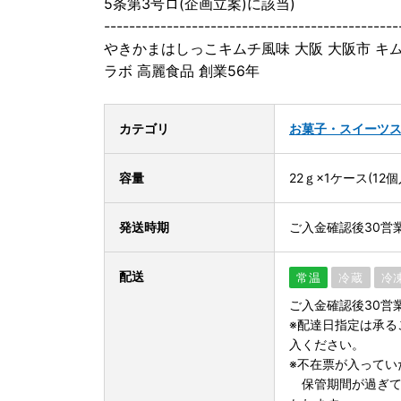
5条第3号ロ(企画立案)に該当)
-----------------------------------------------
やきかまはしっこキムチ風味 大阪 大阪市 キム
ラボ 高麗食品 創業56年
カテゴリ
お菓子・スイーツ
容量
22ｇ×1ケース(12個
発送時期
ご入金確認後30営
配送
常温
冷蔵
冷
ご入金確認後30営
※配達日指定は承る
入ください。
※不在票が入ってい
保管期間が過ぎて