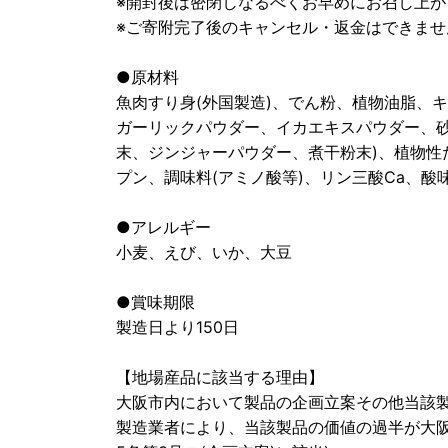
※開封後は密閉しなるべくお早めにお召し上が
※ご寄附完了後のキャンセル・返金はできませ
●原材料
魚肉すり身(外国製造)、でん粉、植物油脂、
ガーリックパウダー、イカエキスパウダー、
末、ジンジャーパウダー、煮干粉末)、植物性
プン、調味料(アミノ酸等)、リン三酸Ca、酸
●アレルギー
小麦、えび、いか、大豆
●賞味期限
製造日より150日
【地場産品に該当する理由】
大阪市内において製品の企画立案その他当該
製造業者により、当該製品の価値の過半が大阪