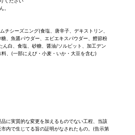
りください
ん。
キムチシーズニング(食塩、唐辛子、デキストリン、
砂糖、魚醤パウダー、エビエキスパウダー、鰹節粉
たん白、食塩、砂糖、醤油/ソルビット、加工デン
味料、(一部にえび・小麦・いか・大豆を含む)
製品に実質的な変更を加えるものでない工程、当該
市内で生じてる旨の証明がなされたもの。(告示第