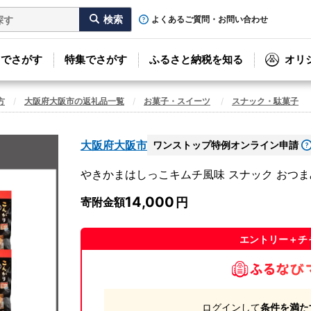
よくあるご質問・お問い合わせ
リでさがす
特集でさがす
ふるさと納税を知る
オリ
方
大阪府大阪市の返礼品一覧
お菓子・スイーツ
スナック・駄菓子
大阪府大阪市
ワンストップ特例オンライン申請
やきかまはしっこキムチ風味 スナック おつまみ_O
14,000
寄附金額
エントリー＋チ
ログインして
条件を満た