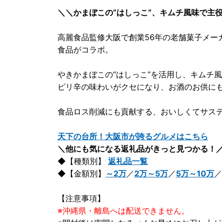
＼＼かまぼこの“はしっこ”、キムチ風味で主
高麗食品監修大阪で創業56年の老舗菓子メー
食品がコラボ。
やきかまぼこの“はしっこ”を活用し、キムチ
ピリ辛の味わいがクセになり、お酒のお供に
食品ロス削減にも貢献する、おいしくてサス
天下の台所！大阪市が誇るグルメはこちら
＼他にも気になる返礼品がきっと見つかる！
◆【種類別】
返礼品一覧
◆【金額別】
～2万
／
2万～5万
／
5万～10万
／
【注意事項】
※沖縄県・離島へは配送できません。