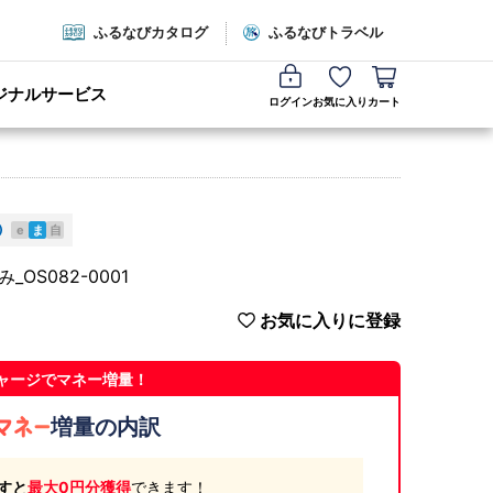
ふるなびカタログ
ふるなびトラベル
ジナルサービス
ログイン
お気に入り
カート
e
ま
自
S082-0001
お気に入りに登録
ャージでマネー増量！
増量の内訳
すと
最大0円分獲得
できます！