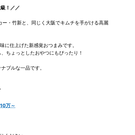
役級！／／
カー・竹新と、同じく大阪でキムチを手がける高麗
風味に仕上げた新感覚おつまみです。
も、ちょっとしたおやつにもぴったり！
テナブルな一品です。
／
10万～