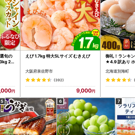
選旬の
えび 1.7kg 特大5Lサイズ むきえび
御礼！ランキン
kg 2
★4.9 訳あり 
B12-
帆立 貝柱 冷凍 
大阪府泉佐野市
北海道別海町
インマス
(392)
,000
9,000