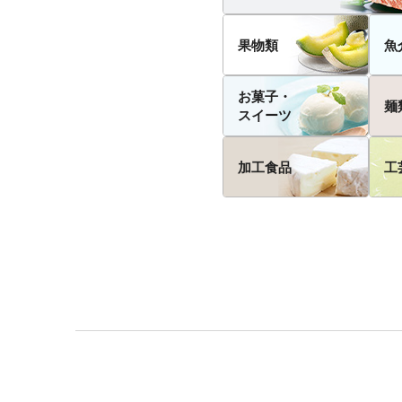
果物類
魚
お菓子・
麺
スイーツ
加工食品
工