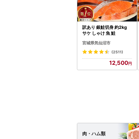
訳あり 銀鮭切身 約2kg
サケ しゃけ 魚 鮭
宮城県気仙沼市
(2511)
12,500
肉・
ハム類