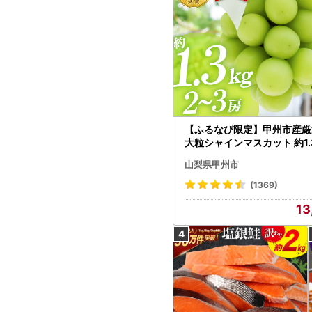
【ふるなび限定】甲州市産厳
大粒シャインマスカット 約1.3
～3房【2026年発送】（MG）
山梨県甲州市
472 FN-Limited-VO シャ
カット フルーツ
(1369)
13