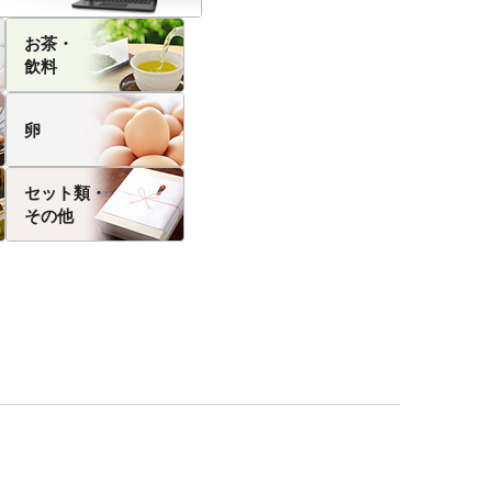
お茶・
飲料
卵
セット類・
その他