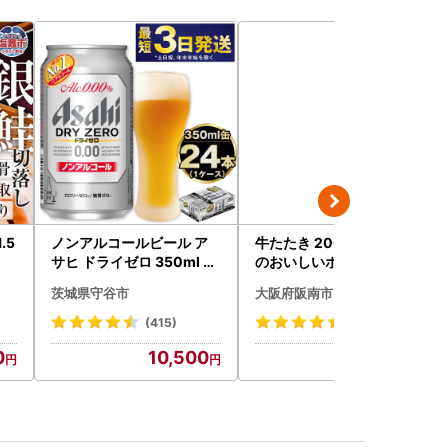
.5
ノンアルコールビール ア
牛たたき 200gと 名倉商店
サヒ ドライゼロ 350ml 24
のおいしいポン酢 30ml
本 ノンアル ビール asashi
茨城県守谷市
大阪府阪南市
守谷市
(415)
(18)
0
10,500
13,000