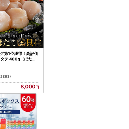
グ第1位獲得！高評価
ホタテ 400g（ほたて
）
(2893)
8,000