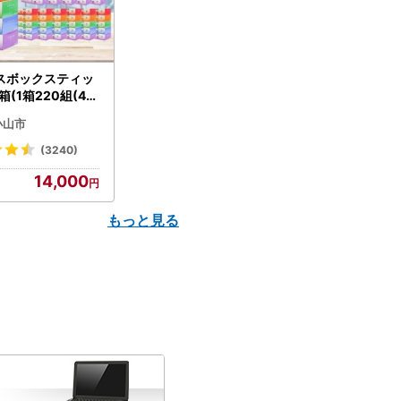
スボックスティッ
箱(1箱220組(44
(5個入り×12セッ
小山市
配送不可地域：離島
】【1256759】
(3240)
14,000
もっと見る