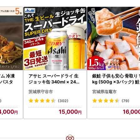
ム 冷凍
アサヒ スーパードライ 生
銀鮭 子供も安心 骨取り 1
 パスタ
ジョッキ缶 340ml × 24本
kg (500g ×3パック) 鮭
(1ケース) ＜茨城工場＞ 缶
茨城県守谷市
宮城県塩竈市
ビール お酒 Asahi 守谷市
)
(302)
(79)
4,000
15,000
16,00