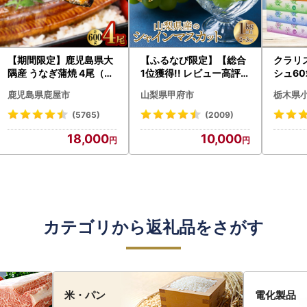
【期間限定】鹿児島県大
【ふるなび限定】【総合
クラリ
隅産 うなぎ蒲焼 4尾（60
1位獲得!! レビュー高評価
シュ60
0g） KN007-004-04-
★】〈2026年度配送分
0枚))
鹿児島県鹿屋市
山梨県甲府市
栃木県
cp18 うなぎ 鰻 魚 惣菜 総
〉山梨県産 シャインマス
ト)【
菜
カット 2～3房（1.0kg以
・沖縄県
(5765)
(2009)
上）シャイン フルーツ F
18,000
10,000
N-Limited-SP
カテゴリから返礼品をさがす
米・パン
電化製品