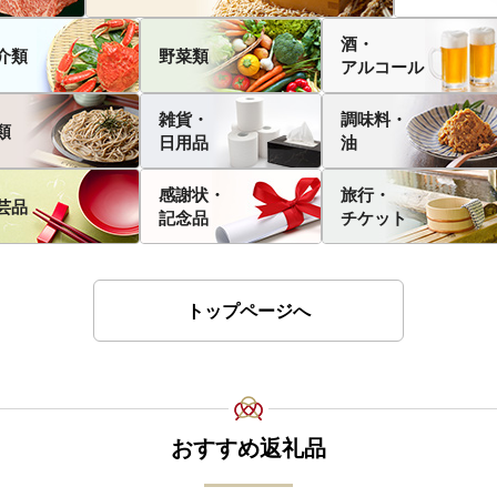
酒・
介類
野菜類
アルコール
雑貨・
調味料・
類
日用品
油
感謝状・
旅行・
芸品
記念品
チケット
トップページへ
おすすめ返礼品