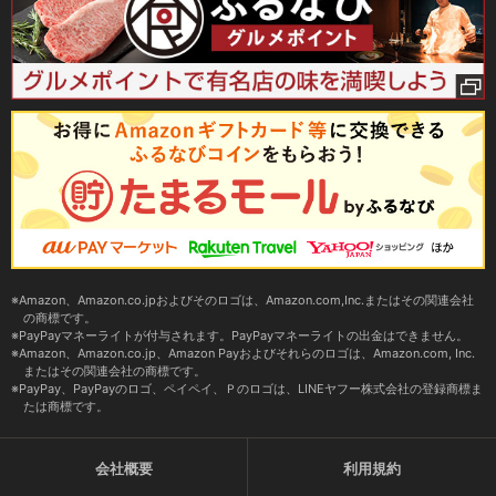
Amazon、Amazon.co.jpおよびそのロゴは、Amazon.com,Inc.またはその関連会社
の商標です。
PayPayマネーライトが付与されます。PayPayマネーライトの出金はできません。
Amazon、Amazon.co.jp、Amazon Payおよびそれらのロゴは、Amazon.com, Inc.
またはその関連会社の商標です。
PayPay、PayPayのロゴ、ペイペイ、Ｐのロゴは、LINEヤフー株式会社の登録商標ま
たは商標です。
会社概要
利用規約