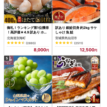
御礼！ランキング第1位獲得
訳あり 銀鮭切身 約2kg サケ
！高評価★4.9 訳あり ホタ
しゃけ 魚 鮭
テ 400g（ほたて 帆立 貝柱
北海道別海町
宮城県気仙沼市
冷凍 ）
(2893)
(2511)
8,000
12,500