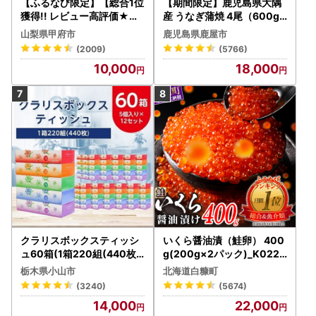
【ふるなび限定】【総合1位
【期間限定】鹿児島県大隅
獲得!! レビュー高評価★】
産 うなぎ蒲焼 4尾（600g
〈2026年度配送分〉山梨
） KN007-004-04-cp18
山梨県甲府市
鹿児島県鹿屋市
県産 シャインマスカット 2
うなぎ 鰻 魚 惣菜 総菜
(2009)
(5766)
～3房（1.0kg以上）シャイ
10,000
18,000
ン フルーツ FN-Limited-S
P
クラリスボックスティッシ
いくら醤油漬（鮭卵） 400
ュ60箱(1箱220組(440枚))
g(200g×2パック)_K022-
(5個入り×12セット)【配送
1676
栃木県小山市
北海道白糠町
不可地域：離島・沖縄県】
(3240)
(5674)
【1256759】
14,000
22,000