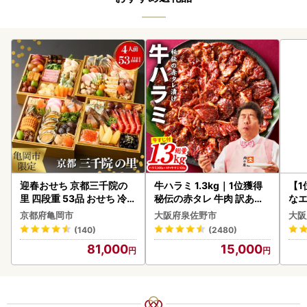
迎春おせち 京都三千院の
牛ハラミ 1.3kg｜1位獲得
【1
里 四段重 53品 おせち 冷蔵
秘伝の赤タレ 牛肉 訳あり
なエ
2027 先行予約
焼肉 BBQ
京都府亀岡市
大阪府泉佐野市
大阪
(140)
(2480)
81,000
15,000