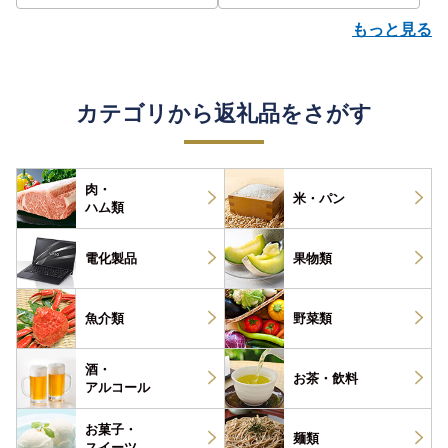
もっと見る
カテゴリから返礼品をさがす
肉・
米・パン
ハム類
電化製品
果物類
魚介類
野菜類
酒・
お茶・
飲料
アルコール
お菓子・
麺類
スイーツ