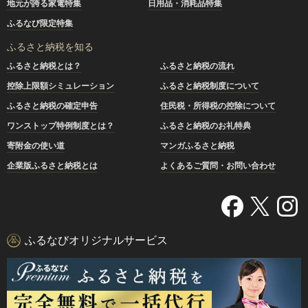
地元が誇る家電特集
日用品・消耗品特集
ふるなび限定特集
ふるさと納税を知る
ふるさと納税とは？
ふるさと納税の流れ
控除上限額シミュレーション
ふるさと納税制度について
ふるさと納税の確定申告
住民税・所得税の控除について
ワンストップ特例制度とは？
ふるさと納税のお礼特典
寄附金の使い道
マンガふるさと納税
企業版ふるさと納税とは
よくあるご質問・お問い合わせ
ふるなびオリジナルサービス