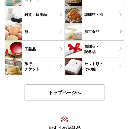
雑貨・
日用品
調味料・
油
卵
加工食品
感謝状・
工芸品
記念品
旅行・
セット類・
チケット
その他
トップページへ
おすすめ返礼品