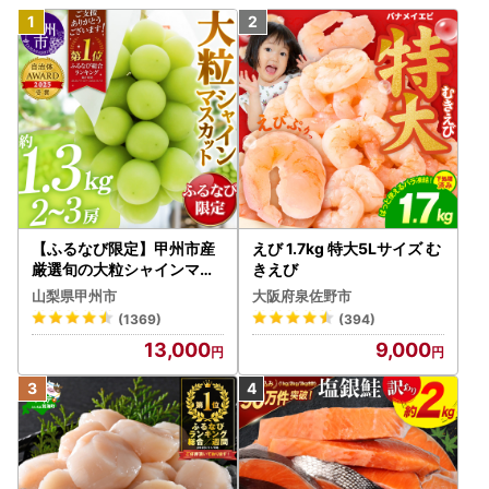
【ふるなび限定】甲州市産
えび 1.7kg 特大5Lサイズ む
厳選旬の大粒シャインマス
きえび
カット 約1.3kg 2～3房【2
山梨県甲州市
大阪府泉佐野市
026年発送】（MG）B12-
(1369)
(394)
472 FN-Limited-VO シャ
13,000
9,000
インマスカット フルーツ