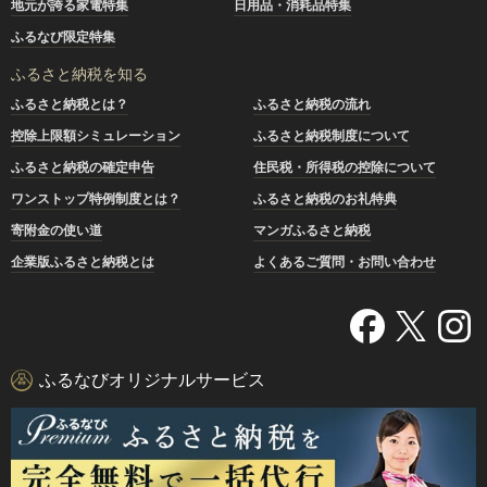
地元が誇る家電特集
日用品・消耗品特集
ふるなび限定特集
ふるさと納税を知る
ふるさと納税とは？
ふるさと納税の流れ
控除上限額シミュレーション
ふるさと納税制度について
ふるさと納税の確定申告
住民税・所得税の控除について
ワンストップ特例制度とは？
ふるさと納税のお礼特典
寄附金の使い道
マンガふるさと納税
企業版ふるさと納税とは
よくあるご質問・お問い合わせ
ふるなびオリジナルサービス