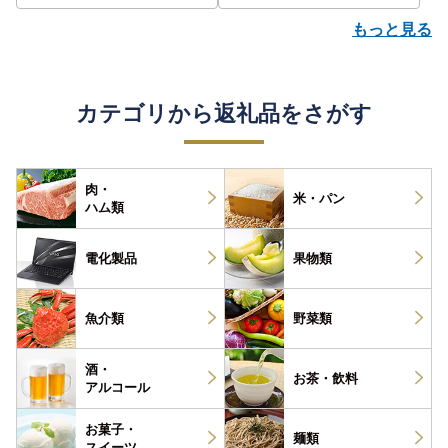
もっと見る
カテゴリから返礼品をさがす
肉・
米・パン
ハム類
電化製品
果物類
魚介類
野菜類
酒・
お茶・
飲料
アルコール
お菓子・
麺類
スイーツ