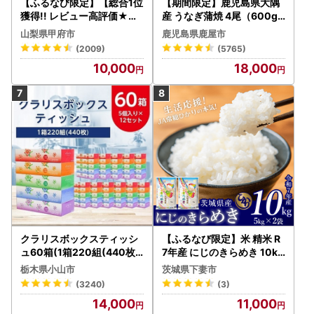
【ふるなび限定】【総合1位
【期間限定】鹿児島県大隅
獲得!! レビュー高評価★】
産 うなぎ蒲焼 4尾（600g
〈2026年度配送分〉山梨
） KN007-004-04-cp18
山梨県甲府市
鹿児島県鹿屋市
県産 シャインマスカット 2
うなぎ 鰻 魚 惣菜 総菜
(2009)
(5765)
～3房（1.0kg以上）シャイ
10,000
18,000
ン フルーツ FN-Limited-S
P
クラリスボックスティッシ
【ふるなび限定】米 精米 R
ュ60箱(1箱220組(440枚))
7年産 にじのきらめき 10kg
(5個入り×12セット)【配送
10月 FN-Limited-PR
栃木県小山市
茨城県下妻市
不可地域：離島・沖縄県】
(3240)
(3)
【1256759】
14,000
11,000