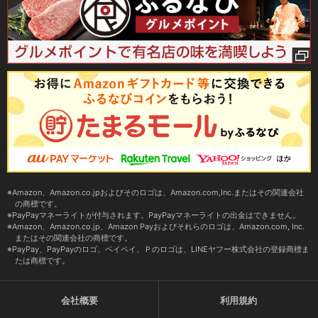
Amazon、Amazon.co.jpおよびそのロゴは、Amazon.com,Inc.またはその関連会社
の商標です。
PayPayマネーライトが付与されます。PayPayマネーライトの出金はできません。
Amazon、Amazon.co.jp、Amazon Payおよびそれらのロゴは、Amazon.com, Inc.
またはその関連会社の商標です。
PayPay、PayPayのロゴ、ペイペイ、Ｐのロゴは、LINEヤフー株式会社の登録商標ま
たは商標です。
会社概要
利用規約