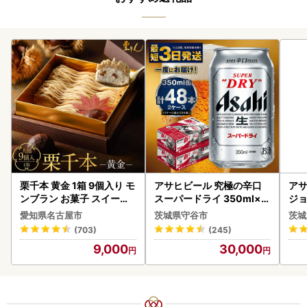
栗千本 黄金 1箱 9個入り モ
アサヒビール 究極の辛口
アサ
ンブラン お菓子 スイーツ
スーパードライ 350ml×4
ジョ
デザート モンブラン 人気
8本 ビール
(1ケース)
愛知県名古屋市
茨城県守谷市
茨城
ビー
(703)
(245)
9,000
30,000