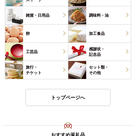
雑貨・
日用品
調味料・
油
卵
加工食品
感謝状・
工芸品
記念品
旅行・
セット類・
チケット
その他
トップページへ
おすすめ返礼品