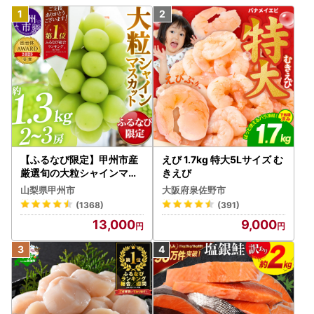
【ふるなび限定】甲州市産
えび 1.7kg 特大5Lサイズ む
厳選旬の大粒シャインマス
きえび
カット 約1.3kg 2～3房【2
山梨県甲州市
大阪府泉佐野市
026年発送】（MG）B12-
(1368)
(391)
472 FN-Limited-VO シャ
13,000
9,000
インマスカット フルーツ