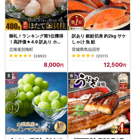
御礼！ランキング第1位獲得
訳あり 銀鮭切身 約2kg サケ
！高評価★4.9 訳あり ホタ
しゃけ 魚 鮭
テ 400g（ほたて 帆立 貝柱
北海道別海町
宮城県気仙沼市
冷凍 ）
(2892)
(2511)
8,000
12,500