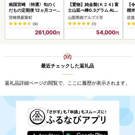
南国宮崎 〈特選〉旬のく
【置物】純金製(Ｋ２４) 富
【
だもの定期便 12ヵ月コー
士山延べ棒0.3グラム ALP
精米 
ス【F84-25】
BK193
宮崎県新富町
山梨県南アルプス市
佐賀
(9)
(1)
261,000
54,000
最近チェックした返礼品
返礼品詳細ページの閲覧で、ここに履歴が表示されます。