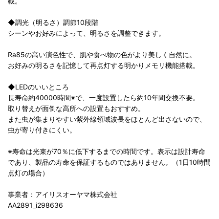
載。
◆調光（明るさ）調節10段階
シーンやお好みによって、明るさを調整できます。
Ra85の高い演色性で、肌や食べ物の色がより美しく自然に。
お好みの明るさを記憶して再点灯する明かりメモリ機能搭載。
◆LEDのいいところ
長寿命約40000時間※で、一度設置したら約10年間交換不要。
取り替えが面倒な高所への設置もおすすめ。
また虫が集まりやすい紫外線領域波長をほとんど出さないので、
虫が寄り付きにくい。
※寿命は光束が70％に低下するまでの時間です。表示は設計寿命
であり、製品の寿命を保証するものではありません。（1日10時間
点灯の場合）
事業者：アイリスオーヤマ株式会社
AA2891_i298636