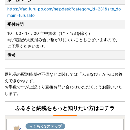
だけますようお願いいたします。
https://faq.furu-po.com/helpdesk?category_id=231&site_do
（ご希望にそえない場合はご了承くださいませ）
main=furusato
受付時間
◆アイリスオーヤマ製品について◆
※「組み立て不要」の記載がないものは、お客様組み立てと
10：00～17：00 年中無休（1/1～1/3を除く）
なっております。（工具は入っておりません）
※お電話が大変混み合い繋がりにくいこともございますので、
※メーカー保証は、アイリスオーヤマの規定に準じます。
ご了承くださいませ。
（詳細はアイリスオーヤマ公式HP内「お客様サポート・お
備考
問合せ」で検索ください）
※ふるさと納税では領収証がございませんので、寄附受領証
明書を保管ください。
返礼品の配送時期や不備などに関しては「ふるなび」からはお答
※保証期間の開始日は、返礼品のお届け日から対象といたし
えできかねます。
ます。
お手数ですが上記より直接お問い合わせいただくようお願いいた
※保証適用外品もありますことご承知おきください。
します。
※未開封・未使用であっても、メーカー保証の期間は変わり
ません
ふるさと納税をもっと知りたい方はコチラ
保証期間内に故障や不具合が生じた場合は、保証規定にした
がって修理や交換等の方法でご対応となりますので、アイリ
スオーヤマ公式HP内「お客様サポート・お問合せ」或いは
らくらく3ステップ
同梱されている保証書に記載の連絡先までお問い合わせくだ