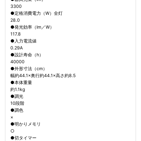
3300
●定格消費電力（W）全灯
28.0
●発光効率（lm／W）
117.8
●入力電流値
0.29A
●設計寿命（h）
40000
●外形寸法（cm）
幅約44.1×奥行約44.1×高さ約8.5
●本体重量
約1.1kg
●調光
10段階
●調色
×
●明かりメモリ
○
●切タイマー