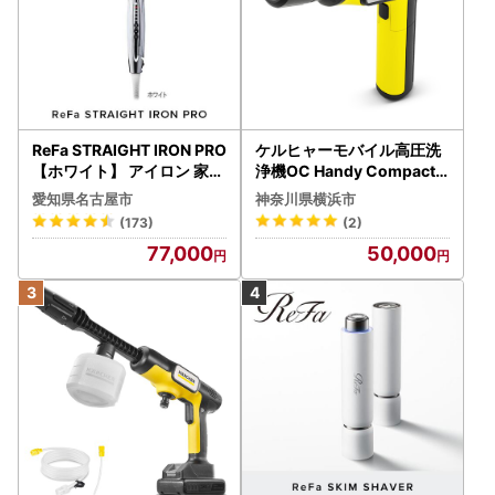
ReFa STRAIGHT IRON PRO
ケルヒャーモバイル高圧洗
【ホワイト】 アイロン 家電
浄機OC Handy Compact
美容 リファ アイロン
（ハンディエア） APV000
愛知県名古屋市
神奈川県横浜市
7
(173)
(2)
77,000
50,000