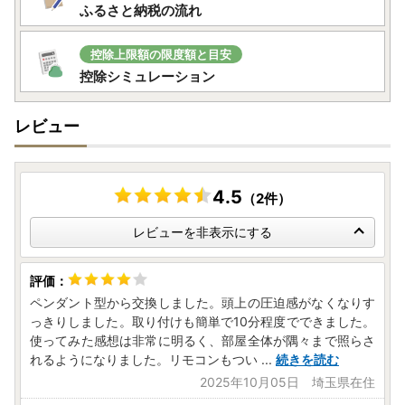
ふるさと納税の流れ
さい。
～問い合わせについて～
控除上限額の限度額と目安
控除シミュレーション
JTBふるさと納税コールセンター
TEL：0120-426-371
レビュー
お問い合わせフォーム：https://faq.furu-po.com/helpdes
k?category_id=231&site_domain=furusato
営業時間：10：00～17：00（1/1～1/3を除く）
商品不具合などのお問い合わせも、こちらのお問い合わせ先
4.5
（2件）
までご連絡をお願い致します。
レビューへの書き込みでは対応できませんのでご了承願いま
レビューを非表示にする
す
ペンダント型から交換しました。頭上の圧迫感がなくなりす
っきりしました。取り付けも簡単で10分程度でできました。
使ってみた感想は非常に明るく、部屋全体が隅々まで照らさ
れるようになりました。リモコンもつい
...
続きを読む
2025年10月05日 埼玉県在住