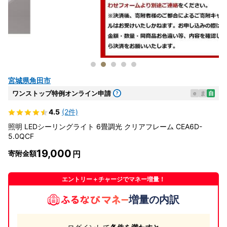
宮城県角田市
ワンストップ特例オンライン申請
e
ま
自
4.5
(2件)
照明 LEDシーリングライト 6畳調光 クリアフレーム CEA6D-
5.0QCF
19,000
寄附金額
エントリー＋チャージでマネー増量！
増量の内訳