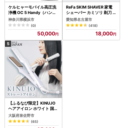
ケルヒャーモバイル高圧洗
ReFa SKIM SHAVER 家電
浄機 OC 5 Handy（ハンデ
シェーバー カミソリ 剃刀
ィジェット） APV0006
シェーバー
神奈川県横浜市
愛知県名古屋市
(0)
(418)
50,000
18,000
【ふるなび限定】KINUJO
ヘアアイロン ホワイト 国内
製造 FN-Limited-PR
大阪府泉佐野市
(65)