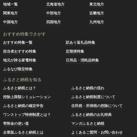
地域一覧
北海道地方
東北地方
関東地方
中部地方
近畿地方
中国地方
四国地方
九州地方
おすすめ特集でさがす
おすすめ特集一覧
訳あり返礼品特集
担当者おすすめ特集
定期便特集
地元が誇る家電特集
日用品・消耗品特集
ふるなび限定特集
ふるさと納税を知る
ふるさと納税とは？
ふるさと納税の流れ
控除上限額シミュレーション
ふるさと納税制度について
ふるさと納税の確定申告
住民税・所得税の控除について
ワンストップ特例制度とは？
ふるさと納税のお礼特典
寄附金の使い道
マンガふるさと納税
企業版ふるさと納税とは
よくあるご質問・お問い合わせ