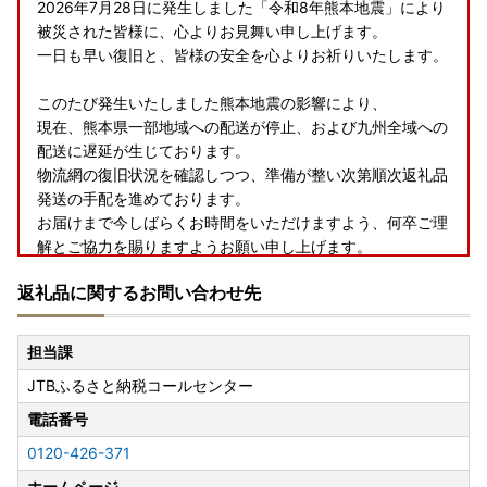
2026年7月28日に発生しました「令和8年熊本地震」により
被災された皆様に、心よりお見舞い申し上げます。
一日も早い復旧と、皆様の安全を心よりお祈りいたします。
このたび発生いたしました熊本地震の影響により、
現在、熊本県一部地域への配送が停止、および九州全域への
配送に遅延が生じております。
物流網の復旧状況を確認しつつ、準備が整い次第順次返礼品
発送の手配を進めております。
お届けまで今しばらくお時間をいただけますよう、何卒ご理
解とご協力を賜りますようお願い申し上げます。
返礼品に関するお問い合わせ先
◆お礼の品配送について◆
担当課
早期納品や納期日指定、数か月先の納品希望等のご要望はお
JTBふるさと納税コールセンター
受けできません。
お届けまでに２～４か月かかる場合がございます。
電話番号
※配送に関するお問い合わせ（ご不在日や長期不在のご予定
0120-426-371
がある場合）は、ご寄附後に下記問い合わせフォームまたは
JTBふるさと納税コールセンターまでお電話にてご連絡いた
ホームページ