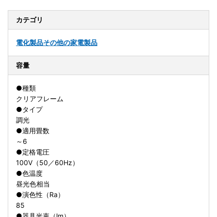
カテゴリ
電化製品
その他の家電製品
容量
●種類
クリアフレーム
●タイプ
調光
●適用畳数
～6
●定格電圧
100V（50／60Hz）
●色温度
昼光色相当
●演色性（Ra）
85
●器具光束（lm）