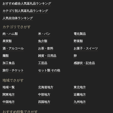
おすすめ総合人気返礼品ランキング
カテゴリ別人気返礼品ランキング
人気自治体ランキング
カテゴリでさがす
肉・ハム類
米・パン
電化製品
果実類
魚介類
野菜類
酒・アルコール
お茶・飲料
お菓子・スイーツ
麺類
雑貨・日用品
卵
加工食品
工芸品
感謝状・記念品
旅行・チケット
セット類 その他
地域でさがす
地域一覧
北海道地方
東北地方
関東地方
中部地方
近畿地方
中国地方
四国地方
九州地方
おすすめ特集でさがす