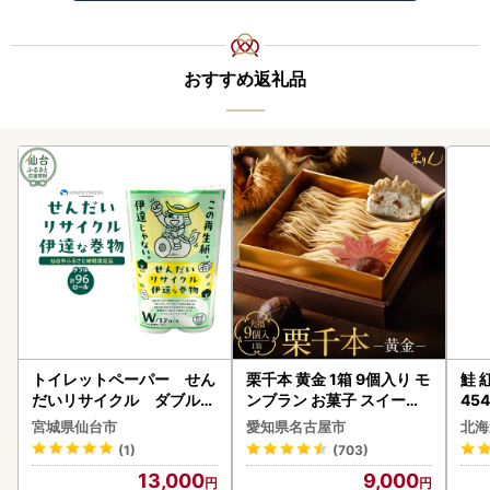
おすすめ返礼品
トイレットペーパー せん
栗千本 黄金 1箱 9個入り モ
鮭 紅
だいリサイクル ダブル9
ンブラン お菓子 スイーツ
454
6ロール｜トイレット
デザート モンブラン 人気
宮城県仙台市
愛知県名古屋市
北海
(1)
(703)
13,000
9,000