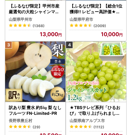
【ふるなび限定】甲州市産
【ふるなび限定】【総合1位
厳選旬の大粒シャインマス
獲得!! レビュー高評価★】
カット 約1.3kg 2～3房【2
〈2026年度配送分〉山梨
山梨県甲州市
山梨県甲府市
026年発送】（MG）B12-
県産 シャインマスカット 2
(1368)
(2009)
472 FN-Limited-VO シャ
～3房（1.0kg以上）シャイ
13,000
10,000
インマスカット フルーツ
ン フルーツ FN-Limited-S
P
訳あり梨 豊水 約5㎏ 梨 なし
★TBSテレビ系列「ひるお
フルーツ FN-Limited-PR
び」で取り上げられました
！★＜2026年発送先行予
長野県豊丘村
山梨県南アルプス市
約＞絶品！南アルプス市産
(29)
(1112)
シャインマスカット1.2kg A