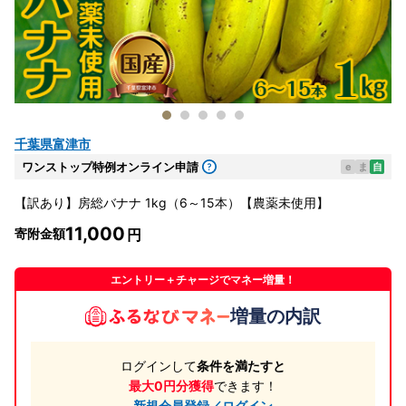
千葉県富津市
ワンストップ特例オンライン申請
e
ま
自
【訳あり】房総バナナ 1kg（6～15本）【農薬未使用】
11,000
寄附金額
エントリー＋チャージでマネー増量！
増量の内訳
ログインして
条件を満たすと
最大0円分獲得
できます！
新規会員登録／ログイン