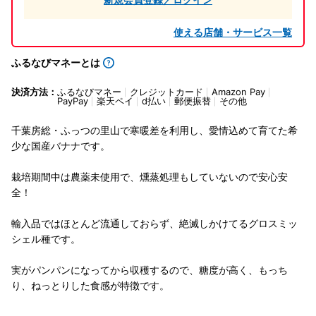
使える店舗・サービス一覧
ふるなびマネーとは
決済方法：
ふるなびマネー
クレジットカード
Amazon Pay
PayPay
楽天ペイ
d払い
郵便振替
その他
千葉房総・ふっつの里山で寒暖差を利用し、愛情込めて育てた希
少な国産バナナです。
栽培期間中は農薬未使用で、燻蒸処理もしていないので安心安
全！
輸入品ではほとんど流通しておらず、絶滅しかけてるグロスミッ
シェル種です。
実がパンパンになってから収穫するので、糖度が高く、もっち
り、ねっとりした食感が特徴です。