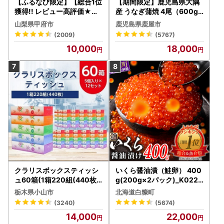
【ふるなび限定】【総合1位
【期間限定】鹿児島県大隅
獲得!! レビュー高評価★】
産 うなぎ蒲焼 4尾（600g
〈2026年度配送分〉山梨
） KN007-004-04-cp18
山梨県甲府市
鹿児島県鹿屋市
県産 シャインマスカット 2
うなぎ 鰻 魚 惣菜 総菜
(2009)
(5767)
～3房（1.0kg以上）シャイ
10,000
18,000
ン フルーツ FN-Limited-S
P
クラリスボックスティッシ
いくら醤油漬（鮭卵） 400
ュ60箱(1箱220組(440枚))
g(200g×2パック)_K022-
(5個入り×12セット)【配送
1676
栃木県小山市
北海道白糠町
不可地域：離島・沖縄県】
(3240)
(5674)
【1256759】
14,000
22,000