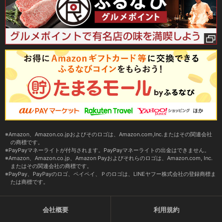
Amazon、Amazon.co.jpおよびそのロゴは、Amazon.com,Inc.またはその関連会社
の商標です。
PayPayマネーライトが付与されます。PayPayマネーライトの出金はできません。
Amazon、Amazon.co.jp、Amazon Payおよびそれらのロゴは、Amazon.com, Inc.
またはその関連会社の商標です。
PayPay、PayPayのロゴ、ペイペイ、Ｐのロゴは、LINEヤフー株式会社の登録商標ま
たは商標です。
会社概要
利用規約