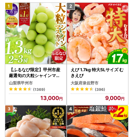
【ふるなび限定】甲州市産
えび 1.7kg 特大5Lサイズ む
厳選旬の大粒シャインマス
きえび
カット 約1.3kg 2～3房【2
山梨県甲州市
大阪府泉佐野市
026年発送】（MG）B12-
(1369)
(396)
472 FN-Limited-VO シャ
13,000
9,000
インマスカット フルーツ