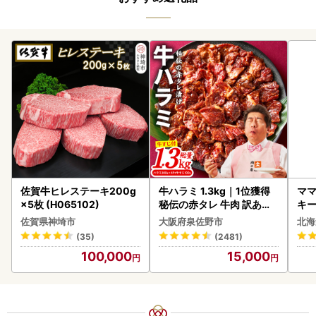
佐賀牛ヒレステーキ200g
牛ハラミ 1.3kg｜1位獲得
ママ
×5枚 (H065102)
秘伝の赤タレ 牛肉 訳あり
キ
焼肉 BBQ
ズ 
佐賀県神埼市
大阪府泉佐野市
北海
0
(35)
(2481)
100,000
15,000