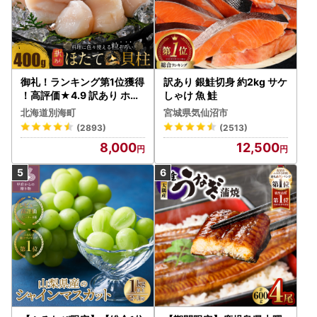
御礼！ランキング第1位獲得
訳あり 銀鮭切身 約2kg サケ
！高評価★4.9 訳あり ホタ
しゃけ 魚 鮭
テ 400g（ほたて 帆立 貝柱
北海道別海町
宮城県気仙沼市
冷凍 ）
(2893)
(2513)
8,000
12,500