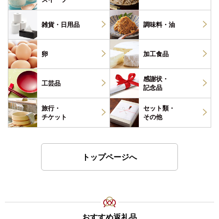
雑貨・
日用品
調味料・
油
卵
加工食品
感謝状・
工芸品
記念品
旅行・
セット類・
チケット
その他
トップページへ
おすすめ返礼品