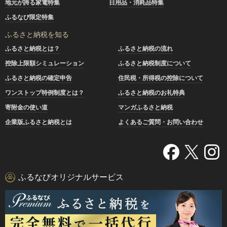
地元が誇る家電特集
日用品・消耗品特集
ふるなび限定特集
ふるさと納税を知る
ふるさと納税とは？
ふるさと納税の流れ
控除上限額シミュレーション
ふるさと納税制度について
ふるさと納税の確定申告
住民税・所得税の控除について
ワンストップ特例制度とは？
ふるさと納税のお礼特典
寄附金の使い道
マンガふるさと納税
企業版ふるさと納税とは
よくあるご質問・お問い合わせ
ふるなびオリジナルサービス