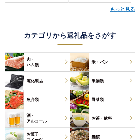
もっと見る
カテゴリから返礼品をさがす
肉・
米・パン
ハム類
電化製品
果物類
魚介類
野菜類
酒・
お茶・
飲料
アルコール
お菓子・
麺類
スイーツ