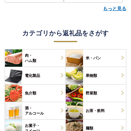
もっと見る
カテゴリから返礼品をさがす
肉・
米・パン
ハム類
電化製品
果物類
魚介類
野菜類
酒・
お茶・
飲料
アルコール
お菓子・
麺類
スイーツ