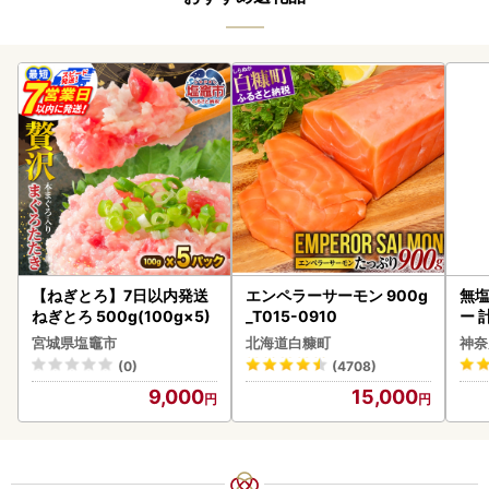
【ねぎとろ】7日以内発送
エンペラーサーモン 900g
無塩
ねぎとろ 500g(100g×5)
_T015-0910
ー 
】
宮城県塩竈市
北海道白糠町
神奈
(0)
(4708)
9,000
15,000