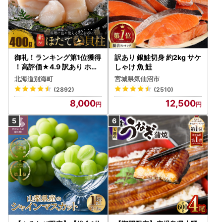
御礼！ランキング第1位獲得
訳あり 銀鮭切身 約2kg サケ
！高評価★4.9 訳あり ホタ
しゃけ 魚 鮭
テ 400g（ほたて 帆立 貝柱
北海道別海町
宮城県気仙沼市
冷凍 ）
(2892)
(2510)
8,000
12,500