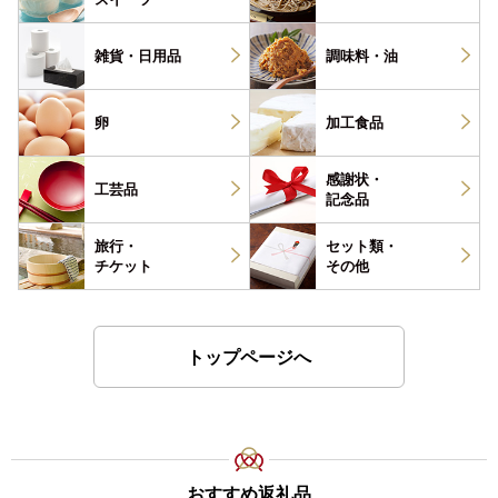
雑貨・
日用品
調味料・
油
卵
加工食品
感謝状・
工芸品
記念品
旅行・
セット類・
チケット
その他
トップページへ
おすすめ返礼品