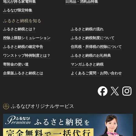
地元が誇る家電特集
日用品・消耗品特集
ふるなび限定特集
ふるさと納税を知る
ふるさと納税とは？
ふるさと納税の流れ
控除上限額シミュレーション
ふるさと納税制度について
ふるさと納税の確定申告
住民税・所得税の控除について
ワンストップ特例制度とは？
ふるさと納税のお礼特典
寄附金の使い道
マンガふるさと納税
企業版ふるさと納税とは
よくあるご質問・お問い合わせ
ふるなびオリジナルサービス