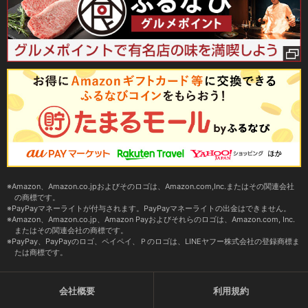
Amazon、Amazon.co.jpおよびそのロゴは、Amazon.com,Inc.またはその関連会社
の商標です。
PayPayマネーライトが付与されます。PayPayマネーライトの出金はできません。
Amazon、Amazon.co.jp、Amazon Payおよびそれらのロゴは、Amazon.com, Inc.
またはその関連会社の商標です。
PayPay、PayPayのロゴ、ペイペイ、Ｐのロゴは、LINEヤフー株式会社の登録商標ま
たは商標です。
会社概要
利用規約