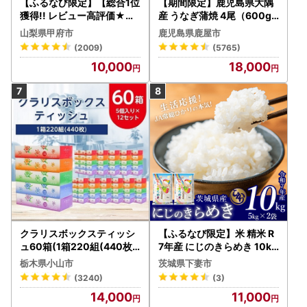
【ふるなび限定】【総合1位
【期間限定】鹿児島県大隅
獲得!! レビュー高評価★】
産 うなぎ蒲焼 4尾（600g
〈2026年度配送分〉山梨
） KN007-004-04-cp18
山梨県甲府市
鹿児島県鹿屋市
県産 シャインマスカット 2
うなぎ 鰻 魚 惣菜 総菜
(2009)
(5765)
～3房（1.0kg以上）シャイ
10,000
18,000
ン フルーツ FN-Limited-S
P
クラリスボックスティッシ
【ふるなび限定】米 精米 R
ュ60箱(1箱220組(440枚))
7年産 にじのきらめき 10kg
(5個入り×12セット)【配送
10月 FN-Limited-PR
栃木県小山市
茨城県下妻市
不可地域：離島・沖縄県】
(3240)
(3)
【1256759】
14,000
11,000