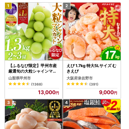
【ふるなび限定】甲州市産
えび 1.7kg 特大5Lサイズ む
厳選旬の大粒シャインマス
きえび
カット 約1.3kg 2～3房【2
山梨県甲州市
大阪府泉佐野市
026年発送】（MG）B12-
(1368)
(391)
472 FN-Limited-VO シャ
13,000
9,000
インマスカット フルーツ