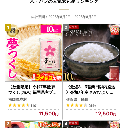
米・パンの人気返礼品ランキング
集計期間：2026年8月2日～2026年8月8日
【数量限定】令和7年産 夢
《最短3～5営業日以内発送
つくし(精米) 福岡県産ブラ
》令和7年産 さがびより 佐
ンド米 10kg (品番:3X11R7)
賀県産（精米）10kg
福岡県赤村
佐賀県上峰町
(10)
(49)
11,500
12,500