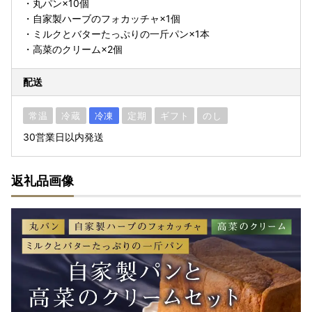
・丸パン×10個
・自家製ハーブのフォカッチャ×1個
・ミルクとバターたっぷりの一斤パン×1本
・高菜のクリーム×2個
配送
常温
冷蔵
冷凍
定期
ギフト
のし
30営業日以内発送
返礼品画像