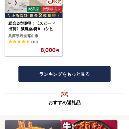
総合2位獲得！〈スピード
出荷〉減農薬 特A コシヒカ
リ 5kg 丹波篠山産 特別栽培
兵庫県丹波篠山市
米 こしひかり
(10)
8,000
ランキングをもっと見る
おすすめ返礼品