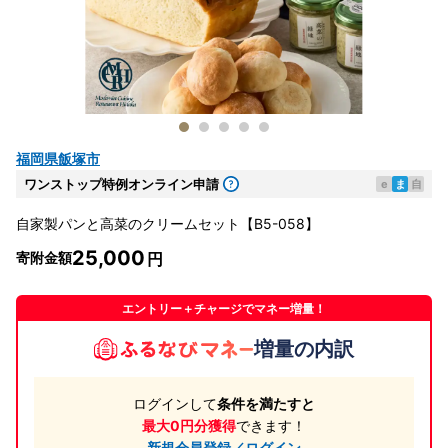
福岡県飯塚市
ワンストップ特例オンライン申請
e
ま
自
自家製パンと高菜のクリームセット【B5-058】
25,000
寄附金額
エントリー＋チャージでマネー増量！
増量の内訳
ログインして
条件を満たすと
最大0円分獲得
できます！
新規会員登録／ログイン