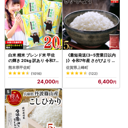
白米 精米 ブレンド米 甲佐
《最短発送(3~5営業日以内
の輝き 20kg 訳あり 令和7
)》令和7年産 さがびより 佐
年産 【価格改定ZS】
賀県産（精米）5kg
熊本県甲佐町
佐賀県上峰町
(1016)
(122)
24,000
6,400