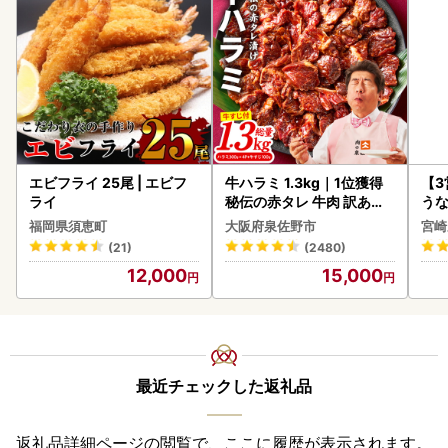
エビフライ 25尾 | エビフ
牛ハラミ 1.3kg｜1位獲得
【
ライ
秘伝の赤タレ 牛肉 訳あり
うな
焼肉 BBQ
以上
福岡県須恵町
大阪府泉佐野市
宮崎
(21)
(2480)
12,000
15,000
最近チェックした返礼品
返礼品詳細ページの閲覧で、ここに履歴が表示されます。