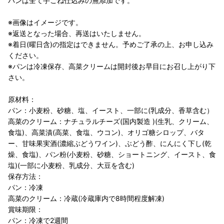
パンは全て手ごね仕込みの無添加です。
※画像はイメージです。
※返送となった場合、再送はいたしません。
※着日(曜日含)の指定はできません。予めご了承の上、お申し込み
ください。
※パンは冷凍保存、高菜クリームは開封後お早目にお召し上がり下
さい。
原材料：
パン：小麦粉、砂糖、塩、イースト、一部に(乳成分、香草含む）
高菜のクリーム：ナチュラルチーズ(国内製造 )(生乳、クリーム、
食塩)、高菜漬(高菜、食塩、ウコン)、オリゴ糖シロップ、バタ
ー、甘味果実酒(濃縮ぶどうワイン)、ぶどう酢、にんにく下し(乾
燥、食塩)、パン粉(小麦粉、砂糖、ショートニング、イースト、食
塩)(一部に小麦粉、乳成分、大豆を含む)
保存方法：
パン：冷凍
高菜のクリーム：冷蔵(冷蔵庫内で8時間程度解凍)
賞味期限：
パン：冷凍で2週間