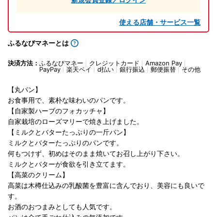
使える店舗・サービス一覧
ふるなびマネーとは
決済方法：
ふるなびマネー
クレジットカード
Amazon Pay
PayPay
楽天ペイ
d払い
銀行振込
郵便振替
その他
【丸パン】
お食事用で、素朴な味わいのパンです。
【自家製ハーブのフォカッチャ】
自家栽培のローズマリーで焼き上げました。
【ミルクとバターたっぷりの一斤パン】
ミルクとバターたっぷりのパンです。
何もつけず、初めはそのまま焼いてお召し上がり下さい。
ミルクとバターが食欲を引き立てます。
【高菜のクリーム】
高菜は木樽仕込みの乳酸菌を豊富に含んでおり、美容にも良いで
す。
お酒のおつまみとしても人気です。