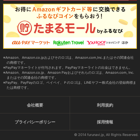
Amazon、Amazon.co.jpおよびそのロゴは、Amazon.com,Inc.またはその関連会社
の商標です。
PayPayマネーライトが付与されます。PayPayマネーライトの出金はできません。
Amazon、Amazon.co.jp、Amazon Payおよびそれらのロゴは、Amazon.com, Inc.
またはその関連会社の商標です。
PayPay、PayPayのロゴ、ペイペイ、Ｐのロゴは、LINEヤフー株式会社の登録商標ま
たは商標です。
会社概要
利用規約
プライバシーポリシー
採用情報
© 2014 furunavi.jp, All Rights Reserved.