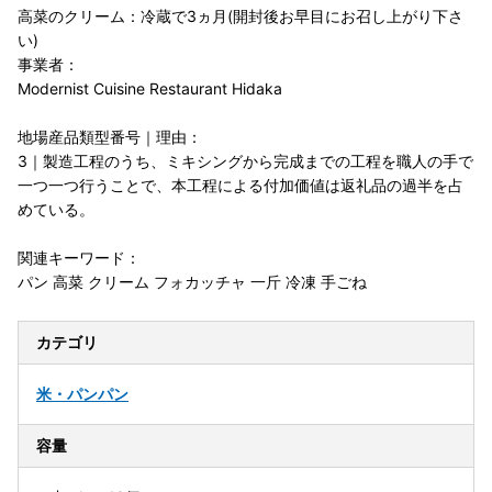
高菜のクリーム：冷蔵で3ヵ月(開封後お早目にお召し上がり下さ
い)
事業者：
Modernist Cuisine Restaurant Hidaka
地場産品類型番号｜理由：
3｜製造工程のうち、ミキシングから完成までの工程を職人の手で
一つ一つ行うことで、本工程による付加価値は返礼品の過半を占
めている。
関連キーワード：
パン 高菜 クリーム フォカッチャ 一斤 冷凍 手ごね
カテゴリ
米・パン
パン
容量