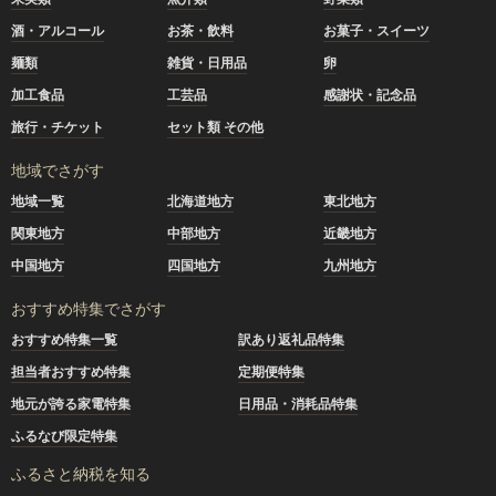
酒・アルコール
お茶・飲料
お菓子・スイーツ
麺類
雑貨・日用品
卵
加工食品
工芸品
感謝状・記念品
旅行・チケット
セット類 その他
地域でさがす
地域一覧
北海道地方
東北地方
関東地方
中部地方
近畿地方
中国地方
四国地方
九州地方
おすすめ特集でさがす
おすすめ特集一覧
訳あり返礼品特集
担当者おすすめ特集
定期便特集
地元が誇る家電特集
日用品・消耗品特集
ふるなび限定特集
ふるさと納税を知る