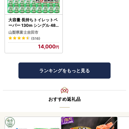
大容量 長持ちトイレットペ
ーパー 130m シングル 48R
芯なし 3倍巻 トイレット
山梨県富士吉田市
(516)
14,000
ランキングをもっと見る
おすすめ返礼品