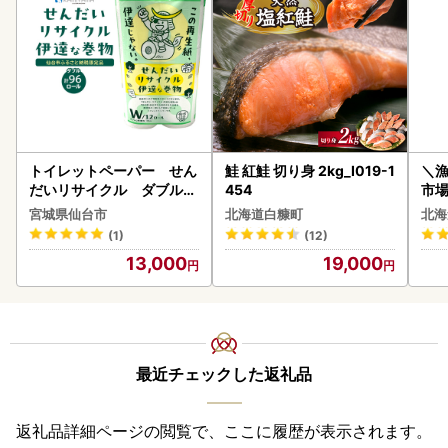
トイレットペーパー せん
鮭 紅鮭 切り身 2kg_I019-1
＼
だいリサイクル ダブル9
454
市場
6ロール｜トイレット
貝柱
宮城県仙台市
北海道白糠町
北海
(1)
(12)
13,000
19,000
最近チェックした返礼品
返礼品詳細ページの閲覧で、ここに履歴が表示されます。