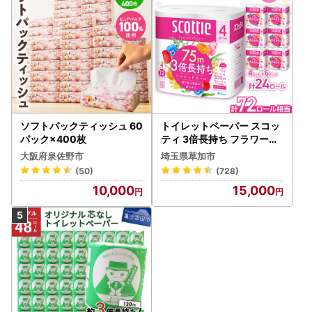
ソフトパックティッシュ 60
トイレットペーパー スコッ
パック×400枚
ティ 3倍長持ち フラワーパ
ック 4ロール×6P
大阪府泉佐野市
埼玉県草加市
(50)
(728)
10,000
15,000