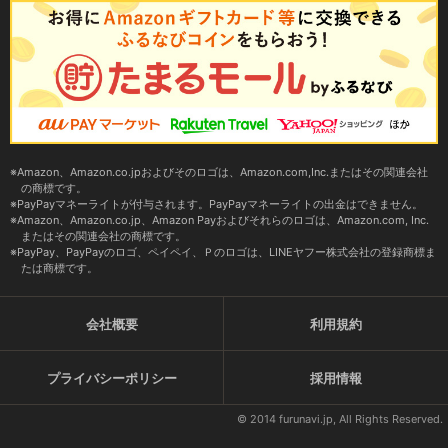
Amazon、Amazon.co.jpおよびそのロゴは、Amazon.com,Inc.またはその関連会社
の商標です。
PayPayマネーライトが付与されます。PayPayマネーライトの出金はできません。
Amazon、Amazon.co.jp、Amazon Payおよびそれらのロゴは、Amazon.com, Inc.
またはその関連会社の商標です。
PayPay、PayPayのロゴ、ペイペイ、Ｐのロゴは、LINEヤフー株式会社の登録商標ま
たは商標です。
会社概要
利用規約
プライバシーポリシー
採用情報
© 2014 furunavi.jp, All Rights Reserved.