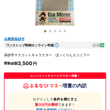
兵庫県高砂市
ワンストップ特例オンライン申請
e
ま
自
高砂市マスコットキャラクター ぼっくりんエコミラー
3,500
寄附金額
エントリー＋チャージでマネー増量！
増量の内訳
ログインして
条件を満たすと
最大0円分獲得
できます！
新規会員登録／ログイン