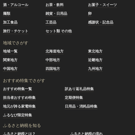
酒・アルコール
お茶・飲料
お菓子・スイーツ
麺類
雑貨・日用品
卵
加工食品
工芸品
感謝状・記念品
旅行・チケット
セット類 その他
地域でさがす
地域一覧
北海道地方
東北地方
関東地方
中部地方
近畿地方
中国地方
四国地方
九州地方
おすすめ特集でさがす
おすすめ特集一覧
訳あり返礼品特集
担当者おすすめ特集
定期便特集
地元が誇る家電特集
日用品・消耗品特集
ふるなび限定特集
ふるさと納税を知る
ふるさと納税とは？
ふるさと納税の流れ