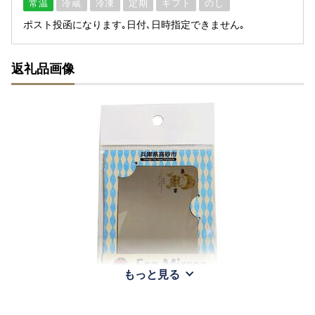
常温
冷蔵
冷凍
定期
ギフト
のし
ポスト投函になります｡日付､日時指定できません｡
返礼品画像
もっと見る