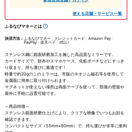
使える店舗・サービス一覧
ふるなびマネーとは
決済方法：
ふるなびマネー
クレジットカード
Amazon Pay
PayPay
楽天ペイ
d払い
ステンレス鋼に鏡面研磨加工を施した高品質なミラーです。
カードサイズで、財布やスマホケース、化粧ポーチなどにすっき
り収まり、持ち運びに最適です！
軽量で約20gのこのミラーは、市販のネオジム磁石等を使用して
金属面に簡単に取り付けられます。
マグネットが使えない場所は両面テープを使って、部屋の壁面や
屋外に手軽に設置可能です。
～商品特徴～
ステンレス鏡面研磨仕上げにより、クリアな映像でいつもお顔を
確認できます。
コンパクトなサイズ（55mm×90mm）で、持ち運びが非常に便利