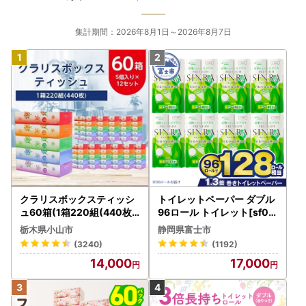
集計期間：2026年8月1日～2026年8月7日
クラリスボックスティッシ
トイレットペーパー ダブル
ュ60箱(1箱220組(440枚))
96ロール トイレット[sf00
(5個入り×12セット)【配送
1-012]
栃木県小山市
静岡県富士市
不可地域：離島・沖縄県】
(3240)
(1192)
【1256759】
14,000
17,000