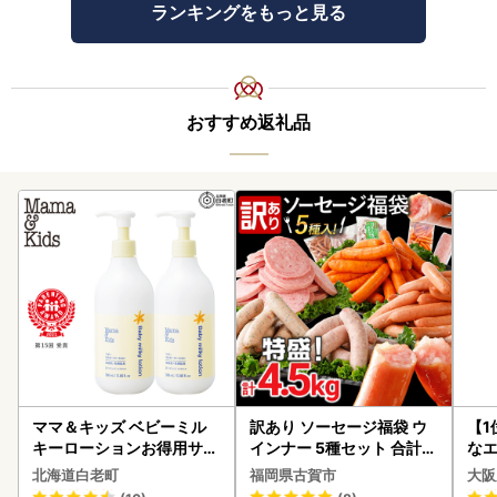
ランキングをもっと見る
おすすめ返礼品
ママ＆キッズ ベビーミル
訳あり ソーセージ福袋 ウ
【1
キーローションお得用サイ
インナー 5種セット 合計4.
なエ
ズ 380ml 2本セット CH21
5kg ソーセージ
北海道白老町
福岡県古賀市
大阪
0