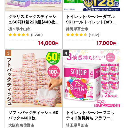
クラリスボックスティッシ
トイレットペーパー ダブル
ュ60箱(1箱220組(440枚))
96ロール トイレット[sf00
(5個入り×12セット)【配送
1-012]
栃木県小山市
静岡県富士市
不可地域：離島・沖縄県】
(3240)
(1192)
【1256759】
14,000
17,000
ソフトパックティッシュ 60
トイレットペーパー スコッ
パック×400枚
ティ 3倍長持ち フラワーパ
ック 4ロール×6P
大阪府泉佐野市
埼玉県草加市