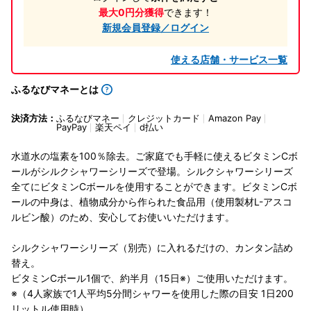
最大0円分獲得
できます！
新規会員登録／ログイン
使える店舗・サービス一覧
ふるなびマネーとは
決済方法：
ふるなびマネー
クレジットカード
Amazon Pay
PayPay
楽天ペイ
d払い
水道水の塩素を100％除去。ご家庭でも手軽に使えるビタミンCボ
ールがシルクシャワーシリーズで登場。シルクシャワーシリーズ
全てにビタミンCボールを使用することができます。ビタミンCボ
ールの中身は、植物成分から作られた食品用（使用製材L-アスコ
ルビン酸）のため、安心してお使いいただけます。
シルクシャワーシリーズ（別売）に入れるだけの、カンタン詰め
替え。
ビタミンCボール1個で、約半月（15日※）ご使用いただけます。
※（4人家族で1人平均5分間シャワーを使用した際の目安 1日200
リットル使用時）