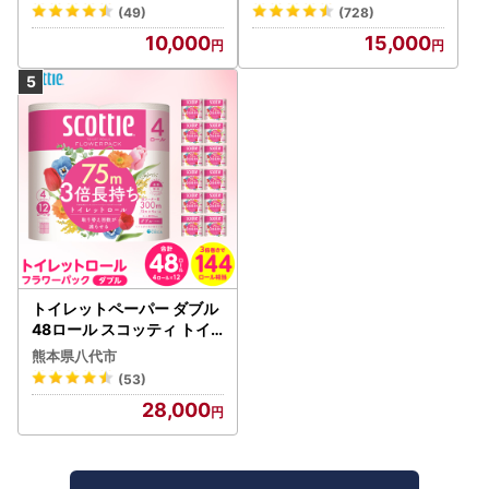
(49)
(728)
10,000
15,000
トイレットペーパー ダブル
48ロール スコッティ トイ
レット
熊本県八代市
(53)
28,000