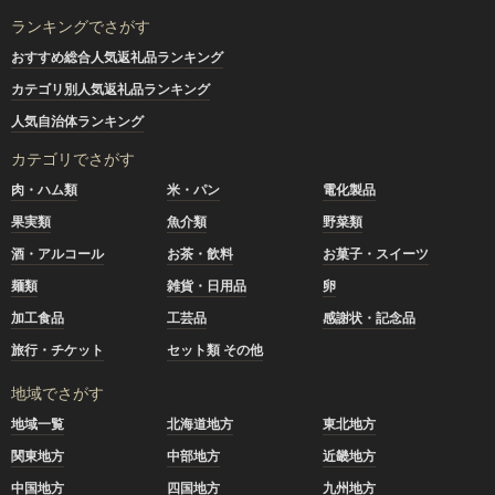
ランキングでさがす
おすすめ総合人気返礼品ランキング
カテゴリ別人気返礼品ランキング
人気自治体ランキング
カテゴリでさがす
肉・ハム類
米・パン
電化製品
果実類
魚介類
野菜類
酒・アルコール
お茶・飲料
お菓子・スイーツ
麺類
雑貨・日用品
卵
加工食品
工芸品
感謝状・記念品
旅行・チケット
セット類 その他
地域でさがす
地域一覧
北海道地方
東北地方
関東地方
中部地方
近畿地方
中国地方
四国地方
九州地方