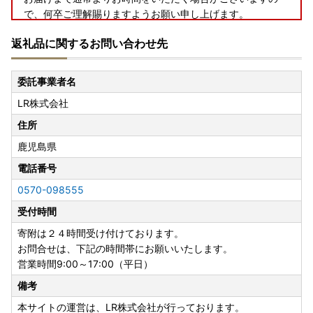
で、何卒ご理解賜りますようお願い申し上げます。
返礼品に関するお問い合わせ先
＜ヤマト運輸・転送サービスの有料化のお知らせ＞
2023年6月1日以降、送り状に記載されたご住所以外にお届
委託事業者名
け先を変更（転送）する場合、
LR株式会社
送り状記載のお届け先から変更後のお届け先までの運賃が
「受取人様負担（着払い）」となります。
住所
鹿児島県
※贈答品の場合も「受取人様ご負担」となります。お届け先
の住所入力には十分ご注意ください。
電話番号
※定期便をお申し込みの皆様は、お届け先変更の場合、必ず
0570-098555
箕面市までご連絡ください。
受付時間
寄附は２４時間受け付けております。
お問合せは、下記の時間帯にお願いいたします。
営業時間9:00～17:00（平日）
備考
本サイトの運営は、LR株式会社が行っております。