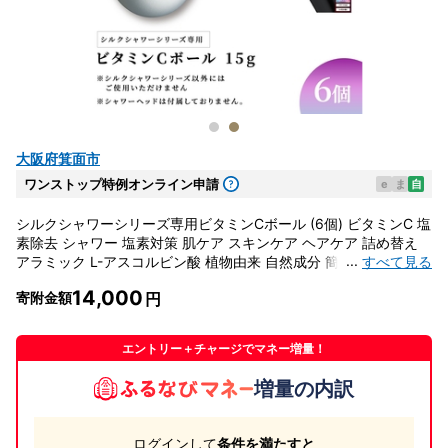
大阪府箕面市
ワンストップ特例オンライン申請
e
ま
自
シルクシャワーシリーズ専用ビタミンCボール (6個) ビタミンC 塩
素除去 シャワー 塩素対策 肌ケア スキンケア ヘアケア 詰め替え
...
すべて見る
アラミック L-アスコルビン酸 植物由来 自然成分 簡単交換 日本製
塩素カット 新登場 【m92-16】【Wisteria Consulting】
14,000
寄附金額
エントリー＋チャージでマネー増量！
増量の内訳
ログインして
条件を満たすと