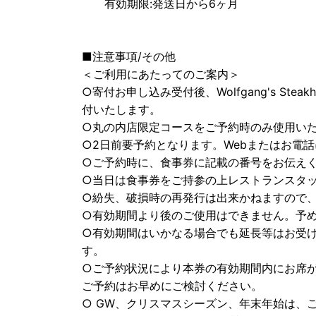
有効期限:発送日から6ヶ月
■注意事項/その他
＜ご利用にあたってのご案内＞
○寄付お申し込み受付後、Wolfgang's Ste
付いたします。
○丸の内店限定コースをご予約時のみ使用いた
○2日前要予約となります。Webまたはお電
○ご予約時に、食事券に記載の番号をお伝え
○当日は食事券をご持参の上レストランスタ
○紛失、破損時の再発行は出来かねますので
○有効期間より後のご使用はできません。予
○有効期間はいかなる場合でも延長等はお受
す。
○ご予約状況により本券の有効期間内にお席
ご予約はお早めにご検討ください。
○ GW、クリスマスシーズン、年末年始は、