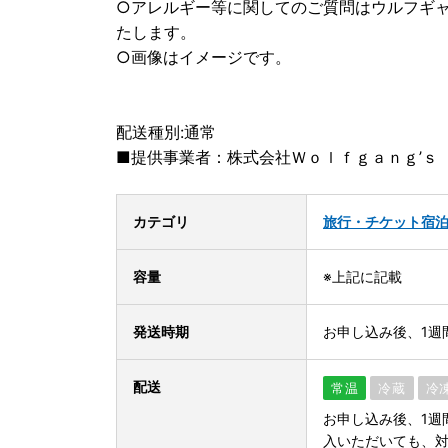
○アレルギー等に関してのご質問はウルフギャング
たします。
○画像はイメージです。
配送種別:通常
■提供事業者：株式会社Ｗｏｌｆｇａｎｇ’ｓ
カテゴリ
旅行・チケット
宿
容量
※上記に記載
発送時期
お申し込み後、1週
配送
常温
冷蔵
冷
お申し込み後、1週
入いただいても、