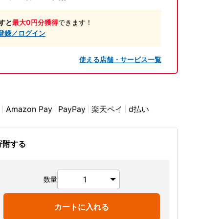
すと
最大0円分獲得
できます！
登録／ログイン
使える店舗・サービス一覧
Amazon Pay
PayPay
楽天ペイ
d払い
寄附する
数量
カートに入れる