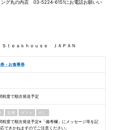
丸の内店 03-5224-6151にお電話お願いい
 Ｓｔｅａｋｈｏｕｓｅ ＪＡＰＡＮ
泊券・お食事券
間程度で順次発送予定
凍
定期
ギフト
のし
間程度で順次発送予定※「備考欄」にメッセージ等を記
対応できかねますのでご注意ください。