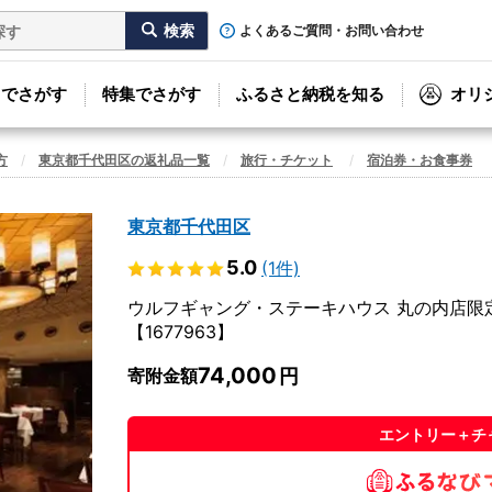
よくあるご質問・お問い合わせ
リでさがす
特集でさがす
ふるさと納税を知る
オリ
方
東京都千代田区の返礼品一覧
旅行・チケット
宿泊券・お食事券
東京都千代田区
5.0
(1件)
ウルフギャング・ステーキハウス 丸の内店限定コ
【1677963】
74,000
寄附金額
エントリー＋チ